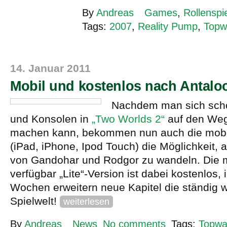
By
Andreas
Games
,
Rollenspi
Tags:
2007
,
Reality Pump
,
Topw
14. Januar 2011
Mobil und kostenlos nach Antalo
Nachdem man sich sch
und Konsolen in
„Two Worlds 2“
auf den Weg
machen kann, bekommen nun auch die mob
(iPad, iPhone, Ipod Touch) die Möglichkeit, 
von Gandohar und Rodgor zu wandeln. Die
verfügbar „Lite“-Version ist dabei kostenlos,
Wochen erweitern neue Kapitel die ständig
Spielwelt!
weiterlesen
By
Andreas
News
No comments
Tags:
Topwa