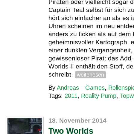
Piraten oder vielleicht sogar
Captain Teal selbst für sich 
hört sich einfacher an als es i
Uhren scheinen im neu entdec
anders zu ticken als auf dem 
geheimnisvoller Kartograph, e
einer dunklen Vergangenheit,
gewissenloser Pirat: das Add
Worlds II enthält den Stoff, 
schreibt.
weiterlesen
By
Andreas
Games
,
Rollenspi
Tags:
2011
,
Reality Pump
,
Topw
18. November 2014
Two Worlds