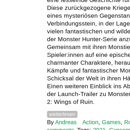
Diese zurückgezogene Krieger
eines mysteriösen Gegensta
Verbindungsstein, in der Lage
vielen fantastischen und wil
der Monster Hunter-Serie anz
Gemeinsam mit ihren Monstie
Spieler:innen auf eine epische
charmanter Charaktere, herau
Kämpfe und fantastischer Mon
Schicksal der Welt in ihren Hä
Einen weiteren Einblick ins A
der Launch-Trailer zu Monster
2: Wings of Ruin.
weiterlesen
By
Andreas
Action
,
Games
,
Ro
comments
Tags:
2021
,
Capco