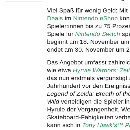
Viel Spaß für wenig Geld: Mi
Deals
im
Nintendo eShop
kön
Spieler:innen bis zu 75 Proze
Spiele für
Nintendo Switch
spa
beginnt am 18. November um
endet am 30. November um 2
Das Angebot umfasst zahlreich
wie etwa
Hyrule Warriors: Zei
das nun erstmals vergünstigt 
Jahrhundert vor den Ereigni
Legend of Zelda: Breath of th
Wild
verteidigen die Spieler:i
Hyrule der Vergangenheit. Wer
Skateboard-Fähigkeiten verb
kann sich in
Tony Hawk’s™ Pr