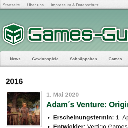
Startseite
Über uns
Impressum & Datenschutz
News
Gewinnspiele
Schnäppchen
Games
2016
1. Mai 2020
Adam´s Venture: Origi
Erscheinungstermin:
1. A
Entwickler:
Vertigo Games 