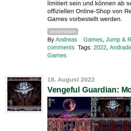
limitiert sein und können ab s
offiziellen Online-Shop von R
Games vorbestellt werden.
weiterlesen
By
Andreas
Games
,
Jump & 
comments
Tags:
2022
,
Andrad
Games
18. August 2022
Vengeful Guardian: M