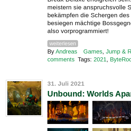
meistern sie anspruchsvolle
bekämpfen die Schergen des 
besiegen mächtige Bossgegne
also vorprogrammiert!
weiterlesen
By
Andreas
Games
,
Jump & 
comments
Tags:
2021
,
ByteRo
31. Juli 2021
Unbound: Worlds Apa