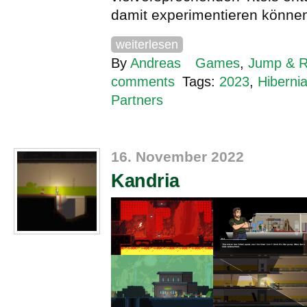
damit experimentieren könne
weiterlesen
By
Andreas
Games
,
Jump & 
comments
Tags:
2023
,
Hiberni
Partners
16. November 2022
Kandria