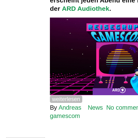
erscheint jeden Abend eine 
der
ARD Audiothek
.
weiterlesen
By
Andreas
News
No commen
gamescom