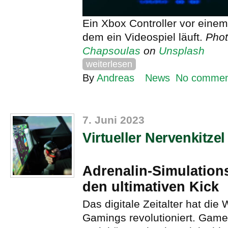
Ein Xbox Controller vor einem
dem ein Videospiel läuft.
Pho
Chapsoulas
on
Unsplash
weiterlesen
By
Andreas
News
No commen
7. Juni 2023
Virtueller Nervenkitzel
Adrenalin-Simulation
den ultimativen Kick
Das digitale Zeitalter hat die 
Gamings revolutioniert. Game