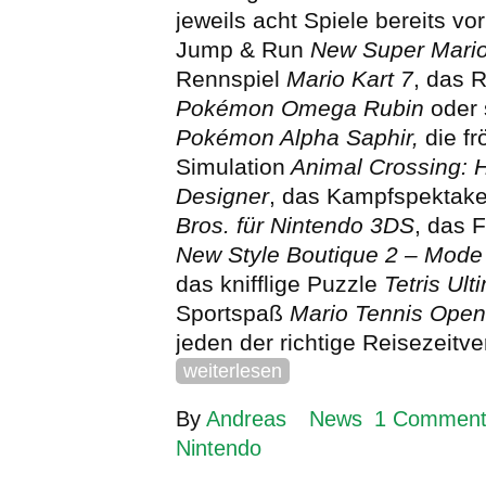
jeweils acht Spiele bereits vori
Jump & Run
New Super Mario
Rennspiel
Mario Kart 7
, das R
Pokémon Omega Rubin
oder 
Pokémon Alpha Saphir,
die fr
Simulation
Animal Crossing:
Designer
, das Kampfspektak
Bros. für Nintendo 3DS
, das 
New Style Boutique 2 – Mod
das knifflige Puzzle
Tetris Ult
Sportspaß
Mario Tennis Open
jeden der richtige Reisezeitve
weiterlesen
By
Andreas
News
1 Commen
Nintendo