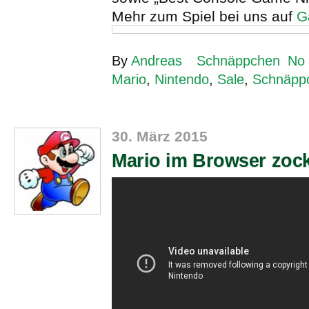
Mehr zum Spiel bei uns auf
G
By
Andreas
Schnäppchen
No
Mario
,
Nintendo
,
Sale
,
Schnäpp
30. März 2015
Mario im Browser zoc