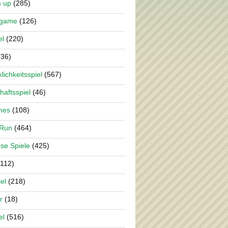
m up
(285)
rgame
(126)
el
(220)
36)
lichkeitsspiel
(567)
haftsspiel
(46)
mes
(108)
 Run
(464)
se Spiele
(425)
112)
el
(218)
r
(18)
el
(516)