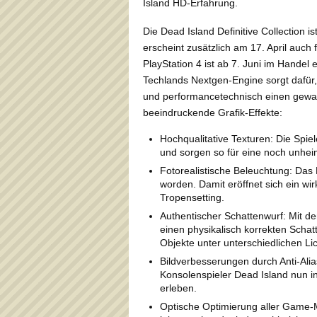
Island HD-Erfahrung.
Die Dead Island Definitive Collection is
erscheint zusätzlich am 17. April auch
PlayStation 4 ist ab 7. Juni im Handel er
Techlands Nextgen-Engine sorgt dafür,
und performancetechnisch einen gewal
beeindruckende Grafik-Effekte:
Hochqualitative Texturen: Die Spiel
und sorgen so für eine noch unhei
Fotorealistische Beleuchtung: Das 
worden. Damit eröffnet sich ein wir
Tropensetting.
Authentischer Schattenwurf: Mit de
einen physikalisch korrekten Scha
Objekte unter unterschiedlichen Li
Bildverbesserungen durch Anti-Alia
Konsolenspieler Dead Island nun 
erleben.
Optische Optimierung aller Game-M