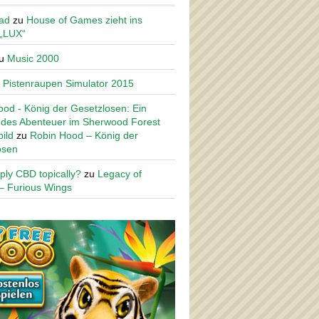
ad
zu
House of Games zieht ins
 „LUX“
u
Music 2000
u
Pistenraupen Simulator 2015
od - König der Gesetzlosen: Ein
des Abenteuer im Sherwood Forest
ild
zu
Robin Hood – König der
osen
ply CBD topically?
zu
Legacy of
– Furious Wings