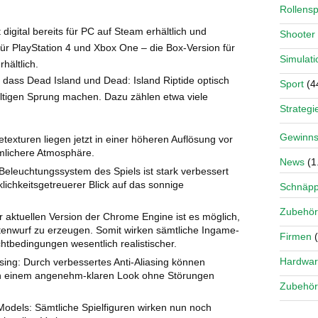
Rollensp
t digital bereits für PC auf Steam erhältlich und
Shooter
 für PlayStation 4 und Xbox One – die Box-Version für
Simulati
hältlich.
 dass Dead Island und Dead: Island Riptide optisch
Sport
(4
tigen Sprung machen. Dazu zählen etwa viele
Strategi
Gewinns
etexturen liegen jetzt in einer höheren Auflösung vor
mlichere Atmosphäre.
News
(1
Beleuchtungssystem des Spiels ist stark verbessert
klichkeitsgetreuerer Blick auf das sonnige
Schnäp
Zubehör
r aktuellen Version der Chrome Engine ist es möglich,
ttenwurf zu erzeugen. Somit wirken sämtliche Ingame-
Firmen
(
chtbedingungen wesentlich realistischer.
Hardwa
sing: Durch verbessertes Anti-Aliasing können
in einem angenehm-klaren Look ohne Störungen
Zubehör
odels: Sämtliche Spielfiguren wirken nun noch