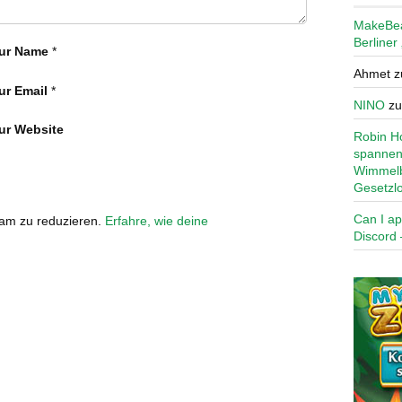
MakeBe
Berliner
ur Name
*
Ahmet
z
ur Email
*
NINO
z
ur Website
Robin Ho
spannen
Wimmelb
Gesetzl
Can I ap
pam zu reduzieren.
Erfahre, wie deine
Discord 