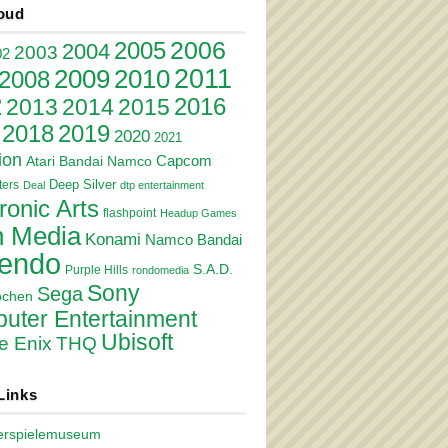
oud
2006
2005
2004
2003
02
2011
2010
2009
2008
2
2016
2013
2014
2015
2018
2019
2020
2021
ion
Atari
Bandai Namco
Capcom
Deep Silver
ers
Deal
dtp entertainment
ronic Arts
flashpoint
Headup Games
 Media
Konami
Namco Bandai
tendo
S.A.D.
Purple Hills
rondomedia
Sony
Sega
pchen
uter Entertainment
Ubisoft
e Enix
THQ
Links
erspielemuseum