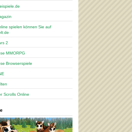
eispiele.de
agazin
nline spielen können Sie auf
lt.de
rs 2
lose MMORPG
ose Browserspiele
NE
lten
r Scrolls Online
e