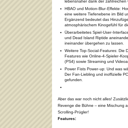
lebensnaher dank der zahlreichen 
HBAO und Motion-Blur-Effekte: Hor
eine weitere Tiefenebene im Bild u
Ergänzend bedeutet das Hinzufüge
atmosphärischem Kinogefühl für di
Überarbeitetes Spiel-User-Interfa
und Dead Island Riptide aneinande
ineinander übergehen zu lassen.
Weitere Top-Social-Features: Die D
Features wie Online-4-Spieler-Ko
(PS4) sowie Streaming und Video
Power Fists Power-up: Und was w
Der Fan-Liebling und inoffizielle 
gefunden.
Aber das war noch nicht alles! Zusätzl
Revenge die Bühne – eine Mischung a
Scrolling-Prügler!
Features: