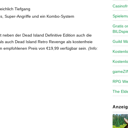
Casinofr
ichlich Tiefgang
Spielem
ps, Super-Angriffe und ein Kombo-System
Gratis o
BILDspie
lt neben der Dead Island Definitive Edition auch die
Guild Wa
n als auch Dead Island Retro Revenge als kostenfreie
em empfohlenen Preis von €19,99 verfügbar sein.
(Info:
Kosten
Kostenl
gameZI
RPG We
The Elde
Anzeig