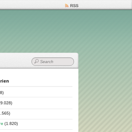
RSS
rien
8)
9.028)
.565)
re
(1.820)