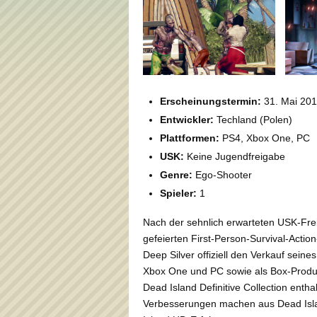
Erscheinungstermin:
31. Mai 20
Entwickler:
Techland (Polen)
Plattformen:
PS4, Xbox One, PC
USK:
Keine Jugendfreigabe
Genre:
Ego-Shooter
Spieler:
1
Nach der sehnlich erwarteten USK-Fr
gefeierten First-Person-Survival-Actio
Deep Silver offiziell den Verkauf seine
Xbox One und PC sowie als Box-Produkt
Dead Island Definitive Collection enth
Verbesserungen machen aus Dead Islan