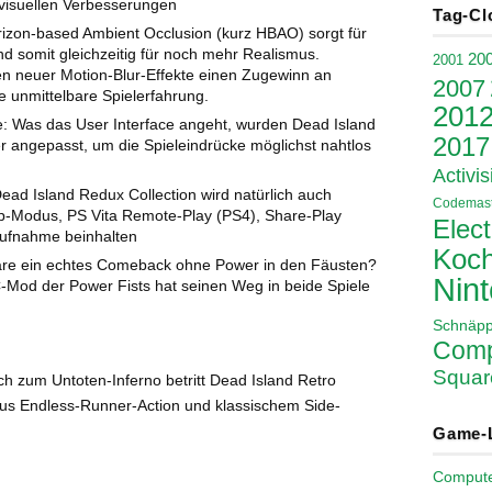
visuellen Verbesserungen
Tag-Cl
izon-based Ambient Occlusion (kurz HBAO) sorgt für
nd somit gleichzeitig für noch mehr Realismus.
20
2001
n neuer Motion-Blur-Effekte einen Zugewinn an
2007
e unmittelbare Spielerfahrung.
201
ce: Was das User Interface angeht, wurden Dead Island
2017
r angepasst, um die Spieleindrücke möglichst nahtlos
Activis
ead Island Redux Collection wird natürlich auch
Codemast
op-Modus, PS Vita Remote-Play (PS4), Share-Play
Elect
aufnahme beinhalten
Koch
äre ein echtes Comeback ohne Power in den Fäusten?
Nin
PC-Mod der Power Fists hat seinen Weg in beide Spiele
Schnäp
Comp
Squar
ich zum Untoten-Inferno betritt Dead Island Retro
us Endless-Runner-Action und klassischem Side-
Game-
Comput