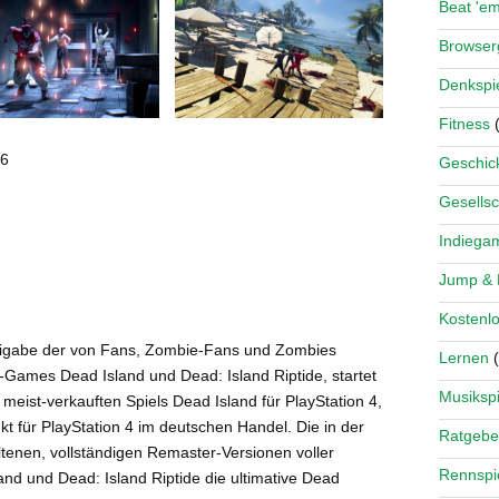
Beat 'e
Browse
Denkspi
Fitness
(
16
Geschick
Gesellsc
Indiega
Jump &
Kostenlo
eigabe der von Fans, Zombie-Fans und Zombies
Lernen
(
n-Games Dead Island und Dead: Island Riptide, startet
Musikspi
s meist-verkauften Spiels Dead Island für PlayStation 4,
 für PlayStation 4 im deutschen Handel. Die in der
Ratgebe
altenen, vollständigen Remaster-Versionen voller
Rennspi
d und Dead: Island Riptide die ultimative Dead