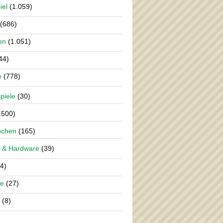
iel
(1.059)
(686)
on
(1.051)
44)
e
(778)
piele
(30)
.500)
pchen
(165)
 & Hardware
(39)
4)
re
(27)
(8)