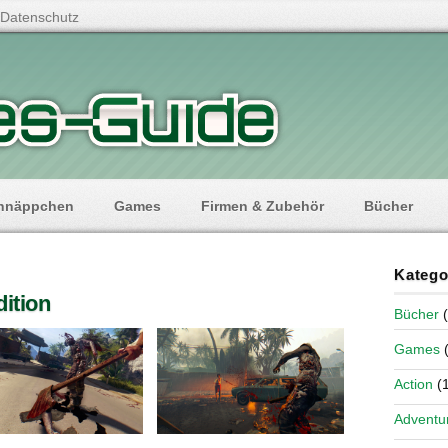
Datenschutz
hnäppchen
Games
Firmen & Zubehör
Bücher
Katego
dition
Bücher
(
Games
(
Action
(1
Adventu