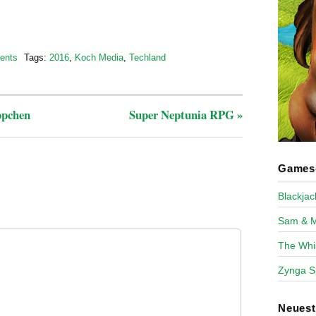
ents
Tags:
2016
,
Koch Media
,
Techland
ppchen
Super Neptunia RPG
»
Games-
Blackja
Sam & 
The Whi
Zynga S
Neues