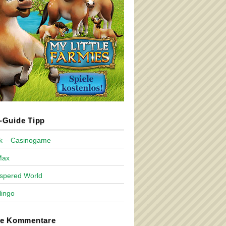
Guide Tipp
ck – Casinogame
Max
spered World
lingo
te Kommentare