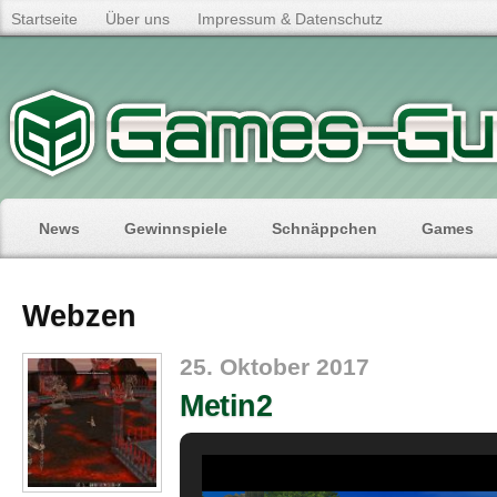
Startseite
Über uns
Impressum & Datenschutz
News
Gewinnspiele
Schnäppchen
Games
Webzen
25. Oktober 2017
Metin2