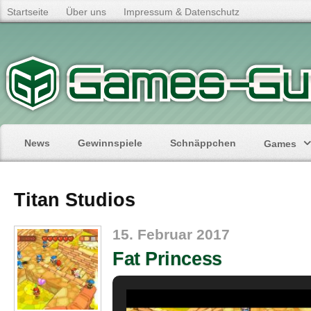
Startseite
Über uns
Impressum & Datenschutz
News
Gewinnspiele
Schnäppchen
Games
Titan Studios
15. Februar 2017
Fat Princess