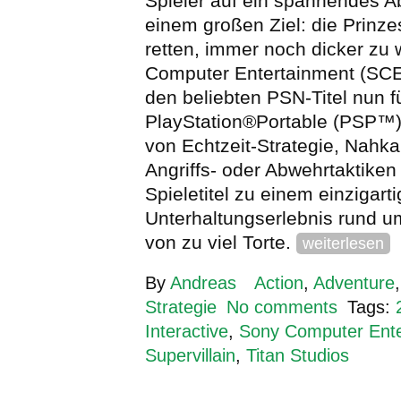
Spieler auf ein spannendes A
einem großen Ziel: die Prinze
retten, immer noch dicker zu
Computer Entertainment (SCE)
den beliebten PSN-Titel nun f
PlayStation®Portable (PSP™)
von Echtzeit-Strategie, Nahk
Angriffs- oder Abwehrtaktike
Spieletitel zu einem einzigart
Unterhaltungserlebnis rund u
von zu viel Torte.
weiterlesen
By
Andreas
Action
,
Adventure
Strategie
No comments
Tags:
Interactive
,
Sony Computer Ente
Supervillain
,
Titan Studios