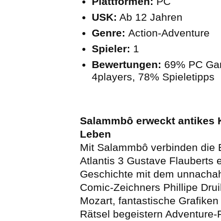
Plattformen:
PC
USK:
Ab 12 Jahren
Genre:
Action-Adventure
Spieler:
1
Bewertungen:
69% PC Ga
4players, 78% Spieletipps
Salammbô erweckt antikes 
Leben
Mit Salammbô verbinden die 
Atlantis 3 Gustave Flauberts 
Geschichte mit dem unnachah
Comic-Zeichners Phillipe Drui
Mozart, fantastische Grafike
Rätsel begeistern Adventure-