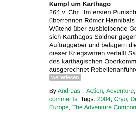
Kampf um Karthago
264 v. Chr.: Im ersten Punisc
überrennen Römer Hannibals s
Wütend über ausbleibende Ge
sich Karthagos Söldner gegen
Auftraggeber und belagern die
dieser Kriegswirren verfällt 
des karthagischen Oberkomm
ausgerechnet Rebellenanführ
weiterlesen
By
Andreas
Action
,
Adventure
comments
Tags:
2004
,
Cryo
,
D
Europe
,
The Adventure Compony 