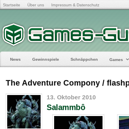
Startseite
Über uns
Impressum & Datenschutz
News
Gewinnspiele
Schnäppchen
Games
The Adventure Compony / flashp
13. Oktober 2010
Salammbô