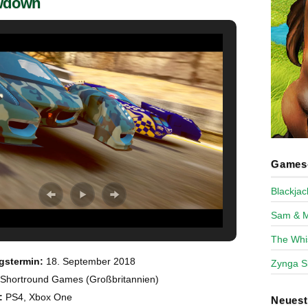
wdown
Games-
Blackja
Sam & 
The Whi
gstermin:
18. September 2018
Zynga S
Shortround Games (Großbritannien)
:
PS4, Xbox One
Neues