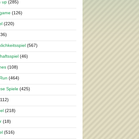
m up
(285)
rgame
(126)
el
(220)
36)
lichkeitsspiel
(567)
haftsspiel
(46)
mes
(108)
 Run
(464)
se Spiele
(425)
112)
el
(218)
r
(18)
el
(516)