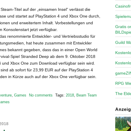
Casinofr
 Steam-Titel auf der „einsamen Insel“ verlässt die
ase und startet auf PlayStation 4 und Xbox One durch,
Spielem
ionen und erweitertem Inhalt. Vorbestellungen und
Gratis o
m Konsolenstart jetzt verfügbar.
BILDspie
das renommierte Entwickler- und Vertriebsstudio für
Guild Wa
altungsmedien, hat heute zusammen mit Entwickler
s bekannt gegeben, dass das in einer Open World
Kosten
rvival-Spiel Stranded Deep ab dem 9. Oktober 2018
Kostenl
 4 und Xbox One zum Download verfügbar sein wird.
sind ab sofort für 23,99 EUR auf der PlayStation 4
gameZI
den in Kürze auch auf der Xbox One verfügbar sein.
RPG We
The Elde
venture
,
Games
No comments
Tags:
2018
,
Beam Team
 Games
Anzeig
2018