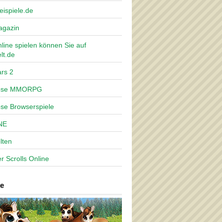
eispiele.de
agazin
nline spielen können Sie auf
lt.de
rs 2
lose MMORPG
ose Browserspiele
NE
lten
r Scrolls Online
e