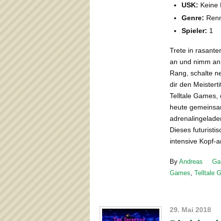
USK:
Keine 
Genre:
Renn
Spieler:
1
Trete in rasant
an und nimm an 
Rang, schalte n
dir den Meistertit
Telltale Games, 
heute gemeinsa
adrenalingelade
Dieses futuristi
intensive Kopf
By
Andreas
Ga
Games
,
Telltale
29. Mai 2018