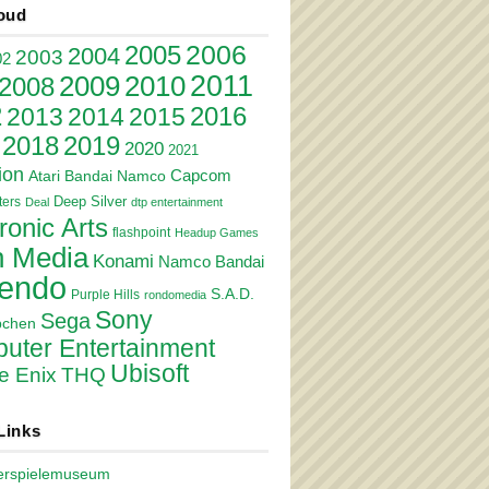
oud
2006
2005
2004
2003
02
2011
2010
2009
2008
2
2016
2013
2014
2015
2018
2019
2020
2021
ion
Atari
Bandai Namco
Capcom
Deep Silver
ers
Deal
dtp entertainment
ronic Arts
flashpoint
Headup Games
 Media
Konami
Namco Bandai
tendo
S.A.D.
Purple Hills
rondomedia
Sony
Sega
pchen
uter Entertainment
Ubisoft
e Enix
THQ
Links
erspielemuseum