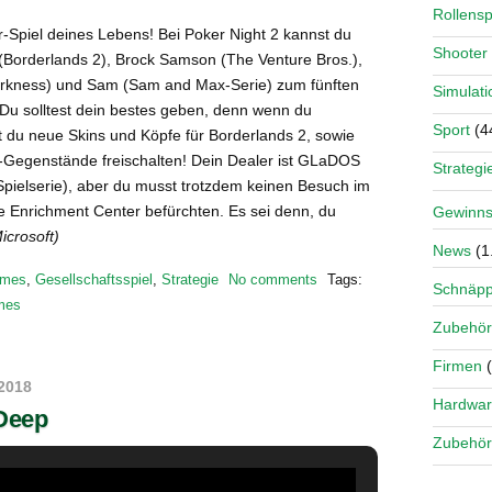
Rollensp
r-Spiel deines Lebens! Bei Poker Night 2 kannst du
Shooter
(Borderlands 2), Brock Samson (The Venture Bros.),
arkness) und Sam (Sam and Max-Serie) zum fünften
Simulati
 Du solltest dein bestes geben, denn wenn du
Sport
(4
t du neue Skins und Köpfe für Borderlands 2, sowie
r-Gegenstände freischalten! Dein Dealer ist GLaDOS
Strategi
Spielserie), aber du musst trotzdem keinen Besuch im
e Enrichment Center befürchten. Es sei denn, du
Gewinns
Microsoft)
News
(1
mes
,
Gesellschaftsspiel
,
Strategie
No comments
Tags:
Schnäp
ames
Zubehör
Firmen
(
2018
Hardwa
Deep
Zubehör