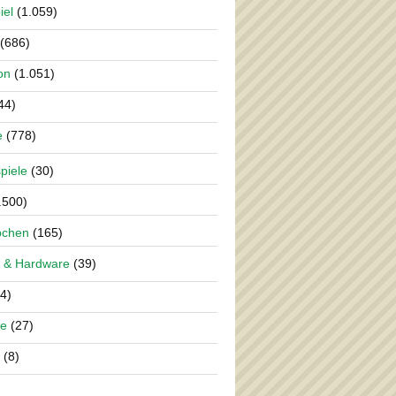
iel
(1.059)
(686)
on
(1.051)
44)
e
(778)
piele
(30)
.500)
pchen
(165)
 & Hardware
(39)
4)
re
(27)
(8)