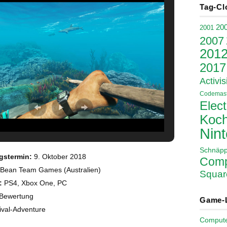
Tag-Cl
20
2001
2007
201
2017
Activis
Codemast
Elect
Koch
Nin
Schnäp
gstermin:
9. Oktober 2018
Comp
Bean Team Games (Australien)
Squar
:
PS4, Xbox One, PC
Bewertung
Game-
ival-Adventure
Comput