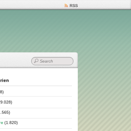
RSS
rien
8)
9.028)
.565)
re
(1.820)