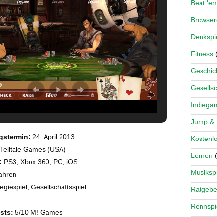
Beat 'e
Browse
Denkspi
Fitness
(
Geschick
Gesellsc
Indiega
Jump &
gstermin:
24. April 2013
Kostenlo
Telltale Games (USA)
Lernen
(
:
PS3, Xbox 360, PC, iOS
Musikspi
ahren
egiespiel, Gesellschaftsspiel
Ratgebe
Rennspi
sts:
5/10 M! Games