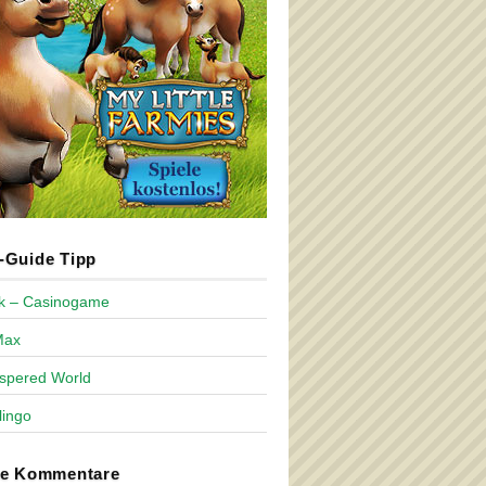
Guide Tipp
ck – Casinogame
Max
spered World
lingo
te Kommentare