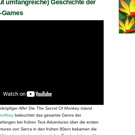
ut umfangreiche) Geschichte der
e-Games
reiköpfiger Affe! Die
The Secret Of Monkey Island
troAhoy
beleuchtet das gesamte Genre der
efangen bei frühen Text-Adventures über die ersten
ntures von Sierra in den frühen 80ern bekamen die