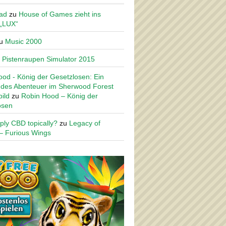
ad
zu
House of Games zieht ins
 „LUX“
u
Music 2000
u
Pistenraupen Simulator 2015
od - König der Gesetzlosen: Ein
des Abenteuer im Sherwood Forest
ild
zu
Robin Hood – König der
osen
ply CBD topically?
zu
Legacy of
– Furious Wings