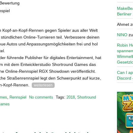
Bewertung
MakeBe
spiel
Berliner
Ahmet
z
en Kopf-an-Kopf-Rennen gegen Spieler aus aller Welt
NINO
z
stündlichen Online-Turnieren teil. Verbessere deinen
eue Autos und Anpassungsmöglichkeiten frei und hol
Robin Ho
spannen
el.
Wimmelb
der führende Publisher für digitales Entertainment, hat
Gesetzl
m mit dem Entwicklerstudio Shortround Games das
ne Online-Rennspiel RGX Showdown veröffentlicht.
Can I ap
Discord 
sche Straßenrennspiel legt den Schwerpunkt auf kurze,
-an-Kopf-Rennen.
weiterlesen
mes
,
Rennspiel
No comments
Tags:
2018
,
Shortround
 Games