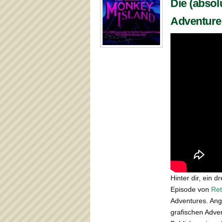
Die (absol
Adventur
Hinter dir, ein d
Episode von
Re
Adventures. Ang
grafischen Adve