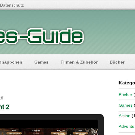
Datenschutz
hnäppchen
Games
Firmen & Zubehör
Bücher
Katego
Bücher
(
18
Games
(
t 2
Action
(1
Adventu