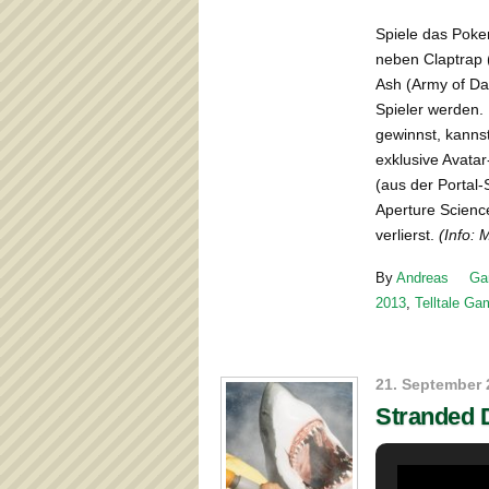
Spiele das Poke
neben Claptrap 
Ash (Army of D
Spieler werden.
gewinnst, kanns
exklusive Avata
(aus der Portal-
Aperture Scienc
verlierst.
(Info: 
By
Andreas
Ga
2013
,
Telltale G
21. September 
Stranded 