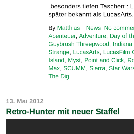
„besonders tiefen Taschen“: 
später bekannt als LucasArts
By
Matthias
News
No comme
Abenteuer
,
Adventure
,
Day of t
Guybrush Threepwood
,
Indiana
Strange
,
LucasArts
,
LucasFilm
Island
,
Myst
,
Point and Click
,
Ro
Max
,
SCUMM
,
Sierra
,
Star War
The Dig
13. Mai 2012
Retro-Hunter mit neuer Staffel