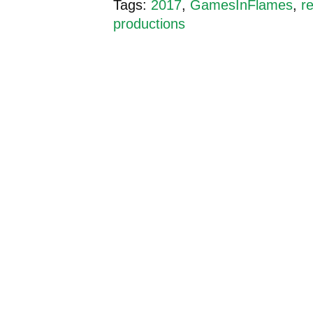
Tags:
2017
,
GamesInFlames
,
r
productions