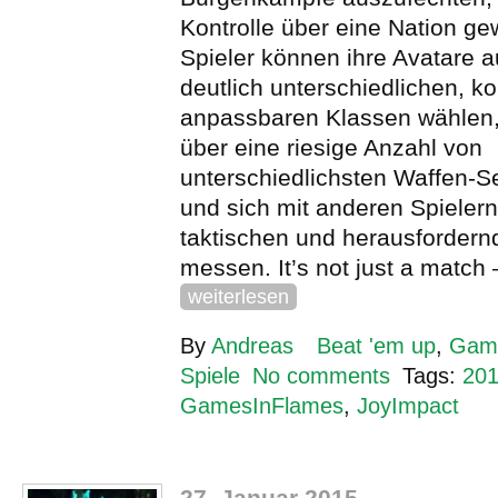
Kontrolle über eine Nation ge
Spieler können ihre Avatare 
deutlich unterschiedlichen, k
anpassbaren Klassen wählen,
über eine riesige Anzahl von
unterschiedlichsten Waffen-Se
und sich mit anderen Spieler
taktischen und herausforder
messen. It’s not just a match –
weiterlesen
By
Andreas
Beat 'em up
,
Gam
Spiele
No comments
Tags:
20
GamesInFlames
,
JoyImpact
27. Januar 2015