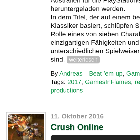
Australien für die PlayStation
heruntergeladen werden.
In dem Titel, der auf einem b
Klassiker basiert, schlüpfen Sp
Rolle eines von sieben Charak
einzigartigen Fähigkeiten und
unterschiedlichen Spielweisen
sind.
weiterlesen
By
Andreas
Beat 'em up
,
Gam
Tags:
2017
,
GamesInFlames
,
r
productions
11. Oktober 2016
Crush Online