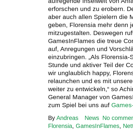
aufregende Inselwelt von Anf
erforschen und zu erobern. De
aber auch allen Spielern die 
geben, Florensia mehr denn je
mitzugestalten. Deswegen ruf
GamesInFlames die treue Co
auf, Anregungen und Vorschl
einzubringen. „Als Florensia-S
Stunde und aktiver Teil der 
wir unglaublich happy, Floren
relaunchen und es mit unser
weiter zu entwickeln,“ so Ach
General Manager von Games
zum Spiel bei uns auf
Games-
By
Andreas
News
No commen
Florensia
,
GamesInFlames
,
Net