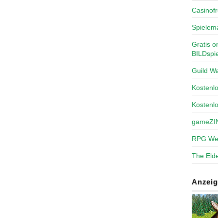
Casinofr
Spielem
Gratis o
BILDspie
Guild Wa
Kosten
Kostenl
gameZI
RPG We
The Elde
Anzeig