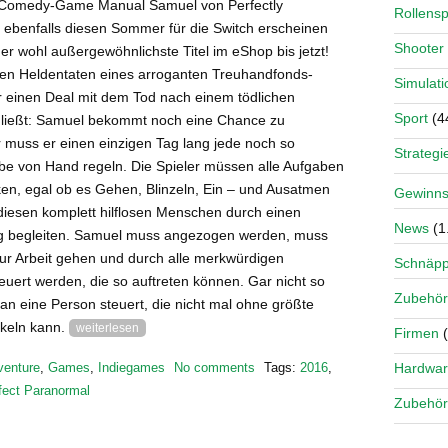
Comedy-Game Manual Samuel von Perfectly
Rollensp
 ebenfalls diesen Sommer für die Switch erscheinen
Shooter
er wohl außergewöhnlichste Titel im eShop bis jetzt!
 den Heldentaten eines arroganten Treuhandfonds-
Simulati
r einen Deal mit dem Tod nach einem tödlichen
Sport
(4
hließt: Samuel bekommt noch eine Chance zu
r muss er einen einzigen Tag lang jede noch so
Strategi
abe von Hand regeln. Die Spieler müssen alle Aufgaben
en, egal ob es Gehen, Blinzeln, Ein – und Ausatmen
Gewinns
diesen komplett hilflosen Menschen durch einen
News
(1
g begleiten. Samuel muss angezogen werden, muss
zur Arbeit gehen und durch alle merkwürdigen
Schnäp
euert werden, die so auftreten können. Gar nicht so
Zubehör
an eine Person steuert, die nicht mal ohne größte
keln kann.
weiterlesen
Firmen
(
Hardwa
venture
,
Games
,
Indiegames
No comments
Tags:
2016
,
fect Paranormal
Zubehör