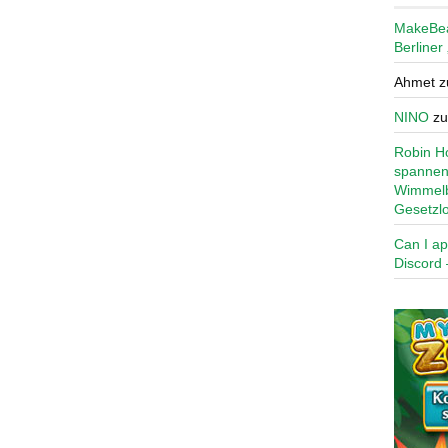
MakeBe
Berliner
Ahmet
z
NINO
z
Robin Ho
spannen
Wimmelb
Gesetzl
Can I ap
Discord 