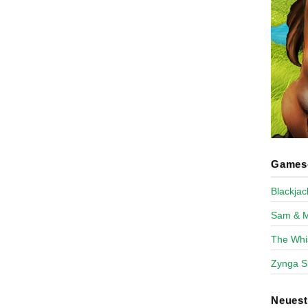
Games-
Blackja
Sam & 
The Whi
Zynga S
Neues