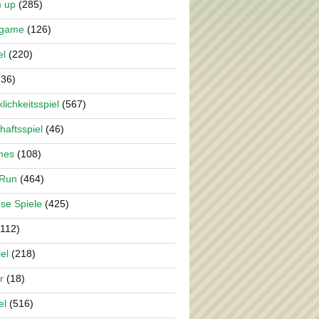
m up
(285)
rgame
(126)
el
(220)
36)
lichkeitsspiel
(567)
haftsspiel
(46)
mes
(108)
 Run
(464)
se Spiele
(425)
112)
el
(218)
r
(18)
el
(516)