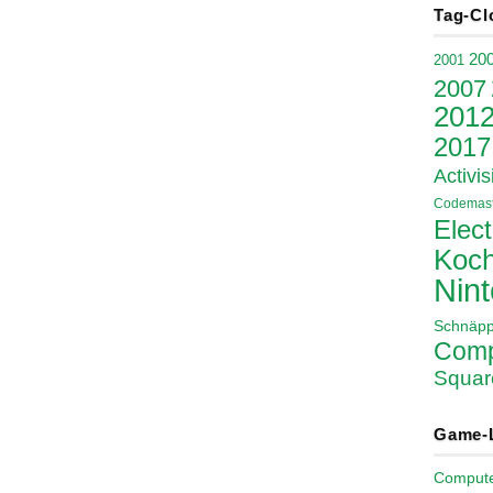
Tag-Cl
20
2001
2007
201
2017
Activis
Codemast
Elect
Koch
Nin
Schnäp
Comp
Squar
Game-
Comput