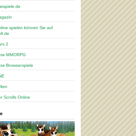
eispiele.de
agazin
nline spielen können Sie auf
lt.de
rs 2
lose MMORPG
ose Browserspiele
NE
lten
r Scrolls Online
e