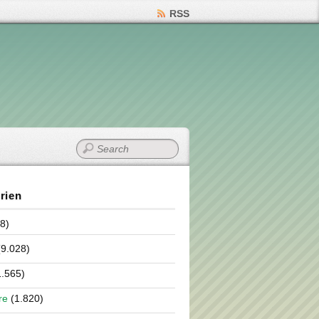
RSS
rien
8)
9.028)
.565)
re
(1.820)