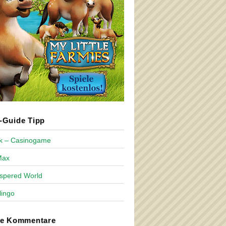
Guide Tipp
ck – Casinogame
Max
spered World
lingo
te Kommentare