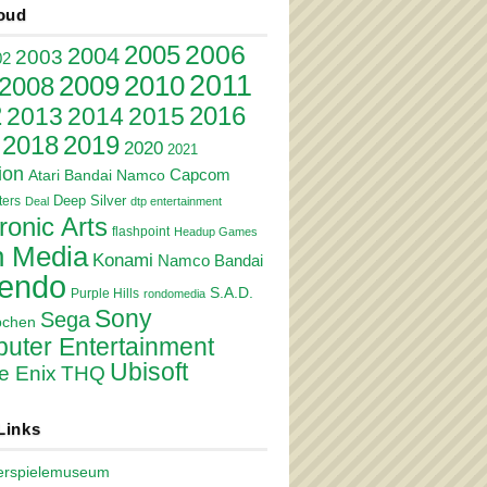
oud
2006
2005
2004
2003
02
2011
2010
2009
2008
2
2016
2013
2014
2015
2018
2019
2020
2021
ion
Atari
Bandai Namco
Capcom
Deep Silver
ers
Deal
dtp entertainment
ronic Arts
flashpoint
Headup Games
 Media
Konami
Namco Bandai
tendo
S.A.D.
Purple Hills
rondomedia
Sony
Sega
pchen
uter Entertainment
Ubisoft
e Enix
THQ
Links
erspielemuseum