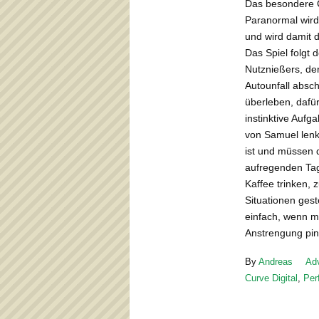
Das besondere 
Paranormal wird
und wird damit d
Das Spiel folgt
Nutznießers, de
Autounfall absc
überleben, dafü
instinktive Aufg
von Samuel lenk
ist und müssen 
aufregenden Ta
Kaffee trinken, 
Situationen gest
einfach, wenn m
Anstrengung pin
By
Andreas
Ad
Curve Digital
,
Per