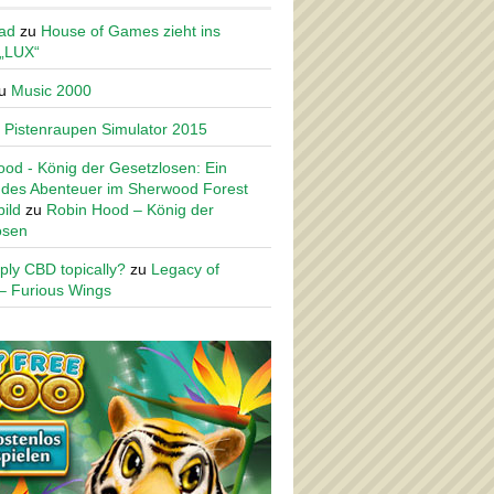
ad
zu
House of Games zieht ins
 „LUX“
u
Music 2000
u
Pistenraupen Simulator 2015
od - König der Gesetzlosen: Ein
des Abenteuer im Sherwood Forest
ild
zu
Robin Hood – König der
osen
ply CBD topically?
zu
Legacy of
– Furious Wings