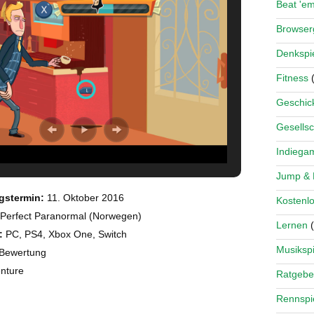
Beat 'e
Browse
Denkspi
Fitness
(
Geschick
Gesellsc
Indiega
Jump &
gstermin:
11. Oktober 2016
Kostenlo
Perfect Paranormal (Norwegen)
Lernen
(
:
PC, PS4, Xbox One, Switch
Musikspi
Bewertung
nture
Ratgebe
Rennspi