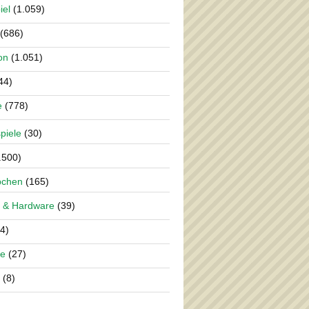
iel
(1.059)
(686)
on
(1.051)
44)
e
(778)
piele
(30)
.500)
pchen
(165)
 & Hardware
(39)
4)
re
(27)
(8)