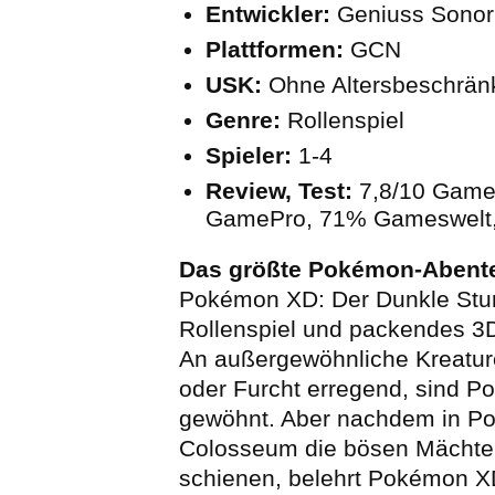
Entwickler:
Geniuss Sonori
Plattformen:
GCN
USK:
Ohne Altersbeschrä
Genre:
Rollenspiel
Spieler:
1-4
Review, Test:
7,8/10 Game
GamePro, 71% Gameswelt
Das größte Pokémon-Abenteu
Pokémon XD: Der Dunkle Stur
Rollenspiel und packendes 3
An außergewöhnliche Kreature
oder Furcht erregend, sind P
gewöhnt. Aber nachdem in P
Colosseum die bösen Mächte 
schienen, belehrt Pokémon X