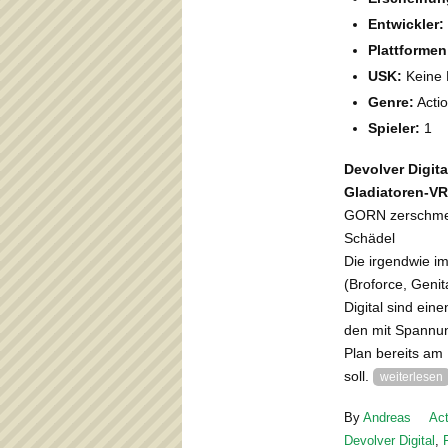
Entwickler:
Plattformen
USK:
Keine 
Genre:
Acti
Spieler:
1
Devolver Digit
Gladiatoren-VR
GORN zerschmett
Schädel
Die irgendwie i
(Broforce, Genit
Digital sind ei
den mit Spannun
Plan bereits am 
soll.
weiterlesen
By
Andreas
Act
Devolver Digital
,