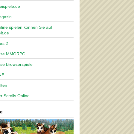
eispiele.de
agazin
nline spielen können Sie auf
lt.de
rs 2
lose MMORPG
ose Browserspiele
NE
lten
r Scrolls Online
e