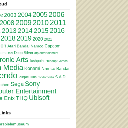
oud
2006
2005
2004
2003
02
2011
2010
2009
2008
2
2016
2013
2014
2015
2018
2019
2020
2021
ion
Atari
Bandai Namco
Capcom
Deep Silver
ers
Deal
dtp entertainment
ronic Arts
flashpoint
Headup Games
 Media
Konami
Namco Bandai
tendo
S.A.D.
Purple Hills
rondomedia
Sony
Sega
pchen
uter Entertainment
Ubisoft
e Enix
THQ
Links
erspielemuseum