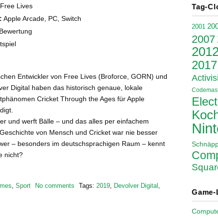
Free Lives
Tag-Cl
:
Apple Arcade, PC, Switch
20
2001
Bewertung
2007
spiel
201
2017
ischen Entwickler von Free Lives (Broforce, GORN) und
Activis
er Digital haben das historisch genaue, lokale
Codemast
rtphänomen Cricket Through the Ages für Apple
Elect
igt.
Koch
er und werft Bälle – und das alles per einfachem
Nin
 Geschichte von Mensch und Cricket war nie besser
wer – besonders im deutschsprachigen Raum – kennt
Schnäp
Comp
e nicht?
Squar
mes
,
Sport
No comments
Tags:
2019
,
Devolver Digital
,
Game-
Comput