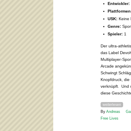
Entwickler:
Plattformen
USK:
Keine 
Genre:
Sport
Spieler:
1
Der ultra-athlet
das Label Devolv
Multiplayer-Spo
Arcade angekünd
Schwingt Schläg
Knopfdruck, die
verknüpft. Und 
diese Geschicht
weiterlesen
By
Andreas
Ga
Free Lives