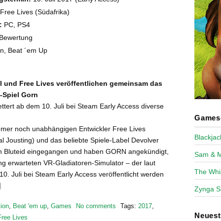
Free Lives (Südafrika)
:
PC, PS4
Bewertung
on, Beat ´em Up
al und Free Lives veröffentlichen gemeinsam das
-Spiel Gorn
ert ab dem 10. Juli bei Steam Early Access diverse
Games-
mmer noch unabhängigen Entwickler Free Lives
Blackja
al Jousting) und das beliebte Spiele-Label Devolver
nen Bluteid eingegangen und haben GORN angekündigt,
Sam & 
g erwarteten VR-Gladiatoren-Simulator – der laut
The Whi
10. Juli bei Steam Early Access veröffentlicht werden
Zynga S
ion
,
Beat 'em up
,
Games
No comments
Tags:
2017
,
Neues
Free Lives