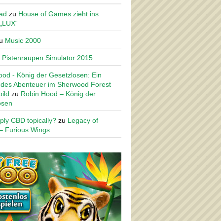
ad
zu
House of Games zieht ins
 „LUX“
u
Music 2000
u
Pistenraupen Simulator 2015
od - König der Gesetzlosen: Ein
des Abenteuer im Sherwood Forest
ild
zu
Robin Hood – König der
osen
ply CBD topically?
zu
Legacy of
– Furious Wings