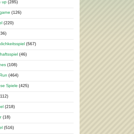
m up
(285)
rgame
(126)
el
(220)
36)
lichkeitsspiel
(567)
haftsspiel
(46)
mes
(108)
 Run
(464)
se Spiele
(425)
112)
el
(218)
r
(18)
el
(516)