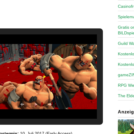
Casinofr
Spielem
Gratis o
BILDspie
Guild Wa
Kosten
Kostenl
gameZI
RPG We
The Elde
Anzeig
gstermin:
10. Juli 2017 (Early Access)