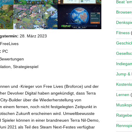
Beat 'e
Browse
Denkspi
Fitness
(
gstermin:
28. März 2023
Geschick
FreeLives
:
PC
Gesellsc
Bewertungen
Indiega
ation, Strategiespiel
Jump &
Kostenlo
innen und -Krieger von Free Lives (Broforce) und der
her Devolver Digital haben angekündigt, dass Terra
Lernen
(
-City-Builder über die Wiederherstellung von
Musikspi
 einem fernen, noch nicht festgelegten Zeitpunkt in
ptischen Zukunft erscheinen wird. Umweltbewusste
Ratgebe
d Spieler können in einer brandneuen Terra Nil-Demo,
Rennspi
Juni 2021 als Teil des Steam Next-Festes verfügbar