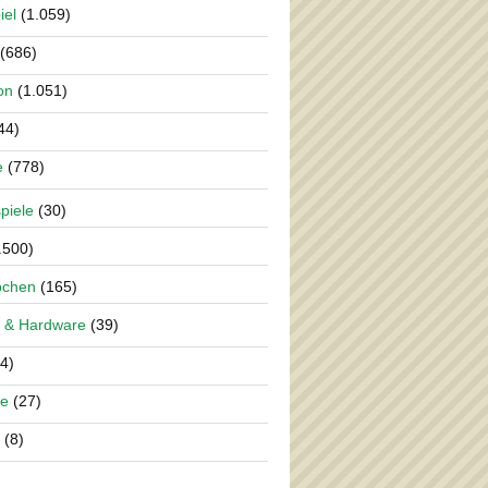
iel
(1.059)
(686)
on
(1.051)
44)
e
(778)
piele
(30)
.500)
pchen
(165)
 & Hardware
(39)
4)
re
(27)
(8)