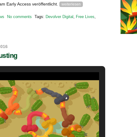
am Early Access veröffentlicht.
weiterlesen
ws
No comments
Tags:
Devolver Digital
,
Free Lives
,
2016
usting