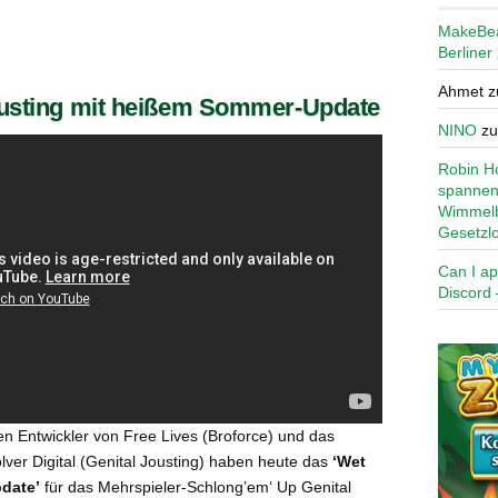
MakeBe
Berliner
Ahmet
z
ousting mit heißem Sommer-Update
NINO
z
Robin Ho
spannen
Wimmelb
Gesetzl
Can I ap
Discord 
n Entwickler von Free Lives (Broforce) und das
lver Digital (Genital Jousting) haben heute das
‘Wet
date’
für das Mehrspieler-Schlong’em‘ Up Genital