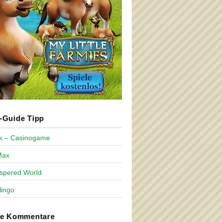
Guide Tipp
ck – Casinogame
Max
spered World
lingo
te Kommentare