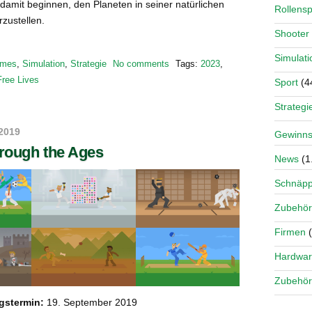
t damit beginnen, den Planeten in seiner natürlichen
Rollensp
zustellen.
Shooter
Simulati
mes
,
Simulation
,
Strategie
No comments
Tags:
2023
,
Free Lives
Sport
(4
Strategi
2019
Gewinns
hrough the Ages
News
(1
Schnäp
Zubehör
Firmen
(
Hardwa
Zubehör
gstermin:
19. September 2019