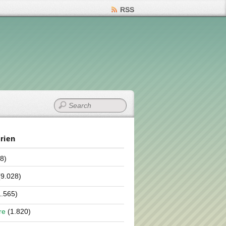
RSS
rien
8)
9.028)
.565)
re
(1.820)