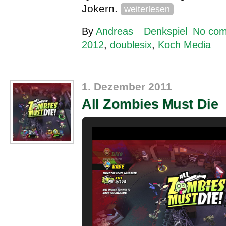
Jokern.
weiterlesen
By
Andreas
Denkspiel
No co
2012
,
doublesix
,
Koch Media
1. Dezember 2011
All Zombies Must Die