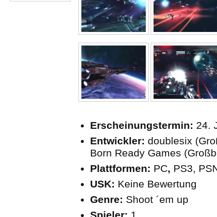
Erscheinungstermin:
24. 
Entwickler:
doublesix (Groß
Born Ready Games (Großbr
Plattformen:
PC
,
PS3, PSN
USK:
Keine Bewertung
Genre:
Shoot ´em up
Spieler:
1