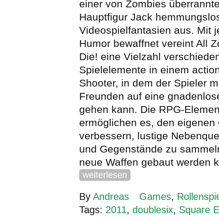
einer von Zombies überrannten
Hauptfigur Jack hemmungslos
Videospielfantasien aus. Mit
Humor bewaffnet vereint All 
Die! eine Vielzahl verschiede
Spielelemente in einem acti
Shooter, in dem der Spieler mi
Freunden auf eine gnadenlos
gehen kann. Die RPG-Element
ermöglichen es, den eigenen 
verbessern, lustige Nebenque
und Gegenstände zu sammeln
neue Waffen gebaut werden 
weiterlesen
By
Andreas
Games
,
Rollenspi
Tags:
2011
,
doublesix
,
Square E