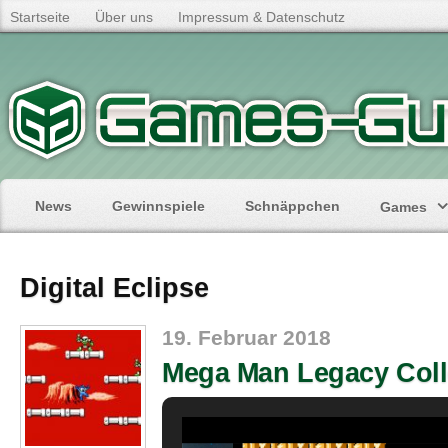
Startseite
Über uns
Impressum & Datenschutz
News
Gewinnspiele
Schnäppchen
Games
Digital Eclipse
19. Februar 2018
Mega Man Legacy Coll