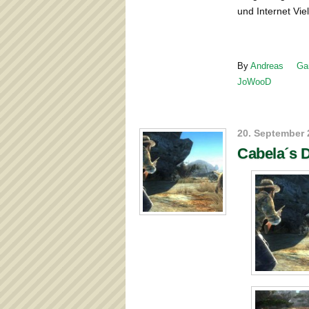
und Internet Vie
By
Andreas
Ga
JoWooD
20. September 
Cabela´s 