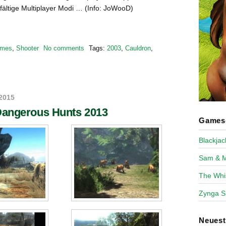
lfältige Multiplayer Modi … (Info: JoWooD)
mes
,
Shooter
No comments
Tags:
2003
,
Cauldron
,
2015
Dangerous Hunts 2013
Games-
Blackja
Sam & 
The Whi
Zynga S
Neues