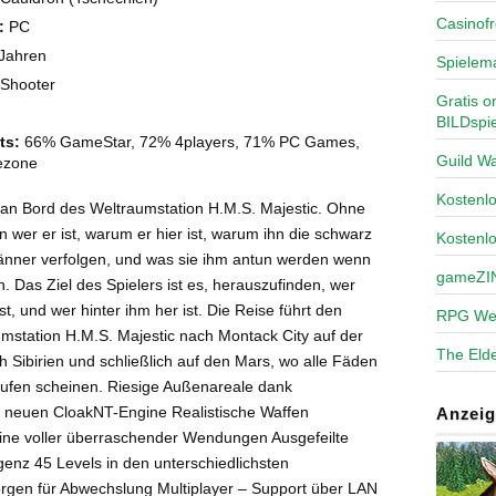
Casinofr
:
PC
Jahren
Spielem
Shooter
Gratis o
BILDspie
ts:
66% GameStar, 72% 4players, 71% PC Games,
Guild Wa
ezone
Kosten
an Bord des Weltraumstation H.M.S. Majestic. Ohne
 wer er ist, warum er hier ist, warum ihn die schwarz
Kostenl
änner verfolgen, und was sie ihm antun werden wenn
gameZI
n. Das Ziel des Spielers ist es, herauszufinden, wer
st, und wer hinter ihm her ist. Die Reise führt den
RPG We
mstation H.M.S. Majestic nach Montack City auf der
The Elde
h Sibirien und schließlich auf den Mars, wo alle Fäden
ufen scheinen. Riesige Außenareale dank
 neuen CloakNT-Engine Realistische Waffen
Anzeig
ine voller überraschender Wendungen Ausgefeilte
ligenz 45 Levels in den unterschiedlichsten
gen für Abwechslung Multiplayer – Support über LAN