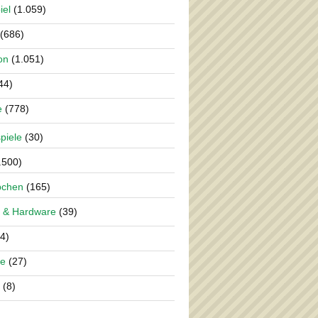
iel
(1.059)
(686)
on
(1.051)
44)
e
(778)
piele
(30)
.500)
pchen
(165)
 & Hardware
(39)
4)
re
(27)
(8)