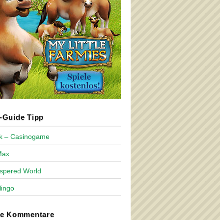
Guide Tipp
ck – Casinogame
Max
spered World
lingo
te Kommentare