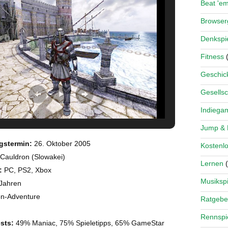
Beat 'e
Browse
Denkspi
Fitness
(
Geschick
Gesellsc
Indiega
Jump &
gstermin:
26. Oktober 2005
Kostenlo
Cauldron (Slowakei)
Lernen
(
:
PC, PS2, Xbox
Musikspi
Jahren
on-Adventure
Ratgebe
Rennspi
sts:
49% Maniac, 75% Spieletipps, 65% GameStar