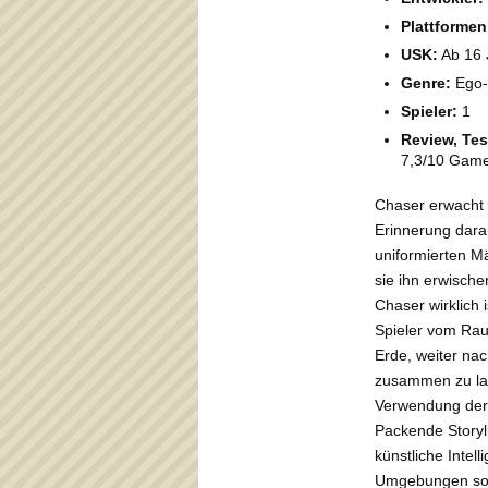
Plattformen
USK:
Ab 16 
Genre:
Ego-
Spieler:
1
Review, Tes
7,3/10 Gam
Chaser erwacht 
Erinnerung daran
uniformierten M
sie ihn erwische
Chaser wirklich i
Spieler vom Rau
Erde, weiter nac
zusammen zu la
Verwendung der
Packende Storyl
künstliche Intel
Umgebungen sor