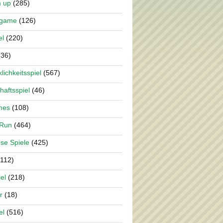
m up
(285)
rgame
(126)
el
(220)
36)
lichkeitsspiel
(567)
haftsspiel
(46)
mes
(108)
 Run
(464)
se Spiele
(425)
112)
el
(218)
r
(18)
el
(516)