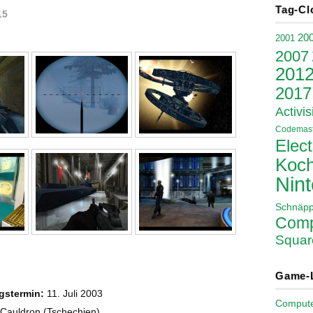
Tag-Cl
15
20
2001
2007
201
2017
Activis
Codemast
Elect
Koch
Nin
Schnäp
Comp
Squar
Game-
gstermin:
11. Juli 2003
Comput
Cauldron (Tschechien)