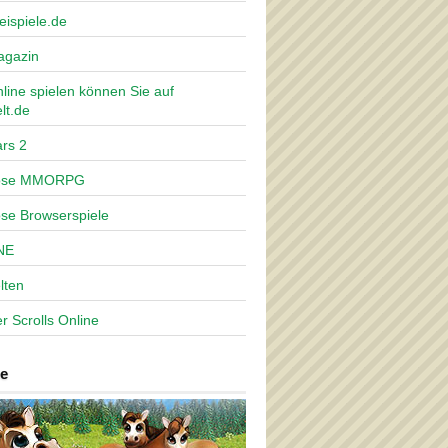
eispiele.de
agazin
nline spielen können Sie auf
lt.de
rs 2
lose MMORPG
ose Browserspiele
NE
lten
r Scrolls Online
e