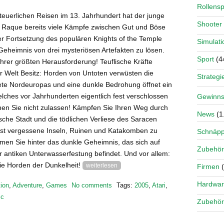
Rollensp
teuerlichen Reisen im 13. Jahrhundert hat der junge
Shooter
 Raque bereits viele Kämpfe zwischen Gut und Böse
er Fortsetzung des populären Knights of the Temple
Simulati
 Geheimnis von drei mysteriösen Artefakten zu lösen.
Sport
(4
hrer größten Herausforderung! Teuflische Kräfte
er Welt Besitz: Horden von Untoten verwüsten die
Strategi
iete Nordeuropas und eine dunkle Bedrohung öffnet ein
elches vor Jahrhunderten eigentlich fest verschlossen
Gewinns
en Sie nicht zulassen! Kämpfen Sie Ihren Weg durch
News
(1
sche Stadt und die tödlichen Verliese des Saracen
st vergessene Inseln, Ruinen und Katakomben zu
Schnäp
en Sie hinter das dunkle Geheimnis, das sich auf
Zubehör
 antiken Unterwasserfestung befindet. Und vor allem:
die Horden der Dunkelheit!
weiterlesen
Firmen
(
Hardwa
ion
,
Adventure
,
Games
No comments
Tags:
2005
,
Atari
,
ic
Zubehör