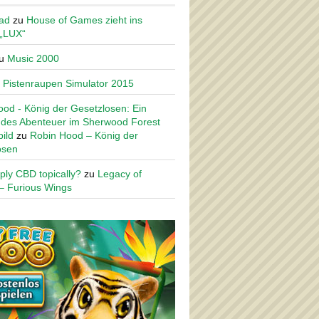
ad
zu
House of Games zieht ins
 „LUX“
u
Music 2000
u
Pistenraupen Simulator 2015
od - König der Gesetzlosen: Ein
des Abenteuer im Sherwood Forest
ild
zu
Robin Hood – König der
osen
ply CBD topically?
zu
Legacy of
– Furious Wings