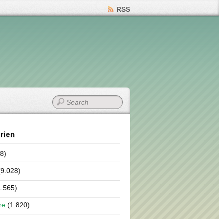
RSS
rien
8)
9.028)
.565)
re
(1.820)