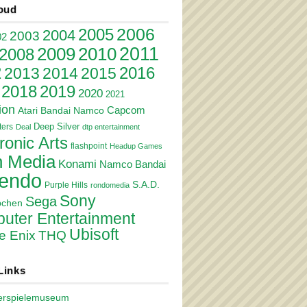
oud
2006
2005
2004
2003
02
2011
2010
2009
2008
2
2016
2013
2014
2015
2018
2019
2020
2021
ion
Atari
Bandai Namco
Capcom
Deep Silver
ers
Deal
dtp entertainment
ronic Arts
flashpoint
Headup Games
 Media
Konami
Namco Bandai
tendo
S.A.D.
Purple Hills
rondomedia
Sony
Sega
pchen
uter Entertainment
Ubisoft
e Enix
THQ
Links
erspielemuseum