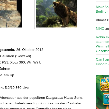
MakeBe
Berliner
Ahmet
z
NINO
z
Robin Ho
spannen
Wimmelb
gstermin:
26. Oktober 2012
Gesetzl
Cauldron (Slowakei)
Can I ap
:
PS3, Xbox 360, Wii, Wii U
Discord 
Jahren
t ´em Up
n:
5,2/10 360 Live
 Abenteuer aus der populären
Dangerous Hunts
-Serie,
ndneuen, kabellosen Top Shot Fearmaster Controller
Dieser innovative, neue Controller besitzt einen