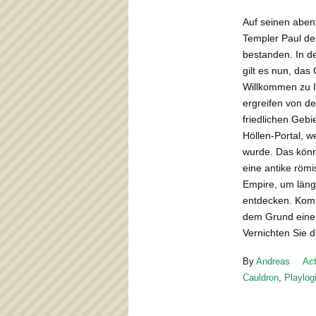
Auf seinen aben
Templer Paul de
bestanden. In d
gilt es nun, das
Willkommen zu I
ergreifen von d
friedlichen Geb
Höllen-Portal, w
wurde. Das könn
eine antike römi
Empire, um läng
entdecken. Komm
dem Grund einer
Vernichten Sie 
By
Andreas
Act
Cauldron
,
Playlog