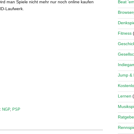
ird man Spiele nicht mehr nur noch online kaufen
Beat 'e
MD-Laufwerk.
Browse
Denkspi
Fitness
(
Geschick
Gesellsc
Indiega
Jump &
Kostenlo
Lernen
(
Musikspi
:
NGP
,
PSP
Ratgebe
Rennspi