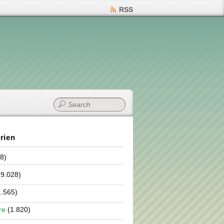
RSS
rien
8)
9.028)
.565)
re
(1.820)