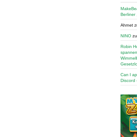
MakeBe
Berliner
Ahmet
z
NINO
z
Robin Ho
spannen
Wimmelb
Gesetzl
Can I ap
Discord 