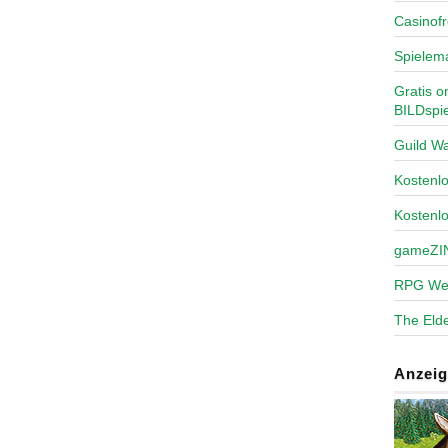
Casinofr
Spielem
Gratis o
BILDspie
Guild Wa
Kosten
Kostenl
gameZI
RPG We
The Elde
Anzeig