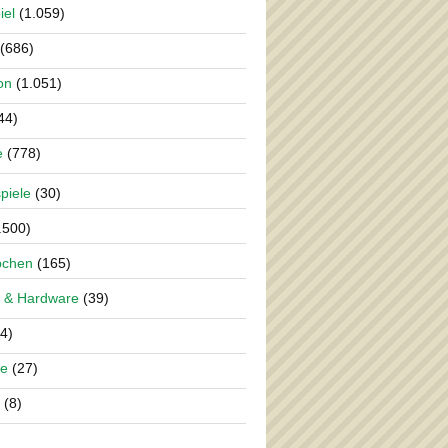
iel
(1.059)
(686)
on
(1.051)
44)
e
(778)
piele
(30)
.500)
pchen
(165)
 & Hardware
(39)
4)
re
(27)
(8)