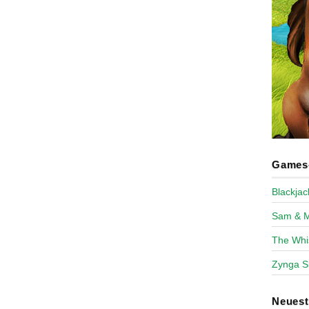
Games-
Blackja
Sam & 
The Whi
Zynga S
Neues