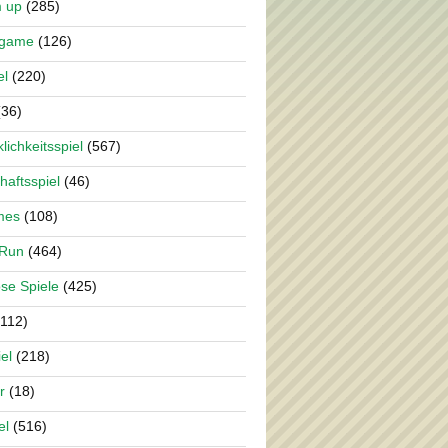
m up
(285)
rgame
(126)
el
(220)
36)
lichkeitsspiel
(567)
haftsspiel
(46)
mes
(108)
 Run
(464)
se Spiele
(425)
112)
el
(218)
r
(18)
el
(516)