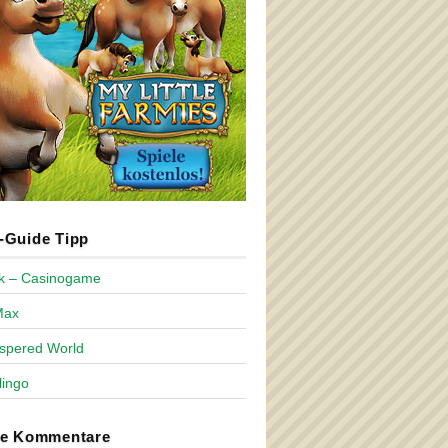
Guide Tipp
ck – Casinogame
Max
spered World
lingo
te Kommentare