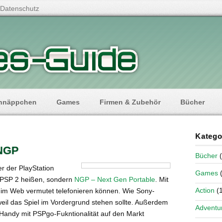
Datenschutz
hnäppchen
Games
Firmen & Zubehör
Bücher
Katego
 NGP
Bücher
(
r der PlayStation
Games
(
ht PSP 2 heißen, sondern
NGP – Next Gen Portable
. Mit
Action
(1
im Web vermutet telefonieren können. Wie Sony-
 weil das Spiel im Vordergrund stehen sollte. Außerdem
Adventu
 Handy mit PSPgo-Fukntionalität auf den Markt