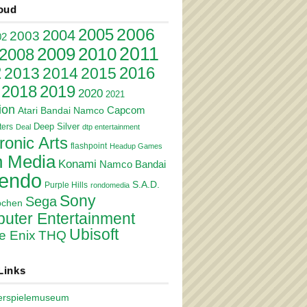
oud
2006
2005
2004
2003
02
2011
2010
2009
2008
2
2016
2013
2014
2015
2018
2019
2020
2021
ion
Atari
Bandai Namco
Capcom
Deep Silver
ers
Deal
dtp entertainment
ronic Arts
flashpoint
Headup Games
 Media
Konami
Namco Bandai
tendo
S.A.D.
Purple Hills
rondomedia
Sony
Sega
pchen
uter Entertainment
Ubisoft
e Enix
THQ
Links
erspielemuseum