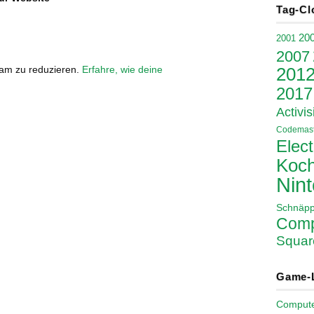
Tag-Cl
20
2001
2007
pam zu reduzieren.
Erfahre, wie deine
201
2017
Activis
Codemast
Elect
Koch
Nin
Schnäp
Comp
Squar
Game-
Comput