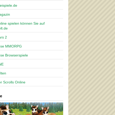
eispiele.de
agazin
nline spielen können Sie auf
lt.de
rs 2
lose MMORPG
ose Browserspiele
NE
lten
r Scrolls Online
e