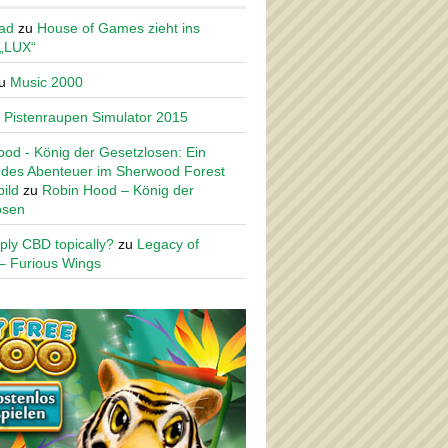
ad
zu
House of Games zieht ins
 „LUX“
u
Music 2000
u
Pistenraupen Simulator 2015
od - König der Gesetzlosen: Ein
des Abenteuer im Sherwood Forest
ild
zu
Robin Hood – König der
osen
ply CBD topically?
zu
Legacy of
– Furious Wings