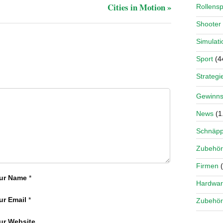
Cities in Motion
»
Rollensp
Shooter
Simulati
Sport
(4
Strategi
Gewinns
News
(1
Schnäp
Zubehör
Firmen
(
ur Name
*
Hardwa
ur Email
*
Zubehör
ur Website