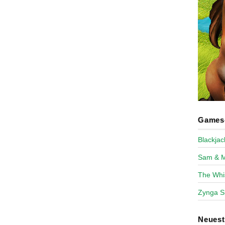
Games-
Blackja
Sam & 
The Whi
Zynga S
Neues