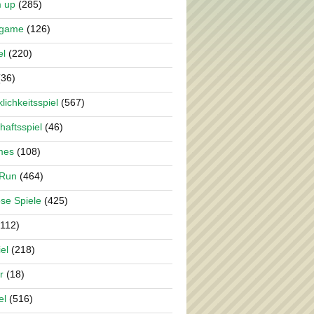
m up
(285)
rgame
(126)
el
(220)
36)
lichkeitsspiel
(567)
haftsspiel
(46)
mes
(108)
 Run
(464)
se Spiele
(425)
112)
el
(218)
r
(18)
el
(516)