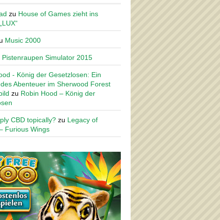
ad
zu
House of Games zieht ins
 „LUX“
u
Music 2000
u
Pistenraupen Simulator 2015
od - König der Gesetzlosen: Ein
des Abenteuer im Sherwood Forest
ild
zu
Robin Hood – König der
osen
ply CBD topically?
zu
Legacy of
– Furious Wings