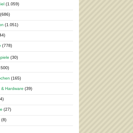
iel
(1.059)
(686)
on
(1.051)
44)
e
(778)
piele
(30)
.500)
pchen
(165)
 & Hardware
(39)
4)
re
(27)
(8)