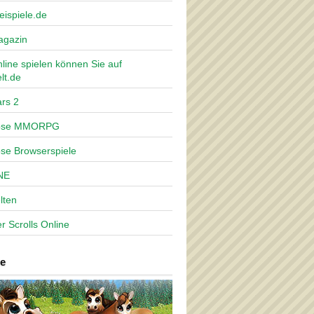
eispiele.de
agazin
nline spielen können Sie auf
lt.de
rs 2
lose MMORPG
ose Browserspiele
NE
lten
r Scrolls Online
e