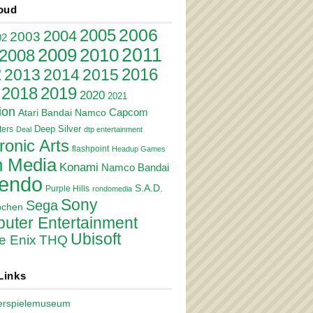
oud
2006
2005
2004
2003
02
2011
2010
2009
2008
2
2016
2013
2014
2015
2018
2019
2020
2021
ion
Atari
Bandai Namco
Capcom
Deep Silver
ers
Deal
dtp entertainment
ronic Arts
flashpoint
Headup Games
 Media
Konami
Namco Bandai
tendo
S.A.D.
Purple Hills
rondomedia
Sony
Sega
pchen
uter Entertainment
Ubisoft
e Enix
THQ
Links
erspielemuseum