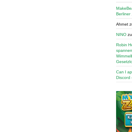
MakeBe
Berliner
Ahmet
z
NINO
z
Robin Ho
spannen
Wimmelb
Gesetzl
Can I ap
Discord 