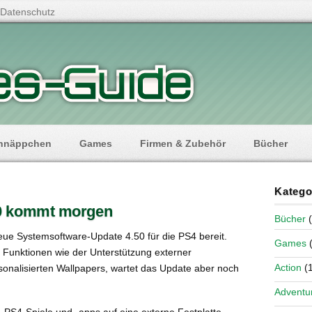
Datenschutz
hnäppchen
Games
Firmen & Zubehör
Bücher
Katego
50 kommt morgen
Bücher
(
eue Systemsoftware-Update 4.50 für die PS4 bereit.
Games
(
 Funktionen wie der Unterstützung externer
Action
(1
sonalisierten Wallpapers, wartet das Update aber noch
Adventu
, PS4-Spiele und -apps auf eine externe Festplatte