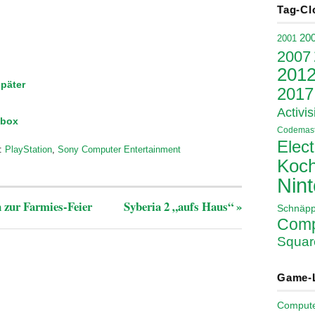
Tag-Cl
20
2001
2007
201
später
2017
Activis
Xbox
Codemast
Elect
:
PlayStation
,
Sony Computer Entertainment
Koch
Nin
 zur Farmies-Feier
Syberia 2 „aufs Haus“
»
Schnäp
Comp
Squar
Game-
Comput