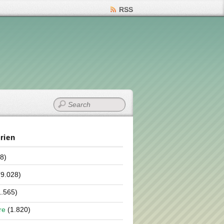
RSS
rien
8)
9.028)
.565)
re
(1.820)