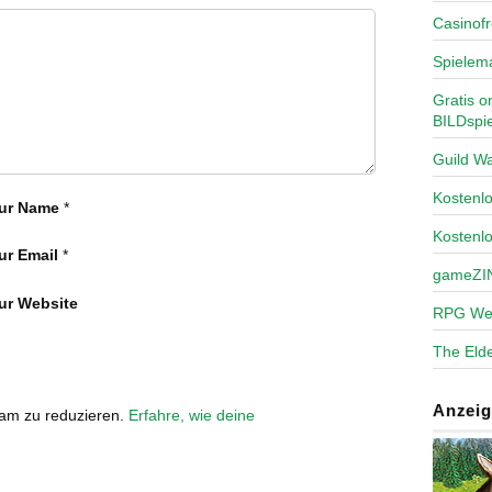
Casinofr
Spielem
Gratis o
BILDspie
Guild Wa
Kosten
ur Name
*
Kostenl
ur Email
*
gameZI
ur Website
RPG We
The Elde
Anzeig
pam zu reduzieren.
Erfahre, wie deine