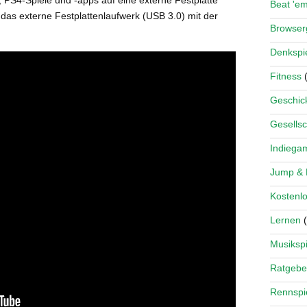
Beat 'e
 das externe Festplattenlaufwerk (USB 3.0) mit der
Browse
Denkspi
Fitness
(
Geschick
Gesellsc
Indiega
Jump &
Kostenlo
Lernen
(
Musikspi
Ratgebe
Rennspi