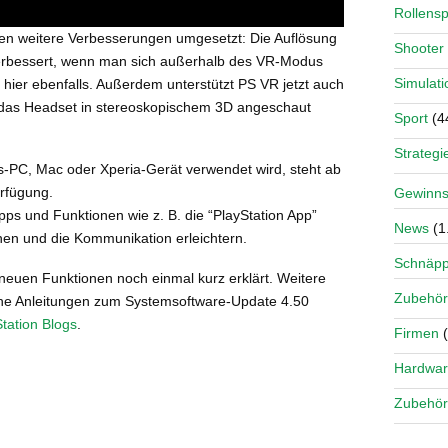
Rollensp
den weitere Verbesserungen umgesetzt: Die Auflösung
Shooter
verbessert, wenn man sich außerhalb des VR-Modus
Simulati
t hier ebenfalls. Außerdem unterstützt PS VR jetzt auch
 das Headset in stereoskopischem 3D angeschaut
Sport
(4
Strategi
PC, Mac oder Xperia-Gerät verwendet wird, steht ab
erfügung.
Gewinns
 und Funktionen wie z. B. die “PlayStation App”
News
(1
en und die Kommunikation erleichtern.
Schnäp
neuen Funktionen noch einmal kurz erklärt. Weitere
Zubehör
che Anleitungen zum Systemsoftware-Update 4.50
Station Blogs
.
Firmen
(
Hardwa
Zubehör