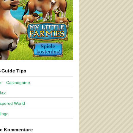
Guide Tipp
ck – Casinogame
Max
spered World
lingo
te Kommentare