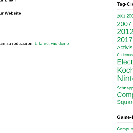
ur Email
*
Tag-Cl
ur Website
20
2001
2007
201
2017
pam zu reduzieren.
Erfahre, wie deine
Activis
Codemast
Elect
Koch
Nin
Schnäp
Comp
Squar
Game-
Comput