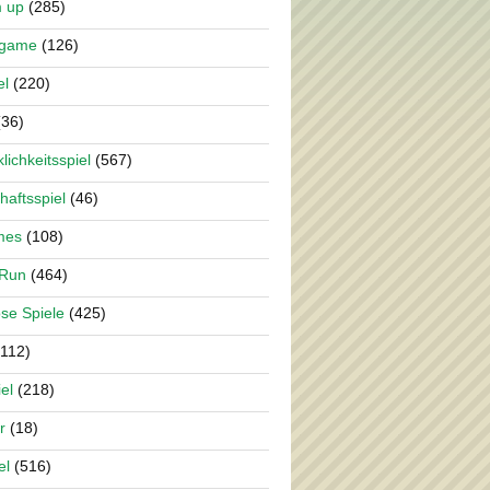
m up
(285)
rgame
(126)
el
(220)
36)
lichkeitsspiel
(567)
haftsspiel
(46)
mes
(108)
 Run
(464)
se Spiele
(425)
112)
el
(218)
r
(18)
el
(516)