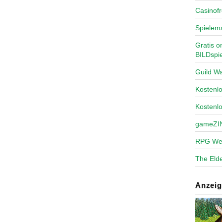
Casinofr
Spielem
Gratis o
BILDspie
Guild Wa
Kosten
Kostenl
gameZI
RPG We
The Elde
Anzeig