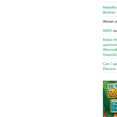
MakeBe
Berliner
Ahmet
z
NINO
z
Robin Ho
spannen
Wimmelb
Gesetzl
Can I ap
Discord 