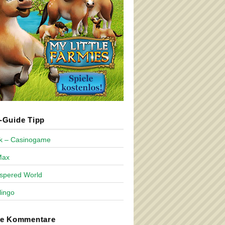
Guide Tipp
ck – Casinogame
Max
spered World
lingo
te Kommentare