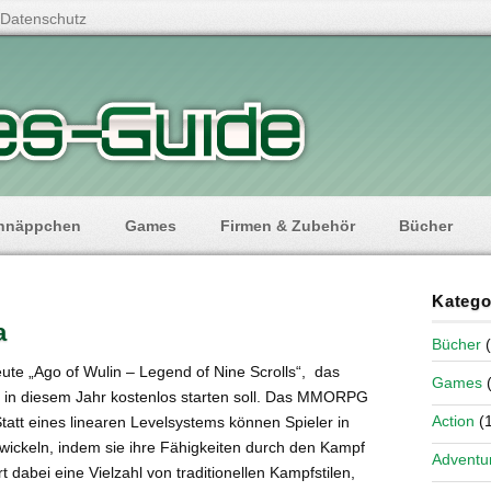
Datenschutz
hnäppchen
Games
Firmen & Zubehör
Bücher
Katego
a
Bücher
(
eute „Ago of Wulin – Legend of Nine Scrolls“, das
Games
(
 in diesem Jahr kostenlos starten soll. Das MMORPG
Action
(1
Statt eines linearen Levelsystems können Spieler in
twickeln, indem sie ihre Fähigkeiten durch den Kampf
Adventu
 dabei eine Vielzahl von traditionellen Kampfstilen,