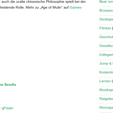
auch die uralte chinesische Philosophie spielt bei der
Beat 'e
heidende Rolle. Mehr zu „Age of Wulin“ auf
Games-
Browse
Denkspi
Fitness
(
Geschick
Gesellsc
Indiega
Jump &
Kostenlo
Lernen
(
ne Scrolls
Musikspi
Ratgebe
Rennspi
:
gPotato