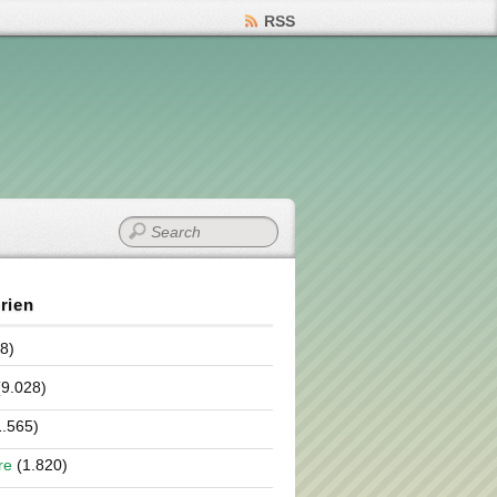
RSS
rien
8)
9.028)
.565)
re
(1.820)