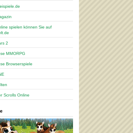
eispiele.de
agazin
nline spielen können Sie auf
lt.de
rs 2
lose MMORPG
ose Browserspiele
NE
lten
r Scrolls Online
e