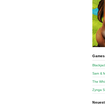
Games-
Blackja
Sam & 
The Whi
Zynga S
Neues