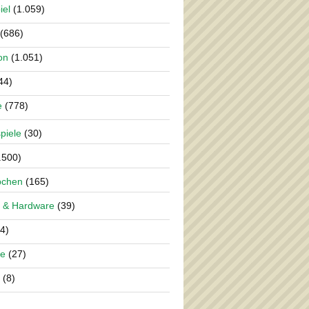
iel
(1.059)
(686)
on
(1.051)
44)
e
(778)
piele
(30)
.500)
pchen
(165)
 & Hardware
(39)
4)
re
(27)
(8)