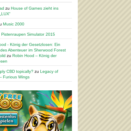
ad
zu
House of Games zieht ins
 „LUX“
u
Music 2000
u
Pistenraupen Simulator 2015
od - König der Gesetzlosen: Ein
des Abenteuer im Sherwood Forest
ild
zu
Robin Hood – König der
osen
ply CBD topically?
zu
Legacy of
– Furious Wings