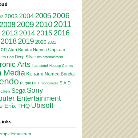
oud
2006
2005
2004
2003
02
2011
2010
2009
2008
2
2016
2013
2014
2015
2018
2019
2020
2021
ion
Atari
Bandai Namco
Capcom
Deep Silver
ers
Deal
dtp entertainment
ronic Arts
flashpoint
Headup Games
 Media
Konami
Namco Bandai
tendo
S.A.D.
Purple Hills
rondomedia
Sony
Sega
pchen
uter Entertainment
Ubisoft
e Enix
THQ
Links
erspielemuseum