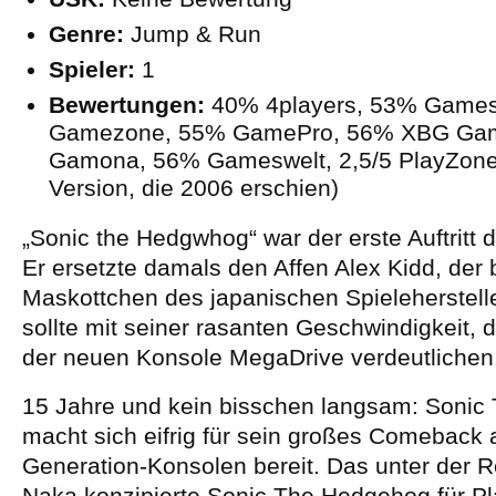
Genre:
Jump & Run
Spieler:
1
Bewertungen:
40% 4players, 53% Games A
Gamezone, 55% GamePro, 56% XBG Ga
Gamona, 56% Gameswelt, 2,5/5 PlayZone (
Version, die 2006 erschien)
„Sonic the Hedgwhog“ war der erste Auftritt d
Er ersetzte damals den Affen Alex Kidd, der 
Maskottchen des japanischen Spieleherstelle
sollte mit seiner rasanten Geschwindigkeit, d
der neuen Konsole MegaDrive verdeutlichen
15 Jahre und kein bisschen langsam: Soni
macht sich eifrig für sein großes Comeback 
Generation-Konsolen bereit. Das unter der R
Naka konzipierte Sonic The Hedgehog für Pl