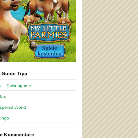
Guide Tipp
ck – Casinogame
Max
spered World
lingo
te Kommentare