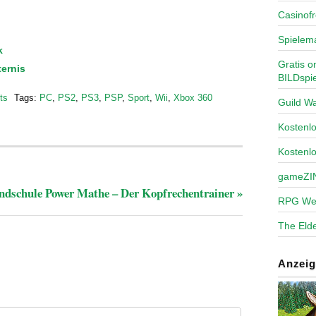
Casinofr
Spielem
k
Gratis o
ternis
BILDspie
ts
Tags:
PC
,
PS2
,
PS3
,
PSP
,
Sport
,
Wii
,
Xbox 360
Guild Wa
Kosten
Kostenl
gameZI
ndschule Power Mathe – Der Kopfrechentrainer
»
RPG We
The Elde
Anzeig