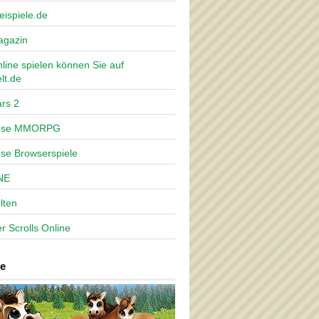
eispiele.de
agazin
nline spielen können Sie auf
lt.de
rs 2
lose MMORPG
ose Browserspiele
NE
lten
r Scrolls Online
e