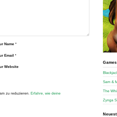
ur Name
*
ur Email
*
Games-
ur Website
Blackja
Sam & 
The Whi
pam zu reduzieren.
Erfahre, wie deine
Zynga S
Neues