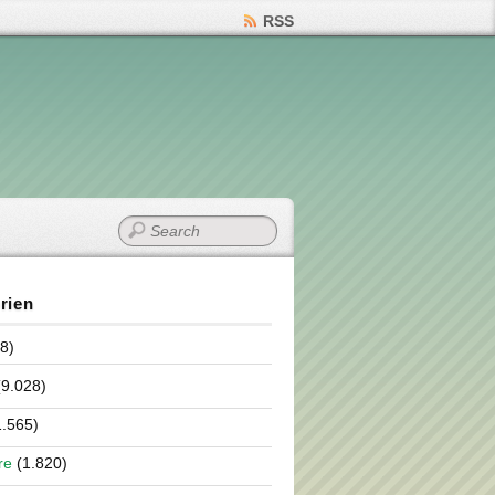
RSS
rien
8)
9.028)
.565)
re
(1.820)