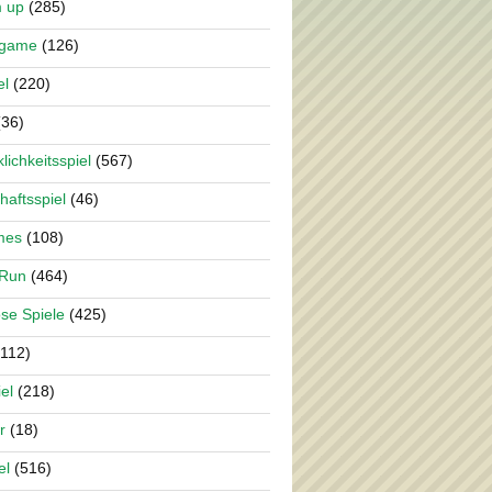
m up
(285)
rgame
(126)
el
(220)
36)
lichkeitsspiel
(567)
haftsspiel
(46)
mes
(108)
 Run
(464)
se Spiele
(425)
112)
el
(218)
r
(18)
el
(516)