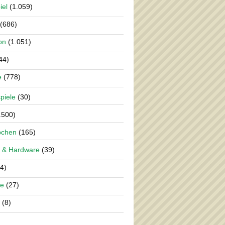
iel
(1.059)
(686)
on
(1.051)
44)
e
(778)
piele
(30)
.500)
pchen
(165)
 & Hardware
(39)
4)
re
(27)
(8)