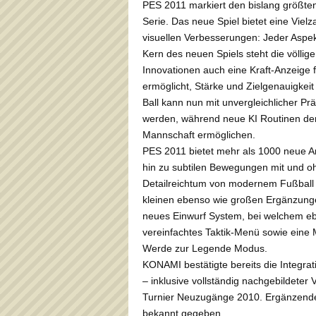
PES 2011 markiert den bislang größten
Serie. Das neue Spiel bietet eine Vie
visuellen Verbesserungen: Jeder Aspek
Kern des neuen Spiels steht die völlig
Innovationen auch eine Kraft-Anzeige f
ermöglicht, Stärke und Zielgenauigke
Ball kann nun mit unvergleichlicher Prä
werden, während neue KI Routinen dem 
Mannschaft ermöglichen.
PES 2011 bietet mehr als 1000 neue A
hin zu subtilen Bewegungen mit und oh
Detailreichtum von modernem Fußball 
kleinen ebenso wie großen Ergänzung
neues Einwurf System, bei welchem ebe
vereinfachtes Taktik-Menü sowie eine 
Werde zur Legende Modus.
KONAMI bestätigte bereits die Integr
– inklusive vollständig nachgebildete
Turnier Neuzugänge 2010. Ergänzende
bekannt gegeben.