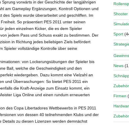
 Sprung vorwärts in der Geschichte der langjährigen
Rollensp
lzahl am Gameplay Ergänzungen, Kontroll Optionen und
Shooter
t des Spiels wurde überarbeitet und geschliffen. Im
e Freiheit. So präsentiert PES 2011 unter seinen
Simulati
ür jeden einzelnen Kicker, die es dem Spieler
Sport
(4
it von jedem Pass und Schuss exakt zu bestimmen. Der
zision in Richtung jedes beliebigen Ziels befördert
Strategi
Spieler vollständige Kontrolle über seine
Gewinns
nimationen: von Lockerungsübungen der Spieler bis
News
(1
ne Ball, welche die Geschwindigkeit und den
perfekt wiedergeben. Dazu kommt eine Vielzahl an
Schnäp
en und Überraschungen: So bietet PES 2011 ein
Zubehör
nfalls die Kraft-Anzeige zum Einsatz kommt, ein
Meister Liga Online und einen rundum erneuerten
Firmen
(
Hardwa
ation des Copa Libertadores Wettbewerbs in PES 2011
r Versionen von dessen 40 teilnehmenden Klubs und der
Zubehör
 Details zu diesen Lizenzen werden demnächst