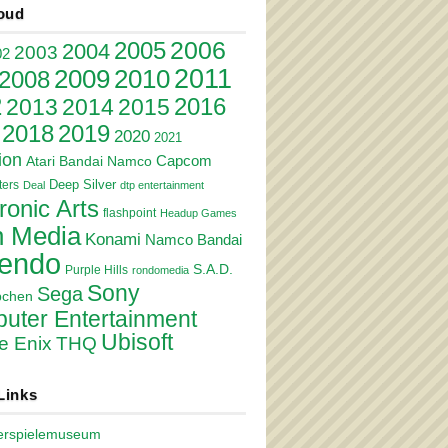
oud
2006
2005
2004
2003
02
2011
2010
2009
2008
2
2016
2013
2014
2015
2018
2019
2020
2021
ion
Atari
Bandai Namco
Capcom
Deep Silver
ers
Deal
dtp entertainment
ronic Arts
flashpoint
Headup Games
 Media
Konami
Namco Bandai
tendo
S.A.D.
Purple Hills
rondomedia
Sony
Sega
pchen
uter Entertainment
Ubisoft
e Enix
THQ
Links
erspielemuseum