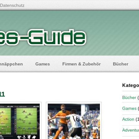
Datenschutz
hnäppchen
Games
Firmen & Zubehör
Bücher
Katego
11
Bücher
(
Games
(
Action
(1
Adventu