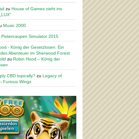
ad
zu
House of Games zieht ins
 „LUX“
u
Music 2000
u
Pistenraupen Simulator 2015
od - König der Gesetzlosen: Ein
des Abenteuer im Sherwood Forest
ild
zu
Robin Hood – König der
osen
ply CBD topically?
zu
Legacy of
– Furious Wings