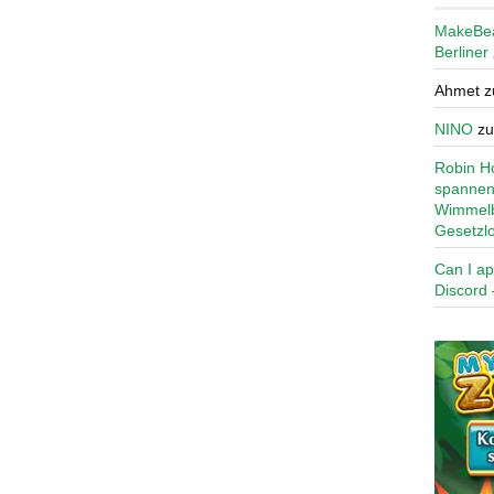
MakeBe
Berliner
Ahmet
z
NINO
z
Robin Ho
spannen
Wimmelb
Gesetzl
Can I ap
Discord 