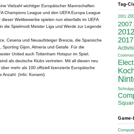
Tag-Cl
ine Vielzahl wichtiger Europäischer Mannschaften
UEFA Champions League und den UEFA Europa League
20
2001
r dieser Wettbewerbe spielen nun ebenfalls im UEFA
2007
 in die Spielmodi Meister Liga und Werde zur Legende
201
2017
cce, Cesena und Neuaufsteiger Brescia, die Spanische
 Sporting Gijon, Almeria und Getafe. Für die
Activis
ester United auch Tottenham Hotspur im Spiel;
Codemast
Elect
d als deutsche Klubs vertreten. Mit all diesen neu
ber mehr als 100 offiziell lizenzierte Europäische
Koch
e Anzahl. (Info: Konami)
Nin
Schnäp
Comp
Squar
Game-
Comput