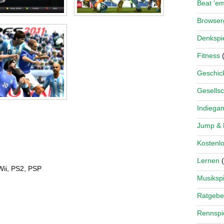
Beat 'e
Browse
Denkspi
Fitness
(
Geschick
Gesellsc
Indiega
Jump &
Kostenlo
Lernen
(
Wii, PS2, PSP
Musikspi
Ratgebe
Rennspi