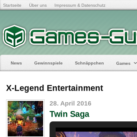
Startseite
Über uns
Impressum & Datenschutz
News
Gewinnspiele
Schnäppchen
Games
X-Legend Entertainment
28. April 2016
Twin Saga