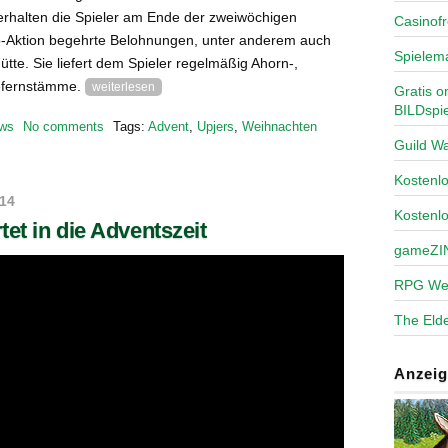
 erhalten die Spieler am Ende der zweiwöchigen
Casinofr
-Aktion begehrte Belohnungen, unter anderem auch
Spielem
Hütte. Sie liefert dem Spieler regelmäßig Ahorn-,
iefernstämme.
weiterlesen
Gratis o
BILDspie
ws
No comments
Tags:
Advent
,
Upjers
,
Weihnachten
Guild Wa
Kosten
014
Kostenl
tet in die Adventszeit
gameZI
RPG We
The Elde
Anzeig