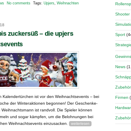
ws
No comments
Tags:
Upjers
,
Weihnachten
Rollensp
Shooter
Simulati
018
bis zuckersüß – die upjers
Sport
(4
sevents
Strategi
Gewinns
News
(1
Schnäp
Zubehör
 Kalendertürchen ist vor den Weihnachtsevents – bei
Firmen
(
Woche der Winteraktionen begonnen! Der Geschenke-
Hardwa
 Weihnachtsmann ist randvoll. Die Spieler können
mmeln und sogar kämpfen, um die Belohnungen bei
Zubehör
ichen Weihnachtsevents einzusacken.
weiterlesen