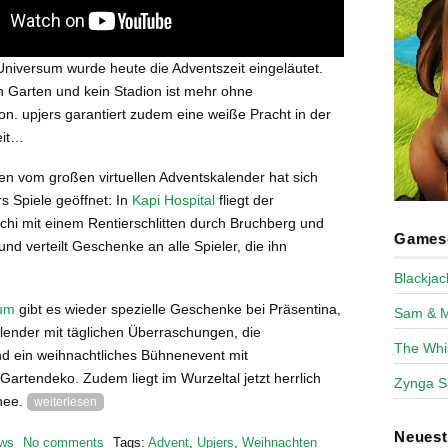
Universum wurde heute die Adventszeit eingeläutet.
n Garten und kein Stadion ist mehr ohne
n. upjers garantiert zudem eine weiße Pracht in der
eit…
en vom großen virtuellen Adventskalender hat sich
rs Spiele geöffnet: In
Kapi Hospital
fliegt der
chi mit einem Rentierschlitten durch Bruchberg und
Games-
nd verteilt Geschenke an alle Spieler, die ihn
Blackja
ium
gibt es wieder spezielle Geschenke bei Präsentina,
Sam & 
lender mit täglichen Überraschungen, die
The Whi
d ein weihnachtliches Bühnenevent mit
artendeko. Zudem liegt im Wurzeltal jetzt herrlich
Zynga S
nee.
weiterlesen
Neues
ws
No comments
Tags:
Advent
,
Upjers
,
Weihnachten