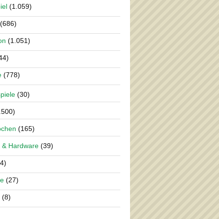
iel
(1.059)
(686)
on
(1.051)
44)
e
(778)
piele
(30)
.500)
pchen
(165)
 & Hardware
(39)
4)
re
(27)
(8)