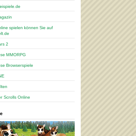
eispiele.de
agazin
nline spielen können Sie auf
lt.de
rs 2
lose MMORPG
ose Browserspiele
NE
lten
r Scrolls Online
e