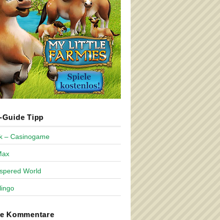
Guide Tipp
ck – Casinogame
Max
spered World
lingo
te Kommentare