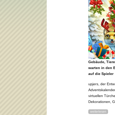
Gebäude, Tiere
warten in den
auf die Spieler
upjers, der Entw
Adventskalendern
virtuellen Türch
Dekorationen, 
weiterlesen