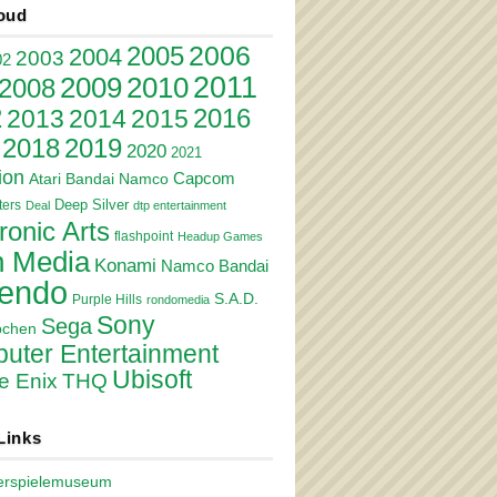
oud
2006
2005
2004
2003
02
2011
2010
2009
2008
2
2016
2013
2014
2015
2018
2019
2020
2021
ion
Atari
Bandai Namco
Capcom
Deep Silver
ers
Deal
dtp entertainment
ronic Arts
flashpoint
Headup Games
 Media
Konami
Namco Bandai
tendo
S.A.D.
Purple Hills
rondomedia
Sony
Sega
pchen
uter Entertainment
Ubisoft
e Enix
THQ
Links
erspielemuseum