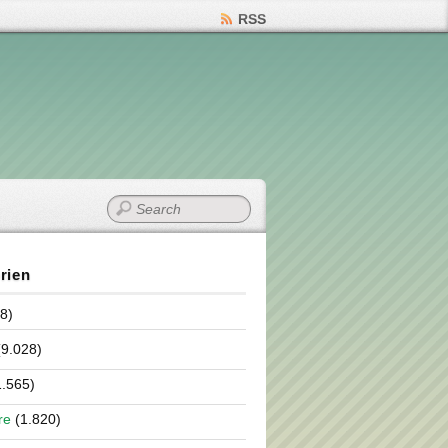
RSS
rien
8)
9.028)
.565)
re
(1.820)