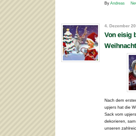
By
Andreas
Ne
4. Dezember 2
Von eisig 
Weihnacht
Nach dem ersten
upjers hat die 
Sack vom upjers
dekorieren, sa
unseren zahlre