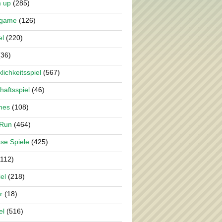
m up
(285)
rgame
(126)
el
(220)
36)
lichkeitsspiel
(567)
haftsspiel
(46)
mes
(108)
 Run
(464)
se Spiele
(425)
112)
el
(218)
r
(18)
el
(516)