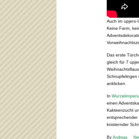
Auch im upjers-
Keine Farm, kei
Adventsdekoratio
Vorweihnachtsz
Das erste Türch
gleich für 7 upje
Weihnachtsflaus
Schnupfelingen u
anklicken.
In
Wurzelimper
einen Adventska
Kakteenzucht un
entsprechender G
knisternder Sch
By
Andreas
Ne