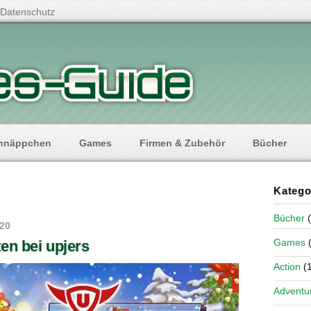
Datenschutz
hnäppchen
Games
Firmen & Zubehör
Bücher
Katego
Bücher
(
020
Games
(
en bei upjers
Action
(1
Adventu