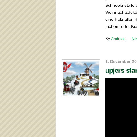
Schneekristalle
Weihnachtsdeko
eine Holzfäller-
Eichen- oder K
By
Andreas
Ne
1. Dezember 2
upjers star