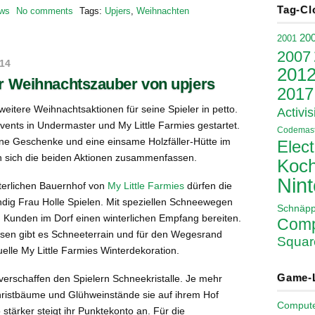
Tag-Cl
ws
No comments
Tags:
Upjers
,
Weihnachten
20
2001
2007
014
201
 Weihnachtszauber von upjers
2017
weitere Weihnachtsaktionen für seine Spieler in petto.
Activis
vents in Undermaster und My Little Farmies gestartet.
Codemast
ne Geschenke und eine einsame Holzfäller-Hütte im
Elect
n sich die beiden Aktionen zusammenfassen.
Koch
Nin
lterlichen Bauernhof von
My Little Farmies
dürfen die
ndig Frau Holle Spielen. Mit speziellen Schneewegen
Schnäp
n Kunden im Dorf einen winterlichen Empfang bereiten.
Comp
esen gibt es Schneeterrain und für den Wegesrand
Squar
tuelle My Little Farmies Winterdekoration.
Game-
verschaffen den Spielern Schneekristalle. Je mehr
istbäume und Glühweinstände sie auf ihrem Hof
Comput
 stärker steigt ihr Punktekonto an. Für die