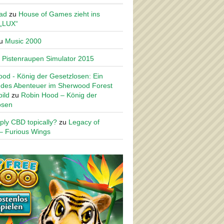
ad
zu
House of Games zieht ins
 „LUX“
u
Music 2000
u
Pistenraupen Simulator 2015
od - König der Gesetzlosen: Ein
des Abenteuer im Sherwood Forest
ild
zu
Robin Hood – König der
osen
ply CBD topically?
zu
Legacy of
– Furious Wings