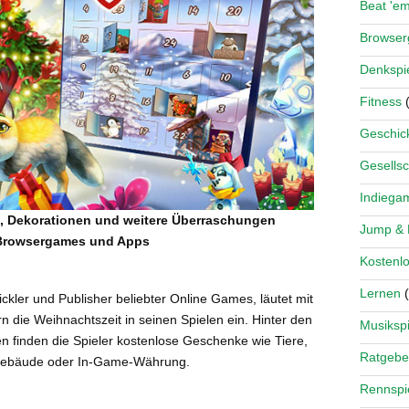
Beat 'e
Browse
Denkspi
Fitness
(
Geschick
Gesellsc
Indiega
, Dekorationen und weitere Überraschungen
Jump &
 Browsergames und Apps
Kostenlo
Lernen
(
ickler und Publisher beliebter Online Games, läutet mit
 die Weihnachtszeit in seinen Spielen ein. Hinter den
Musikspi
en finden die Spieler kostenlose Geschenke wie Tiere,
Ratgebe
Gebäude oder In-Game-Währung.
Rennspi