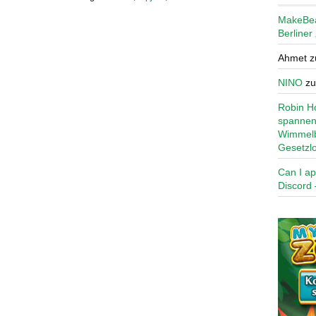
MakeBe
Berliner
Ahmet
z
NINO
z
Robin Ho
spannen
Wimmelb
Gesetzl
Can I ap
Discord 