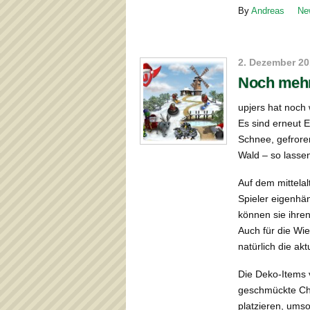
By
Andreas
Ne
2. Dezember 2
Noch mehr
upjers hat noch 
Es sind erneut E
Schnee, gefrore
Wald – so lasse
Auf dem mittela
Spieler eigenhä
können sie ihre
Auch für die Wi
natürlich die ak
Die Deko-Items 
geschmückte Chr
platzieren, umso