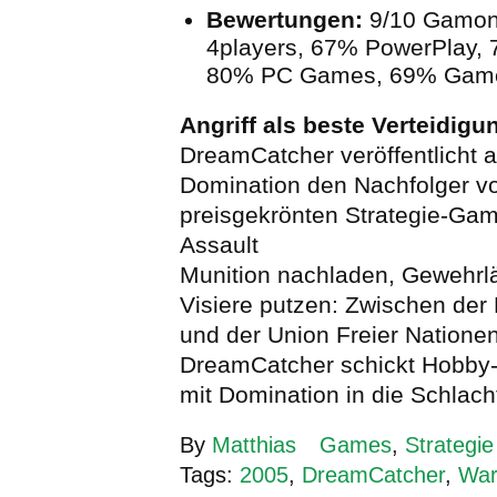
Bewertungen:
9/10 Gamon
4players, 67% PowerPlay, 
80% PC Games, 69% Gam
Angriff als beste Verteidigu
DreamCatcher veröffentlicht a
Domination den Nachfolger 
preisgekrönten Strategie-Ga
Assault
Munition nachladen, Gewehrl
Visiere putzen: Zwischen de
und der Union Freier Nationen
DreamCatcher schickt Hobb
mit Domination in die Schlach
By
Matthias
Games
,
Strategie
Tags:
2005
,
DreamCatcher
,
War