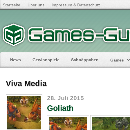
Startseite
Über uns
Impressum & Datenschutz
News
Gewinnspiele
Schnäppchen
Games
Viva Media
28. Juli 2015
Goliath