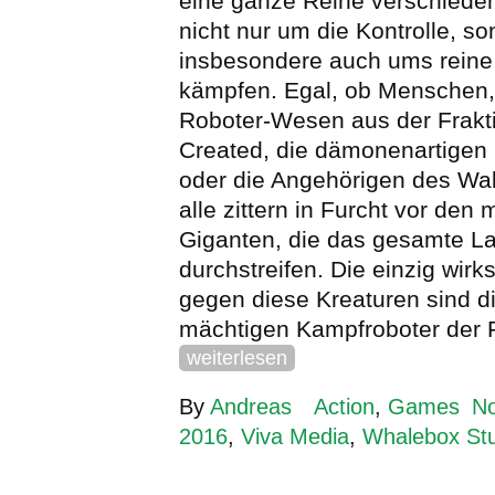
eine ganze Reihe verschieden
nicht nur um die Kontrolle, s
insbesondere auch ums reine
kämpfen. Egal, ob Menschen
Roboter-Wesen aus der Frak
Created, die dämonenartigen
oder die Angehörigen des Wal
alle zittern in Furcht vor den
Giganten, die das gesamte L
durchstreifen. Die einzig wir
gegen diese Kreaturen sind di
mächtigen Kampfroboter der F
weiterlesen
By
Andreas
Action
,
Games
N
2016
,
Viva Media
,
Whalebox Stu