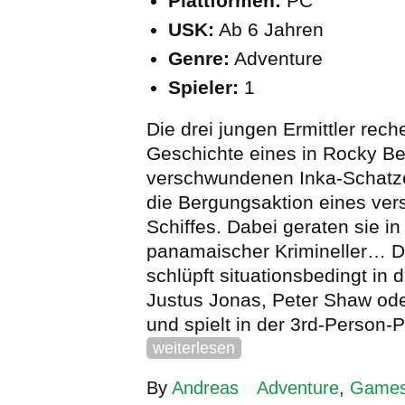
Plattformen:
PC
USK:
Ab 6 Jahren
Genre:
Adventure
Spieler:
1
Die drei jungen Ermittler rech
Geschichte eines in Rocky B
verschwundenen Inka-Schatze
die Bergungsaktion eines ve
Schiffes. Dabei geraten sie i
panamaischer Krimineller… D
schlüpft situationsbedingt in 
Justus Jonas, Peter Shaw od
und spielt in der 3rd-Person-
weiterlesen
By
Andreas
Adventure
,
Game