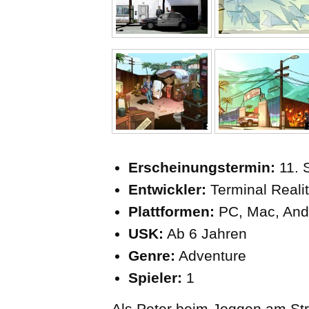
Erscheinungstermin:
11. 
Entwickler:
Terminal Reali
Plattformen:
PC, Mac, Andr
USK:
Ab 6 Jahren
Genre:
Adventure
Spieler:
1
Als Peter beim Joggen am St