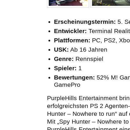
Erscheinungstermin:
5. 
Entwickler:
Terminal Reali
Plattformen:
PC, PS2, Xbo
USK:
Ab 16 Jahren
Genre:
Rennspiel
Spieler:
1
Bewertungen:
52% M! Ga
GamePro
PurpleHills Entertainment brin
erfolgreichsten PS 2 Agenten
Hunter – Nowhere to run“ auf
Mit „Spy Hunter – Nowhere to 
PurpleHills Entertainment ein