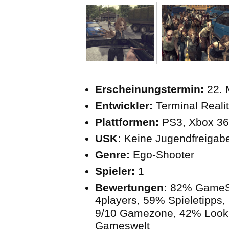
Erscheinungstermin:
22. 
Entwickler:
Terminal Reali
Plattformen:
PS3, Xbox 360
USK:
Keine Jugendfreigab
Genre:
Ego-Shooter
Spieler:
1
Bewertungen:
82% GameS
4players, 59% Spieletipps
9/10 Gamezone, 42% Look
Gameswelt