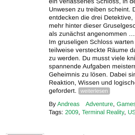
ein verlassenes Schloss, in d
Unwesen zu treiben scheint. 
entdecken die drei Detektive,
mehr hinter dieser Gruselgesc
als zunächst angenommen …
Im gruseligen Schloss warten
teilweise versteckte Räume d
zu werden. Du musst viele kni
spannende Aufgaben meister
Geheimnis zu lösen. Dabei si
Reaktion, Wissen und logisc
gefordert.
weiterlesen
By
Andreas
Adventure
,
Game
Tags:
2009
,
Terminal Reality
,
U