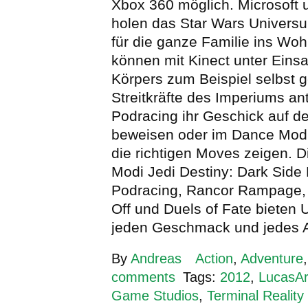
Xbox 360 möglich. Microsoft 
holen das Star Wars Univers
für die ganze Familie ins Wo
können mit Kinect unter Eins
Körpers zum Beispiel selbst 
Streitkräfte des Imperiums an
Podracing ihr Geschick auf d
beweisen oder im Dance Mod
die richtigen Moves zeigen. D
Modi Jedi Destiny: Dark Side 
Podracing, Rancor Rampage,
Off und Duels of Fate bieten U
jeden Geschmack und jedes A
By
Andreas
Action
,
Adventure
comments
Tags:
2012
,
LucasAr
Game Studios
,
Terminal Reality