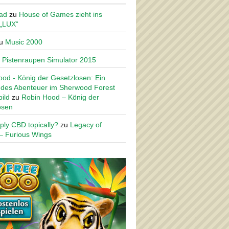
ad
zu
House of Games zieht ins
 „LUX“
u
Music 2000
u
Pistenraupen Simulator 2015
od - König der Gesetzlosen: Ein
des Abenteuer im Sherwood Forest
ild
zu
Robin Hood – König der
osen
ply CBD topically?
zu
Legacy of
– Furious Wings