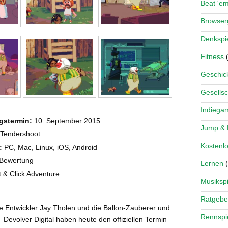
Beat 'e
Browse
Denkspi
Fitness
(
Geschick
Gesellsc
Indiega
gstermin:
10. September 2015
Jump &
Tendershoot
Kostenlo
:
PC, Mac, Linux, iOS, Android
Bewertung
Lernen
(
 & Click Adventure
Musikspi
Ratgebe
 Entwickler Jay Tholen und die Ballon-Zauberer und
Rennspi
 Devolver Digital haben heute den offiziellen Termin