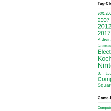
Tag-Cl
20
2001
2007
201
2017
Activis
Codemast
Elect
Koch
Nin
Schnäp
Comp
Squar
Game-
Comput