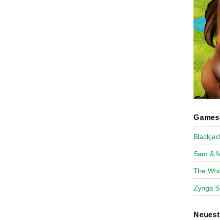
Games-
Blackja
Sam & 
The Whi
Zynga S
Neues