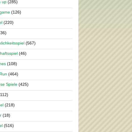
m up
(285)
rgame
(126)
el
(220)
36)
lichkeitsspiel
(567)
haftsspiel
(46)
mes
(108)
 Run
(464)
se Spiele
(425)
112)
el
(218)
r
(18)
el
(516)