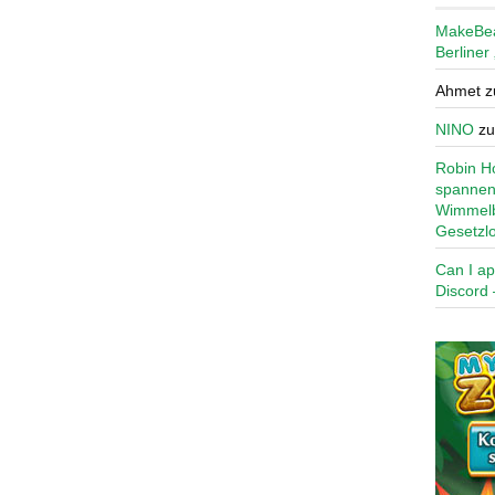
MakeBe
Berliner
Ahmet
z
NINO
z
Robin Ho
spannen
Wimmelb
Gesetzl
Can I ap
Discord 