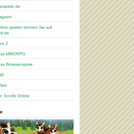
eispiele.de
agazin
nline spielen können Sie auf
lt.de
rs 2
lose MMORPG
ose Browserspiele
NE
lten
r Scrolls Online
e