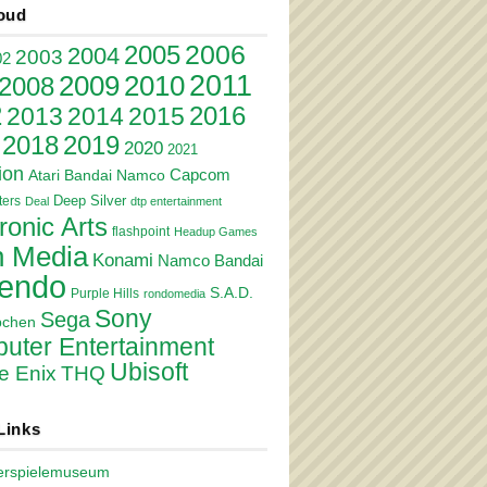
oud
2006
2005
2004
2003
02
2011
2010
2009
2008
2
2016
2013
2014
2015
2018
2019
2020
2021
ion
Atari
Bandai Namco
Capcom
Deep Silver
ers
Deal
dtp entertainment
ronic Arts
flashpoint
Headup Games
 Media
Konami
Namco Bandai
tendo
S.A.D.
Purple Hills
rondomedia
Sony
Sega
pchen
uter Entertainment
Ubisoft
e Enix
THQ
Links
erspielemuseum