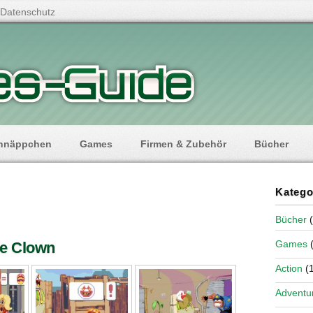
Datenschutz
hnäppchen
Games
Firmen & Zubehör
Bücher
Katego
Bücher
(
Games
(
e Clown
Action
(1
Adventu