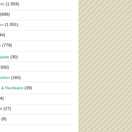
iel
(1.059)
(686)
on
(1.051)
44)
e
(778)
piele
(30)
.500)
pchen
(165)
 & Hardware
(39)
4)
re
(27)
(8)