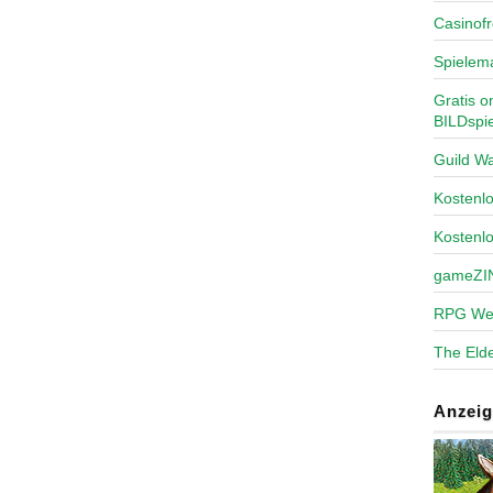
Casinofr
Spielem
Gratis o
BILDspie
Guild Wa
Kosten
Kostenl
gameZI
RPG We
The Elde
Anzeig