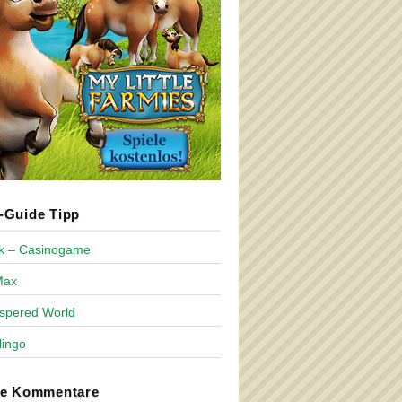
Guide Tipp
ck – Casinogame
Max
spered World
lingo
te Kommentare