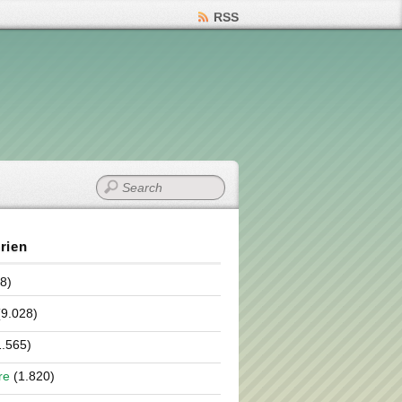
RSS
rien
8)
9.028)
.565)
re
(1.820)