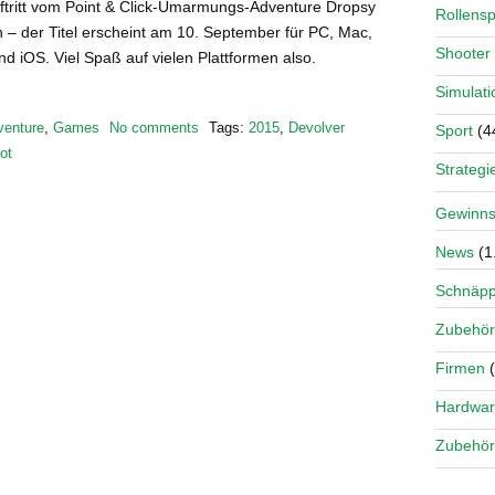
uftritt vom Point & Click-Umarmungs-Adventure Dropsy
Rollensp
– der Titel erscheint am 10. September für PC, Mac,
Shooter
nd iOS. Viel Spaß auf vielen Plattformen also.
Simulati
venture
,
Games
No comments
Tags:
2015
,
Devolver
Sport
(4
ot
Strategi
Gewinns
News
(1
Schnäp
Zubehör
Firmen
(
Hardwa
Zubehör