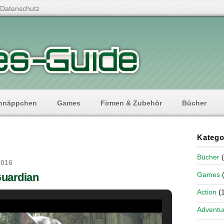
Datenschutz
hnäppchen
Games
Firmen & Zubehör
Bücher
Katego
Bücher
(
2016
Games
(
Guardian
Action
(1
Adventu