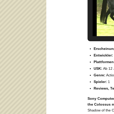
Erscheinun
Entwickler:
Plattformen
USK:
Ab 12 
Genre:
Acti
Spieler:
1
Reviews, Te
Sony Computer 
the Colossus mi
Shadow of the Co