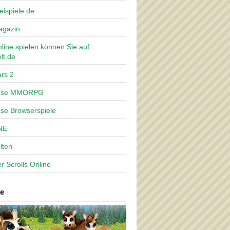
eispiele.de
agazin
nline spielen können Sie auf
lt.de
rs 2
lose MMORPG
ose Browserspiele
NE
lten
r Scrolls Online
e