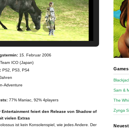
gstermin:
15. Februar 2006
Team ICO (Japan)
Games-
:
PS2, PS3, PS4
Jahren
Blackja
on-Adventure
Sam & 
sts:
77% Maniac, 92% 4players
The Whi
Zynga S
Entertainment feiert den Release von Shadow of
t vielen Extras
lossus ist kein Konsolenspiel, wie jedes Andere. Der
Neues