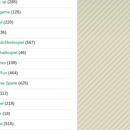
m up
(285)
rgame
(126)
el
(220)
36)
lichkeitsspiel
(567)
haftsspiel
(46)
mes
(108)
 Run
(464)
se Spiele
(425)
112)
el
(218)
r
(18)
el
(516)