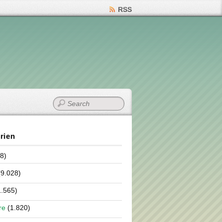
RSS
rien
8)
9.028)
.565)
re
(1.820)