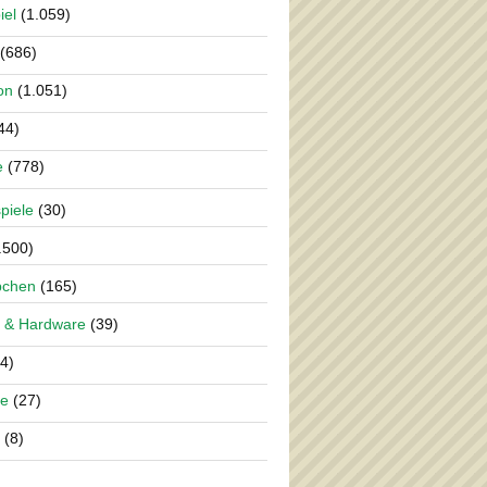
iel
(1.059)
(686)
on
(1.051)
44)
e
(778)
piele
(30)
.500)
pchen
(165)
 & Hardware
(39)
4)
re
(27)
(8)