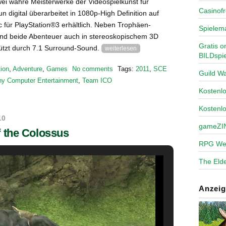
wei wahre Meisterwerke der Videospielkunst für
Casinofr
n digital überarbeitet in 1080p-High Definition auf
c für PlayStation®3 erhältlich. Neben Trophäen-
Spielem
ind beide Abenteuer auch in stereoskopischem 3D
Gratis o
tützt durch 7.1 Surround-Sound.
weiterlesen
BILDspie
ion
,
Adventure
,
Games
No comments
Tags:
2011
,
SCE
Guild Wa
y Computer Entertainment
,
Team ICO
Kosten
Kostenl
10
gameZI
 the Colossus
RPG We
The Elde
Anzeig