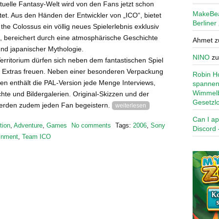
irtuelle Fantasy-Welt wird von den Fans jetzt schon
MakeBe
tet. Aus den Händen der Entwickler von „ICO“, bietet
Berliner
he Colossus ein völlig neues Spielerlebnis exklusiv
2, bereichert durch eine atmosphärische Geschichte
Ahmet
z
und japanischer Mythologie.
NINO
z
rritorium dürfen sich neben dem fantastischen Spiel
 Extras freuen. Neben einer besonderen Verpackung
Robin Ho
n enthält die PAL-Version jede Menge Interviews,
spannen
Wimmelb
hte und Bildergalerien. Original-Skizzen und der
Gesetzl
werden zudem jeden Fan begeistern.
weiterlesen
Can I ap
tion
,
Adventure
,
Games
No comments
Tags:
2006
,
Sony
Discord 
inment
,
Team ICO