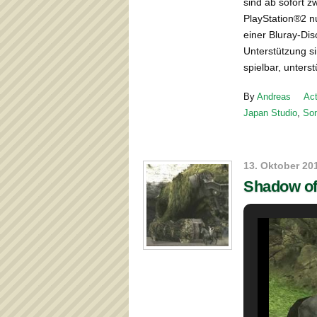
sind ab sofort z
PlayStation®2 nu
einer Bluray-Dis
Unterstützung s
spielbar, unters
By
Andreas
Act
Japan Studio
,
Son
13. Oktober 20
Shadow of