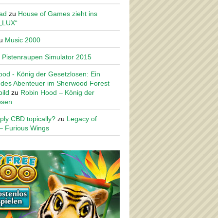
ad
zu
House of Games zieht ins
 „LUX“
u
Music 2000
u
Pistenraupen Simulator 2015
od - König der Gesetzlosen: Ein
des Abenteuer im Sherwood Forest
ild
zu
Robin Hood – König der
osen
ply CBD topically?
zu
Legacy of
– Furious Wings