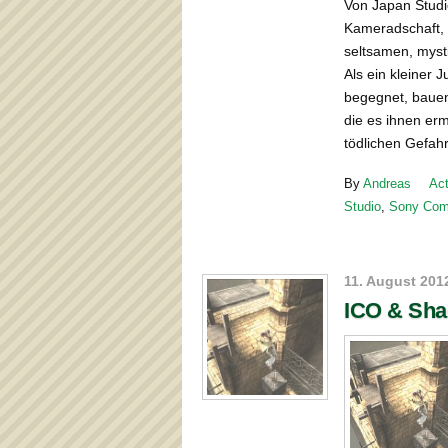
Von Japan Studi
Kameradschaft, 
seltsamen, myst
Als ein kleiner 
begegnet, bauen 
die es ihnen erm
tödlichen Gefah
By
Andreas
Act
Studio
,
Sony Comp
11. August 201
ICO & Sha