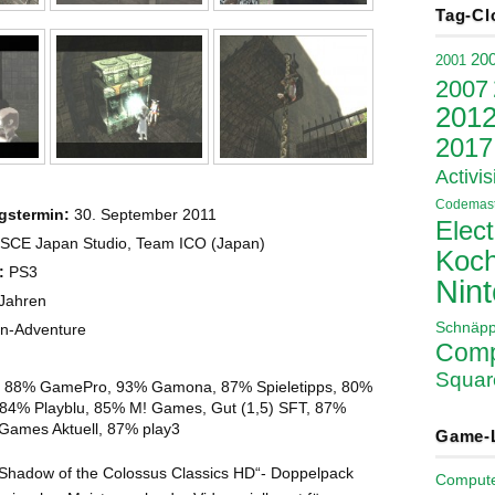
Tag-Cl
20
2001
2007
201
2017
Activis
Codemast
gstermin:
30. September 2011
Elect
SCE Japan Studio, Team ICO (Japan)
Koch
:
PS3
Nin
Jahren
Schnäp
on-Adventure
Comp
Squar
:
88% GamePro, 93% Gamona, 87% Spieletipps, 80%
84% Playblu, 85% M! Games, Gut (1,5) SFT, 87%
ames Aktuell, 87% play3
Game-
Shadow of the Colossus Classics HD“- Doppelpack
Comput