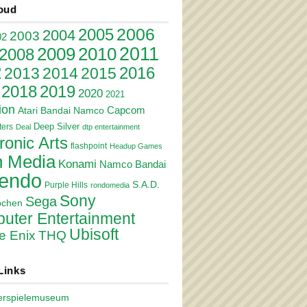
oud
2006
2005
2004
2003
02
2011
2010
2009
2008
2
2016
2013
2014
2015
2018
2019
2020
2021
ion
Atari
Bandai Namco
Capcom
Deep Silver
ers
Deal
dtp entertainment
ronic Arts
flashpoint
Headup Games
 Media
Konami
Namco Bandai
tendo
S.A.D.
Purple Hills
rondomedia
Sony
Sega
pchen
uter Entertainment
Ubisoft
e Enix
THQ
Links
erspielemuseum