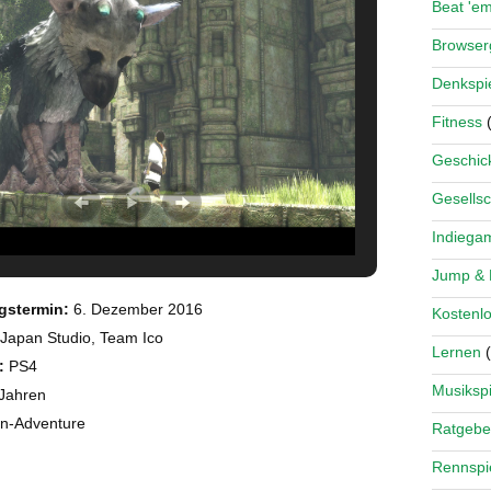
Beat 'e
Browse
Denkspi
Fitness
(
Geschick
Gesellsc
Indiega
Jump &
gstermin:
6. Dezember 2016
Kostenlo
Japan Studio, Team Ico
Lernen
(
:
PS4
Musikspi
Jahren
on-Adventure
Ratgebe
Rennspi