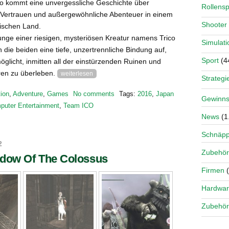
o kommt eine unvergessliche Geschichte über
Rollensp
Vertrauen und außergewöhnliche Abenteuer in einem
Shooter
ischen Land.
Junge einer riesigen, mysteriösen Kreatur namens Trico
Simulati
die beiden eine tiefe, unzertrennliche Bindung auf,
Sport
(4
öglicht, inmitten all der einstürzenden Ruinen und
ren zu überleben.
weiterlesen
Strategi
ion
,
Adventure
,
Games
No comments
Tags:
2016
,
Japan
Gewinns
uter Entertainment
,
Team ICO
News
(1
Schnäp
2
Zubehör
dow Of The Colossus
Firmen
(
Hardwa
Zubehör