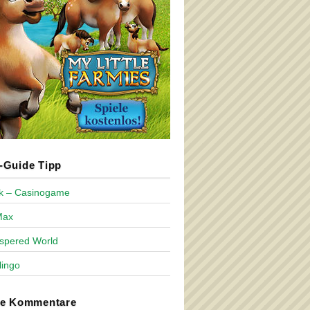
Guide Tipp
ck – Casinogame
Max
spered World
lingo
te Kommentare