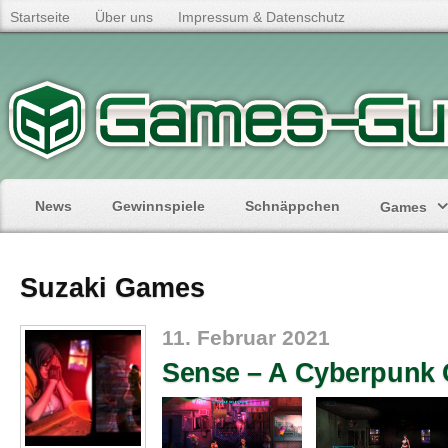
Startseite
Über uns
Impressum & Datenschutz
News
Gewinnspiele
Schnäppchen
Games
Suzaki Games
11. Februar 2021
Sense – A Cyberpunk 