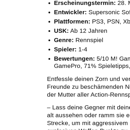
Erscheinungstermin:
28. 
Entwickler:
Supersonic So
Plattformen:
PS3, PSN, Xb
USK:
Ab 12 Jahren
Genre:
Rennspiel
Spieler:
1-4
Bewertungen:
5/10 M! Ga
GamePro, 71% Spieletipps
Entfessle deinen Zorn und v
Freunde zu beschämenden Ni
der Mutter aller Action-Rennsp
– Lass deine Gegner mit dei
alt aussehen oder ramm sie e
Strecke, um mit aggressivem S