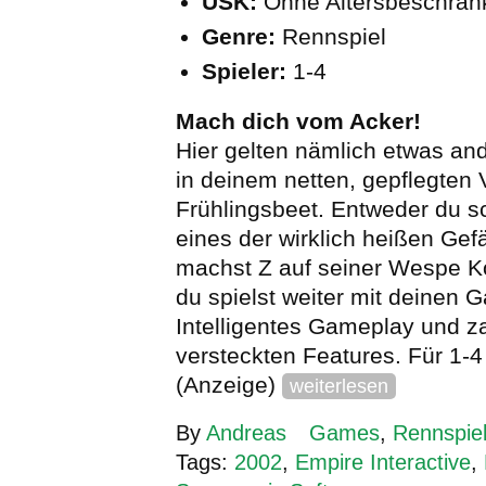
USK:
Ohne Altersbeschrä
Genre:
Rennspiel
Spieler:
1-4
Mach dich vom Acker!
Hier gelten nämlich etwas an
in deinem netten, gepflegten 
Frühlingsbeet. Entweder du s
eines der wirklich heißen Gef
machst Z auf seiner Wespe K
du spielst weiter mit deinen 
Intelligentes Gameplay und z
versteckten Features. Für 1-4 
(Anzeige)
weiterlesen
By
Andreas
Games
,
Rennspie
Tags:
2002
,
Empire Interactive
,