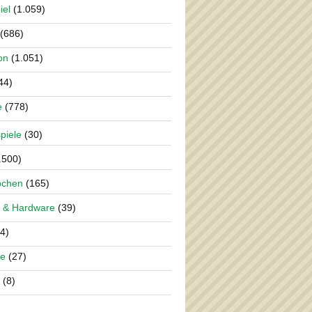
iel
(1.059)
(686)
on
(1.051)
44)
e
(778)
piele
(30)
.500)
pchen
(165)
 & Hardware
(39)
4)
re
(27)
(8)