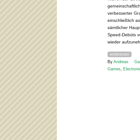
gemeinschaftlic
verbesserter Gra
einschließlich 
sämtlicher Haupt
Speed-Debüts vo
wieder aufzune
weiterlesen
By
Andreas
Ga
Games
,
Electroni