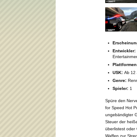
Erscheinun
Entwickler:
Entertainme
Plattformen
USK:
Ab 12
Genre:
Renn
Spieler:
1
Spüre den Nerve
for Speed Hot P
ungebändigter G
Steuer der heiß
überlistest oder
Waffen zur Strec