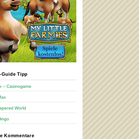
Guide Tipp
ck – Casinogame
Max
spered World
lingo
te Kommentare