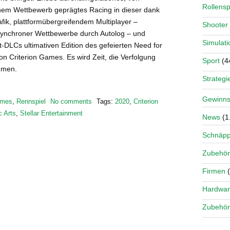
Rollensp
hem Wettbewerb geprägtes Racing in dieser dank
fik, plattformübergreifendem Multiplayer –
Shooter
asynchroner Wettbewerbe durch Autolog – und
Simulati
-DLCs ultimativen Edition des gefeierten Need for
n Criterion Games. Es wird Zeit, die Verfolgung
Sport
(4
hmen.
Strategi
Gewinns
mes
,
Rennspiel
No comments
Tags:
2020
,
Criterion
c Arts
,
Stellar Entertainment
News
(1
Schnäp
Zubehör
Firmen
(
Hardwa
Zubehör