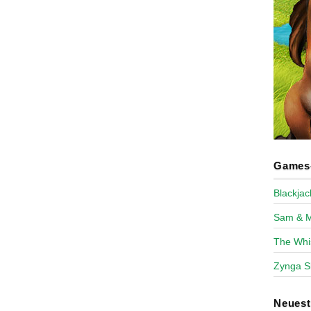
Games-
Blackja
Sam & 
The Whi
Zynga S
Neues