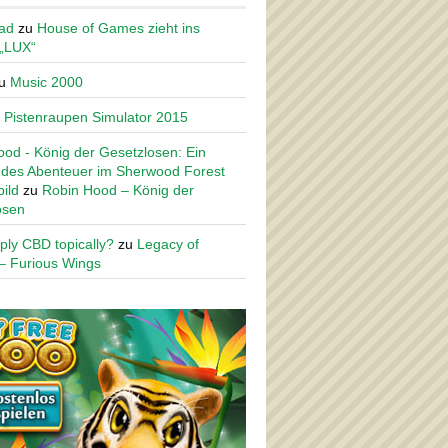
ad
zu
House of Games zieht ins
 „LUX“
u
Music 2000
u
Pistenraupen Simulator 2015
od - König der Gesetzlosen: Ein
des Abenteuer im Sherwood Forest
ild
zu
Robin Hood – König der
osen
ply CBD topically?
zu
Legacy of
– Furious Wings