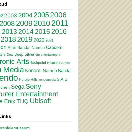
oud
2006
2005
2004
2003
02
2011
2010
2009
2008
2
2016
2013
2014
2015
2018
2019
2020
2021
ion
Atari
Bandai Namco
Capcom
Deep Silver
ers
Deal
dtp entertainment
ronic Arts
flashpoint
Headup Games
 Media
Konami
Namco Bandai
tendo
S.A.D.
Purple Hills
rondomedia
Sony
Sega
pchen
uter Entertainment
Ubisoft
e Enix
THQ
Links
erspielemuseum