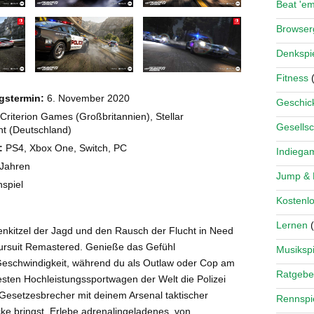
Beat 'e
Browse
Denkspi
Fitness
(
gstermin:
6. November 2020
Geschick
Criterion Games (Großbritannien), Stellar
Gesellsc
nt (Deutschland)
:
PS4, Xbox One, Switch, PC
Indiega
 Jahren
Jump &
spiel
Kostenlo
Lernen
(
nkitzel der Jagd und den Rausch der Flucht in Need
ursuit Remastered. Genieße das Gefühl
Musikspi
eschwindigkeit, während du als Outlaw oder Cop am
Ratgebe
esten Hochleistungssportwagen der Welt die Polizei
 Gesetzesbrecher mit deinem Arsenal taktischer
Rennspi
ke bringst. Erlebe adrenalingeladenes, von