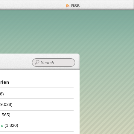
RSS
rien
8)
9.028)
.565)
re
(1.820)