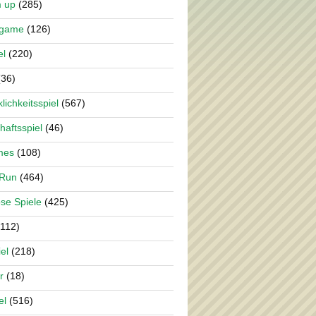
m up
(285)
rgame
(126)
el
(220)
36)
lichkeitsspiel
(567)
haftsspiel
(46)
mes
(108)
 Run
(464)
se Spiele
(425)
112)
el
(218)
r
(18)
el
(516)