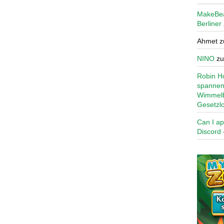
MakeBe
Berliner
Ahmet
z
NINO
z
Robin Ho
spannen
Wimmelb
Gesetzl
Can I ap
Discord 