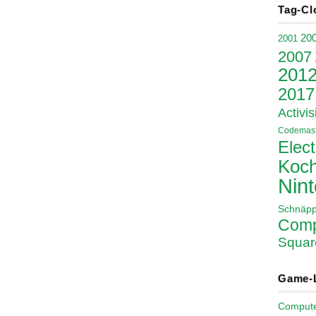
Tag-Cl
20
2001
2007
201
2017
Activis
Codemast
Elect
Koch
Nin
Schnäp
Comp
Squar
Game-
Comput