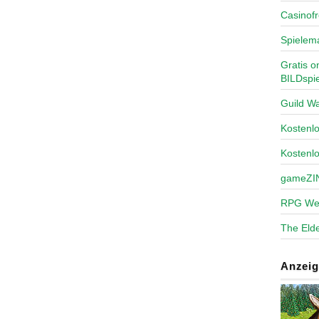
Casinofr
Spielem
Gratis o
BILDspie
Guild Wa
Kosten
Kostenl
gameZI
RPG We
The Elde
Anzeig