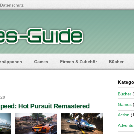
Datenschutz
hnäppchen
Games
Firmen & Zubehör
Bücher
Katego
Bücher
(
020
Games
(
Speed: Hot Pursuit Remastered
Action
(1
Adventu