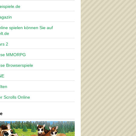
eispiele.de
agazin
nline spielen können Sie auf
lt.de
rs 2
lose MMORPG
ose Browserspiele
NE
lten
r Scrolls Online
e