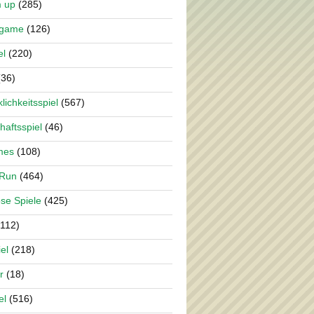
m up
(285)
rgame
(126)
el
(220)
36)
lichkeitsspiel
(567)
haftsspiel
(46)
mes
(108)
 Run
(464)
se Spiele
(425)
112)
el
(218)
r
(18)
el
(516)