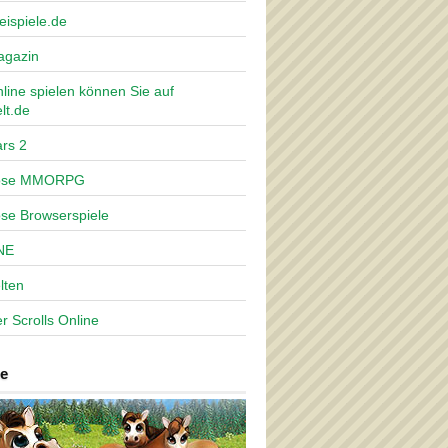
eispiele.de
agazin
nline spielen können Sie auf
lt.de
rs 2
lose MMORPG
ose Browserspiele
NE
lten
r Scrolls Online
e