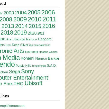
oud
2006
2005
2004
2003
02
2011
2010
2009
2008
2
2016
2013
2014
2015
2018
2019
2020
2021
ion
Atari
Bandai Namco
Capcom
Deep Silver
ers
Deal
dtp entertainment
ronic Arts
flashpoint
Headup Games
 Media
Konami
Namco Bandai
tendo
S.A.D.
Purple Hills
rondomedia
Sony
Sega
pchen
uter Entertainment
Ubisoft
e Enix
THQ
Links
erspielemuseum