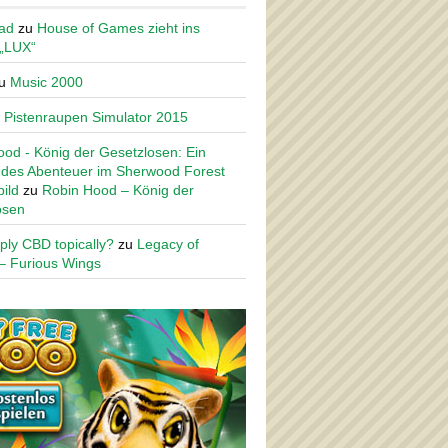
ad
zu
House of Games zieht ins
 „LUX“
u
Music 2000
u
Pistenraupen Simulator 2015
od - König der Gesetzlosen: Ein
des Abenteuer im Sherwood Forest
ild
zu
Robin Hood – König der
osen
ply CBD topically?
zu
Legacy of
– Furious Wings