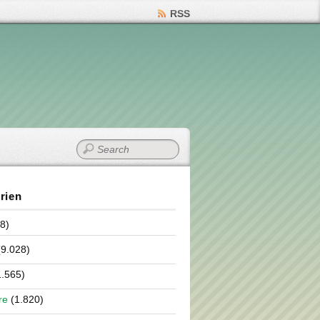
RSS
rien
8)
9.028)
.565)
re
(1.820)