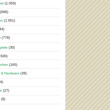
iel
(1.059)
(686)
on
(1.051)
44)
e
(778)
piele
(30)
.500)
pchen
(165)
 & Hardware
(39)
4)
re
(27)
(8)