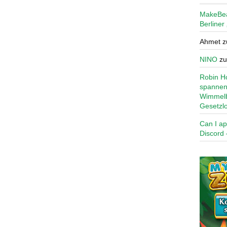
MakeBe
Berliner
Ahmet
z
NINO
z
Robin Ho
spannen
Wimmelb
Gesetzl
Can I ap
Discord 