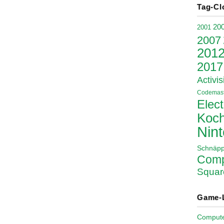
Tag-Cl
20
2001
2007
201
2017
Activis
Codemast
Elect
Koch
Nin
Schnäp
Comp
Squar
Game-
Comput