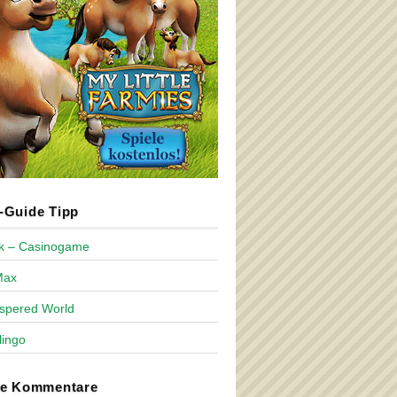
Guide Tipp
ck – Casinogame
Max
spered World
lingo
te Kommentare