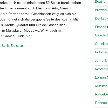
Beat 'e
arket auch schon mindestens 50 Spiele bereit stehen.
er Entertainment auch Electronic Arts, Namco
Browse
ere Partner bereit. Geschlossen zeigt es sich als
Denkspi
n öffnet sich die verspielte Seite des Xperia. Mit
is, Kreuz, Quadrat und Dreieck lassen sich
Fitness
(
r im Multiplayer-Modus via Wi-Fi auch mit
Geschick
 auf Games-Guide
hier
.
Gesellsc
:
Sonic Ercisson
Indiega
Jump &
Kostenlo
Lernen
(
Musikspi
Ratgebe
Rennspi