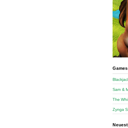
Games-
Blackja
Sam & 
The Whi
Zynga S
Neues