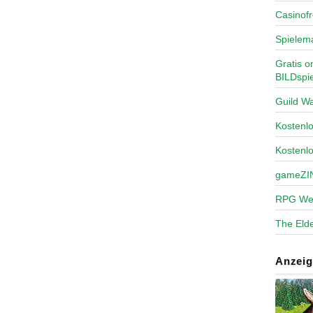
Casinofr
Spielem
Gratis o
BILDspie
Guild Wa
Kosten
Kostenl
gameZI
RPG We
The Elde
Anzeig