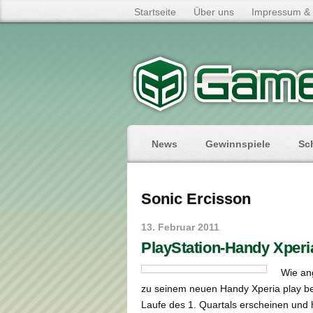
Startseite
Über uns
Impressum & 
News
Gewinnspiele
Sc
Sonic Ercisson
13. Februar 2011
PlayStation-Handy Xperi
Wie an
zu seinem neuen Handy Xperia play be
Laufe des 1. Quartals erscheinen und 