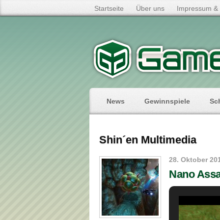
Startseite
Über uns
Impressum & 
News
Gewinnspiele
Sc
Shin´en Multimedia
28. Oktober 20
Nano Assa