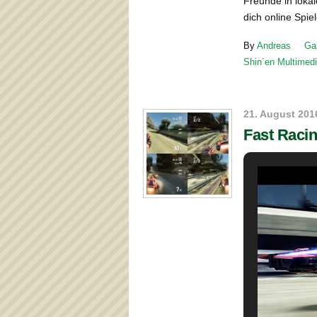
Freunde in lokal
dich online Spie
By
Andreas
Ga
Shin´en Multimed
21. August 201
Fast Raci