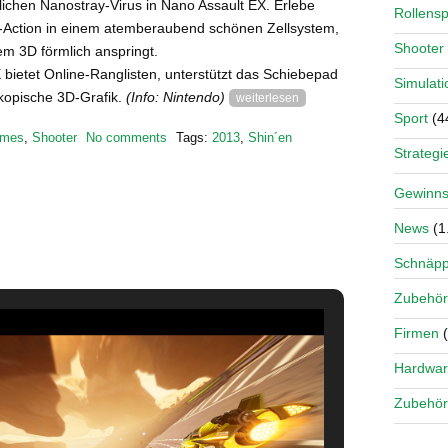
lichen Nanostray-Virus in Nano Assault EX. Erlebe
Rollensp
-Action in einem atemberaubend schönen Zellsystem,
Shooter
em 3D förmlich anspringt.
bietet Online-Ranglisten, unterstützt das Schiebepad
Simulati
kopische 3D-Grafik.
(Info: Nintendo)
weiterlesen
Sport
(4
mes
,
Shooter
No comments
Tags:
2013
,
Shin´en
Strategi
Gewinns
News
(1
Schnäp
Zubehör
Firmen
(
Hardwa
Zubehör