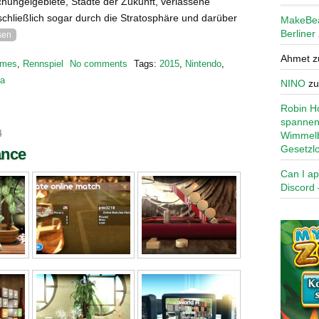
chungelgebiete, Städte der Zukunft, verlassene
chließlich sogar durch die Stratosphäre und darüber
MakeBe
Berliner
sen
Ahmet
z
mes
,
Rennspiel
No comments
Tags:
2015
,
Nintendo
,
ia
NINO
z
Robin Ho
spannen
4
Wimmelb
Gesetzl
ance
Can I ap
Discord 