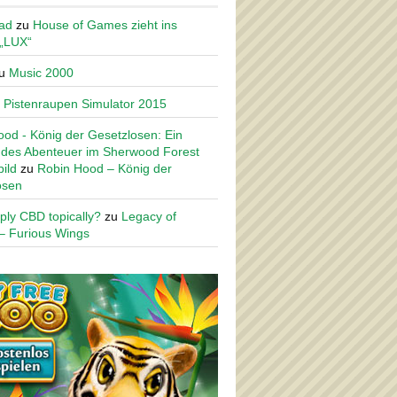
ad
zu
House of Games zieht ins
 „LUX“
u
Music 2000
u
Pistenraupen Simulator 2015
od - König der Gesetzlosen: Ein
des Abenteuer im Sherwood Forest
ild
zu
Robin Hood – König der
osen
ply CBD topically?
zu
Legacy of
– Furious Wings