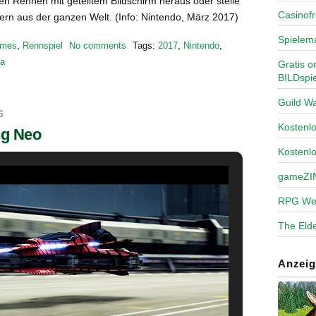
en Rennen mit geteiltem Bildschirm heraus oder stelle
Casinofr
lern aus der ganzen Welt. (Info: Nintendo, März 2017)
Spielem
mes
,
Rennspiel
No comments
Tags:
2017
,
Nintendo
,
ia
Gratis o
BILDspie
Guild Wa
6
Kosten
ng Neo
Kostenl
gameZI
RPG We
The Elde
Anzeig