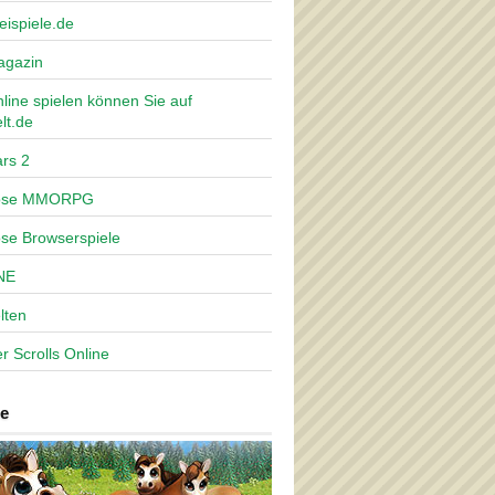
eispiele.de
agazin
nline spielen können Sie auf
lt.de
rs 2
lose MMORPG
ose Browserspiele
NE
lten
r Scrolls Online
e