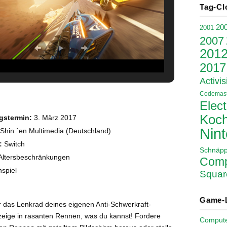
Tag-Cl
20
2001
2007
201
2017
Activis
Codemast
Elect
Koch
gstermin:
3. März 2017
Nin
Shin ´en Multimedia (Deutschland)
:
Switch
Schnäp
ltersbeschränkungen
Comp
spiel
Squar
Game-
r das Lenkrad deines eigenen Anti-Schwerkraft-
eige in rasanten Rennen, was du kannst! Fordere
Comput