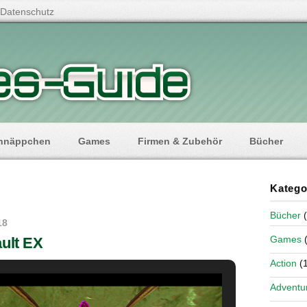
Datenschutz
hnäppchen
Games
Firmen & Zubehör
Bücher
Katego
Bücher
(
18
Games
(
ult EX
Action
(1
Adventu