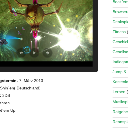
Beat 'e
Browse
Denkspi
Fitness
(
Geschick
Gesellsc
Indiega
Jump &
gstermin:
7. März 2013
Kostenlo
Shin´en( Deutschland)
Lernen
(
:
3DS
Musikspi
ahren
t´em Up
Ratgebe
Rennspi