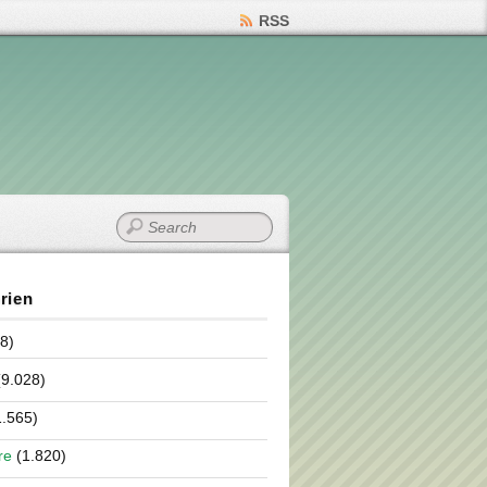
RSS
rien
8)
9.028)
.565)
re
(1.820)