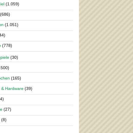
iel
(1.059)
(686)
on
(1.051)
44)
e
(778)
piele
(30)
.500)
pchen
(165)
 & Hardware
(39)
4)
re
(27)
(8)