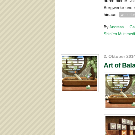
durch dichte Ds
Bergwerke und s
hinaus.
weiterle
By
Andreas
Ga
Shin´en Multimed
2. Oktober 201
Art of Bal