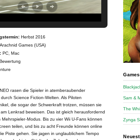
gstermin:
Herbst 2016
Arachnid Games (USA)
:
PC, Mac
Bewertung
nture
Games-
Blackja
NEO rasen die Spieler in atemberaubender
durch Science Fiction-Welten. Als Piloten
Sam & 
ehikel, die sogar der Schwerkraft trotzen, müssen sie
The Whi
n am Lenkrad beweisen. Das ist gleich herausfordernd
im Mehrspieler-Modus. Bis zu vier Wii U-Fans können
Zynga S
screen teilen, und bis zu acht Freunde können online
e Piste gehen. Sie jagen in unglaublichem Tempo
Neues