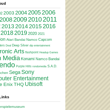
oud
2006
2005
2004
2003
02
2011
2010
2009
2008
2
2016
2013
2014
2015
2018
2019
2020
2021
ion
Atari
Bandai Namco
Capcom
Deep Silver
ers
Deal
dtp entertainment
ronic Arts
flashpoint
Headup Games
 Media
Konami
Namco Bandai
tendo
S.A.D.
Purple Hills
rondomedia
Sony
Sega
pchen
uter Entertainment
Ubisoft
e Enix
THQ
Links
erspielemuseum