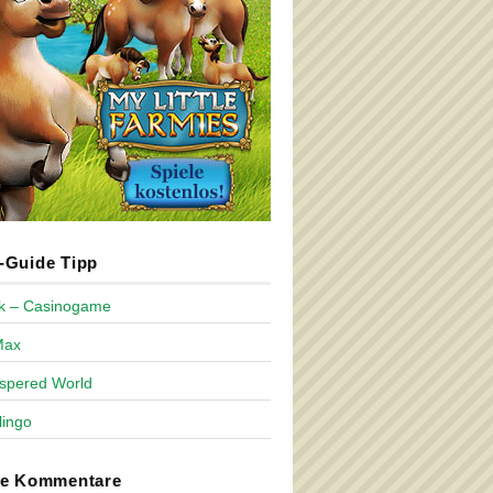
Guide Tipp
ck – Casinogame
Max
spered World
lingo
te Kommentare