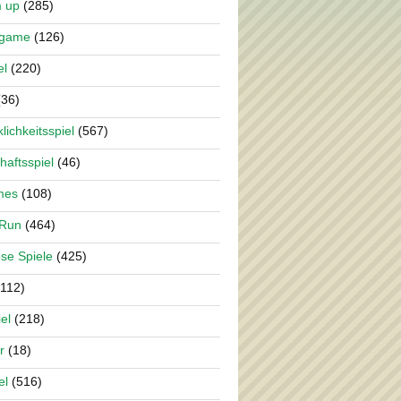
m up
(285)
rgame
(126)
el
(220)
36)
lichkeitsspiel
(567)
haftsspiel
(46)
mes
(108)
 Run
(464)
se Spiele
(425)
112)
el
(218)
r
(18)
el
(516)