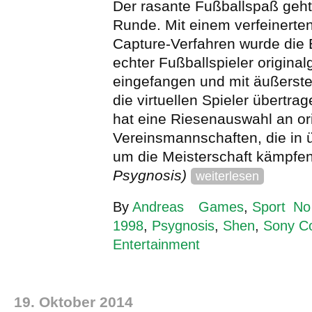
Der rasante Fußballspaß geht 
Runde. Mit einem verfeinerte
Capture-Verfahren wurde di
echter Fußballspieler original
eingefangen und mit äußerste
die virtuellen Spieler übertrag
hat eine Riesenauswahl an ori
Vereinsmannschaften, die in 
um die Meisterschaft kämpfe
Psygnosis)
weiterlesen
By
Andreas
Games
,
Sport
No
1998
,
Psygnosis
,
Shen
,
Sony C
Entertainment
19. Oktober 2014