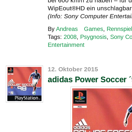
bei 600 km/h zu haben – für d
WipEout®HD ein unschlagbare
(Info: Sony Computer Enterta
By
Andreas
Games
,
Rennspie
Tags:
2008
,
Psygnosis
,
Sony C
Entertainment
12. Oktober 2015
adidas Power Soccer ´