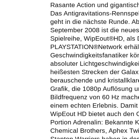
Rasante Action und gigantisc
Das Antigravitations-Rennsp
geht in die nächste Runde. A
September 2008 ist die neue
Spielreihe, WipEout®HD, als
PLAYSTATION®Network erhältl
Geschwindigkeitsfanatiker kö
absoluter Lichtgeschwindigkei
heißesten Strecken der Galaxi
berauschende und kristallklar
Grafik, die 1080p Auflösung u
Bildfrequenz von 60 Hz mac
einem echten Erlebnis. Damit
WipEout HD bietet auch den O
Portion Adrenalin: Bekannte K
Chemical Brothers, Aphex Twi
Stanton Warriors haben in de