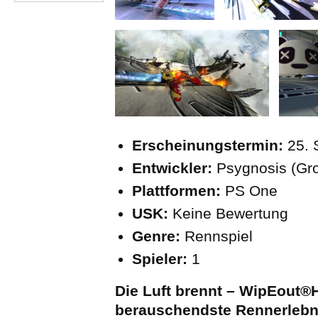
Erscheinungstermin:
25.
Entwickler:
Psygnosis (Gro
Plattformen:
PS One
USK:
Keine Bewertung
Genre:
Rennspiel
Spieler:
1
Die Luft brennt – WipEout®H
berauschendste Rennerlebni