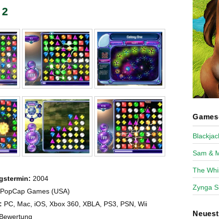
 2
Games-
Blackja
Sam & 
The Whi
gstermin:
2004
Zynga S
PopCap Games (USA)
:
PC, Mac, iOS, Xbox 360, XBLA, PS3, PSN, Wii
Neues
Bewertung