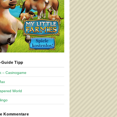
Guide Tipp
ck – Casinogame
Max
spered World
lingo
te Kommentare