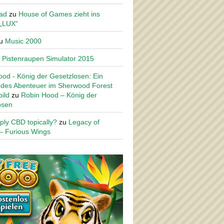
ad
zu
House of Games zieht ins
 „LUX“
u
Music 2000
u
Pistenraupen Simulator 2015
od - König der Gesetzlosen: Ein
des Abenteuer im Sherwood Forest
ild
zu
Robin Hood – König der
osen
ply CBD topically?
zu
Legacy of
– Furious Wings