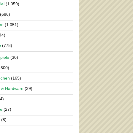
iel
(1.059)
(686)
on
(1.051)
44)
e
(778)
piele
(30)
.500)
pchen
(165)
 & Hardware
(39)
4)
re
(27)
(8)