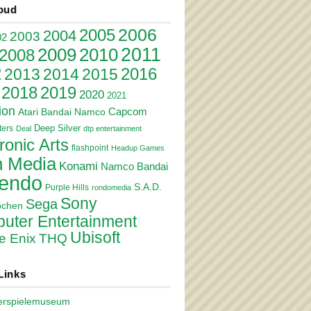
oud
2006
2005
2004
2003
02
2011
2010
2009
2008
2
2016
2013
2014
2015
2018
2019
2020
2021
ion
Atari
Bandai Namco
Capcom
Deep Silver
ers
Deal
dtp entertainment
ronic Arts
flashpoint
Headup Games
 Media
Konami
Namco Bandai
tendo
S.A.D.
Purple Hills
rondomedia
Sony
Sega
pchen
uter Entertainment
Ubisoft
e Enix
THQ
Links
erspielemuseum