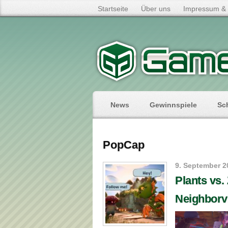
Startseite
Über uns
Impressum & 
News
Gewinnspiele
Sc
PopCap
9. September 2
Plants vs
Neighborvi