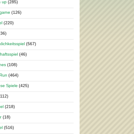
m up
(285)
rgame
(126)
el
(220)
36)
lichkeitsspiel
(567)
haftsspiel
(46)
mes
(108)
 Run
(464)
se Spiele
(425)
112)
el
(218)
r
(18)
el
(516)