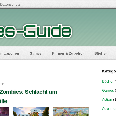
Datenschutz
hnäppchen
Games
Firmen & Zubehör
Bücher
Katego
Bücher
(
019
Games
(
. Zombies: Schlacht um
Action
(1
lle
Adventu