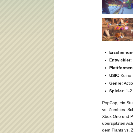
Erscheinun
Entwickler:
Plattformen
USK:
Keine 
Genre:
Acti
Spieler:
1-2
PopCap, ein Stud
vs. Zombies: Sc
Xbox One und PC 
überspitzten Act
dem Plants vs. 