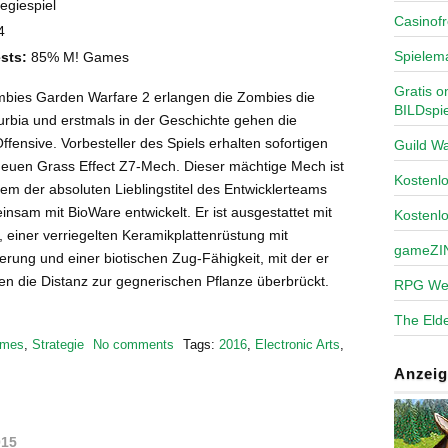
egiespiel
Casinofr
4
Spielem
sts:
85% M! Games
Gratis o
ombies Garden Warfare 2 erlangen die Zombies die
BILDspie
rbia und erstmals in der Geschichte gehen die
Offensive. Vorbesteller des Spiels erhalten sofortigen
Guild Wa
 neuen Grass Effect Z7-Mech. Dieser mächtige Mech ist
Kosten
inem der absoluten Lieblingstitel des Entwicklerteams
nsam mit BioWare entwickelt. Er ist ausgestattet mit
Kostenl
 einer verriegelten Keramikplattenrüstung mit
gameZI
terung und einer biotischen Zug-Fähigkeit, mit der er
 die Distanz zur gegnerischen Pflanze überbrückt.
RPG We
The Elde
mes
,
Strategie
No comments
Tags:
2016
,
Electronic Arts
,
Anzeig
015