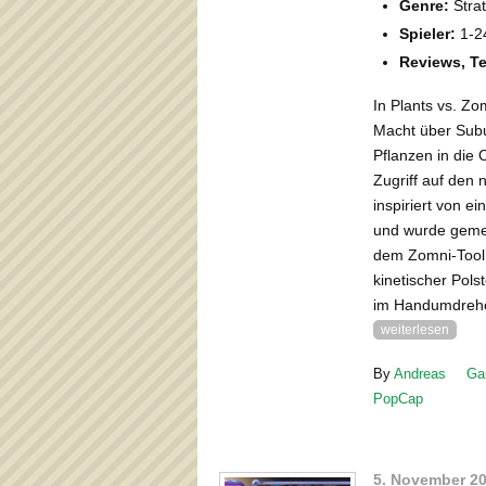
Genre:
Strat
Spieler:
1-2
Reviews, Te
In Plants vs. Z
Macht über Subu
Pflanzen in die 
Zugriff auf den
inspiriert von e
und wurde gemei
dem Zomni-Tool,
kinetischer Pols
im Handumdrehen
weiterlesen
By
Andreas
Ga
PopCap
5. November 2