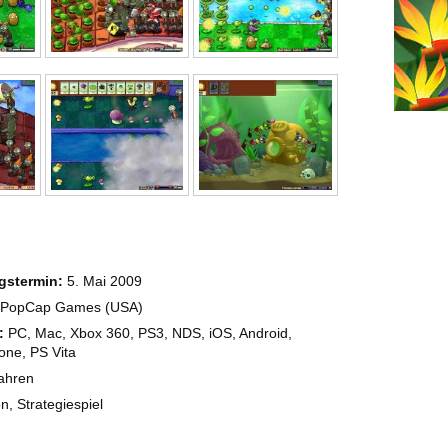
gstermin:
5. Mai 2009
PopCap Games (USA)
:
PC, Mac, Xbox 360, PS3, NDS, iOS, Android,
ne, PS Vita
ahren
on, Strategiespiel