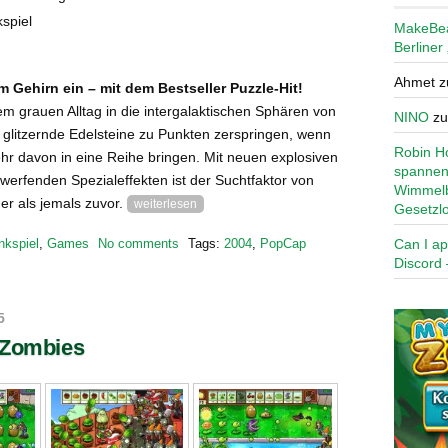
spiel
MakeBe
Berliner
Ahmet
z
m Gehirn ein – mit dem Bestseller Puzzle-Hit!
em grauen Alltag in die intergalaktischen Sphären von
NINO
z
 glitzernde Edelsteine zu Punkten zerspringen, wenn
Robin Ho
hr davon in eine Reihe bringen. Mit neuen explosiven
spannen
erfenden Spezialeffekten ist der Suchtfaktor von
Wimmelb
er als jemals zuvor.
weiterlesen
Gesetzl
Can I ap
nkspiel
,
Games
No comments
Tags:
2004
,
PopCap
Discord 
5
. Zombies