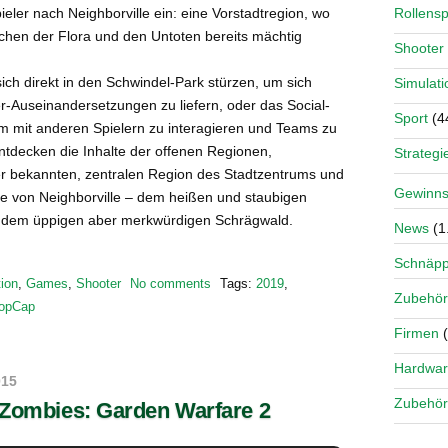
Rollensp
pieler nach Neighborville ein: eine Vorstadtregion, wo
schen der Flora und den Untoten bereits mächtig
Shooter
ich direkt in den Schwindel-Park stürzen, um sich
Simulati
er-Auseinandersetzungen zu liefern, oder das Social-
Sport
(4
m mit anderen Spielern zu interagieren und Teams zu
entdecken die Inhalte der offenen Regionen,
Strategi
der bekannten, zentralen Region des Stadtzentrums und
Gewinns
e von Neighborville – dem heißen und staubigen
e dem üppigen aber merkwürdigen Schrägwald.
News
(1
Schnäp
ion
,
Games
,
Shooter
No comments
Tags:
2019
,
Zubehör
opCap
Firmen
(
Hardwa
015
Zubehör
 Zombies: Garden Warfare 2