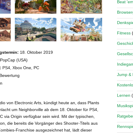
Beat 'e
Browse
Denkspi
Fitness
(
Geschick
gstermin:
18. Oktober 2019
Gesellsc
PopCap (USA)
Indiega
:
PS4, Xbox One, PC
Jump &
Bewertung
on
Kostenlo
Lernen
(
io von Electronic Arts, kündigt heute an, dass Plants
Musikspi
hlacht um Neighborville ab dem 18. Oktober für PS4,
Ratgebe
via Origin verfügbar sein wird. Mit der typischen,
ion, die bereits die Vorgänger des Shooter-Titels aus
Rennspi
Zombies-Franchise ausgezeichnet hat, lädt dieser