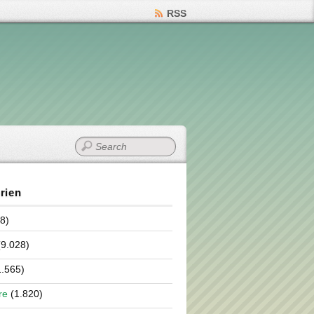
RSS
rien
8)
9.028)
.565)
re
(1.820)