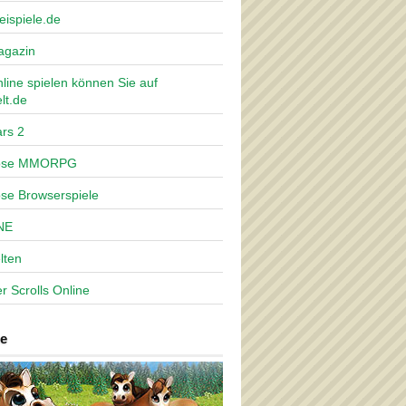
eispiele.de
agazin
nline spielen können Sie auf
lt.de
rs 2
lose MMORPG
ose Browserspiele
NE
lten
r Scrolls Online
e