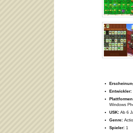
Erscheinun
Entwickler:
Plattformen
Windows Pho
USK:
Ab 6 J
Genre:
Acti
Spieler:
1