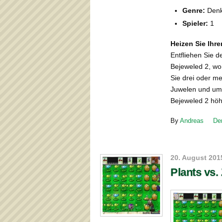
Genre:
Denk
Spieler:
1
Heizen Sie Ihre
Entfliehen Sie d
Bejeweled 2, wo
Sie drei oder me
Juwelen und umw
Bejeweled 2 höh
By
Andreas
De
20. August 201
Plants vs