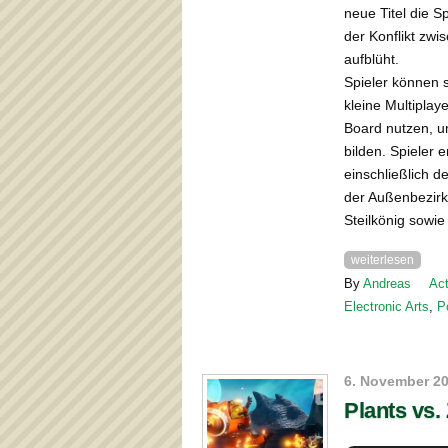
neue Titel die S
der Konflikt zwi
aufblüht.
Spieler können s
kleine Multiplay
Board nutzen, u
bilden. Spieler 
einschließlich 
der Außenbezirk
Steilkönig sowi
weiterlesen
By
Andreas
Act
Electronic Arts
,
P
6. November 2
Plants vs.