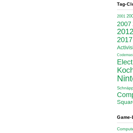
Tag-Cl
20
2001
2007
201
2017
Activis
Codemast
Elect
Koch
Nin
Schnäp
Comp
Squar
Game-
Comput