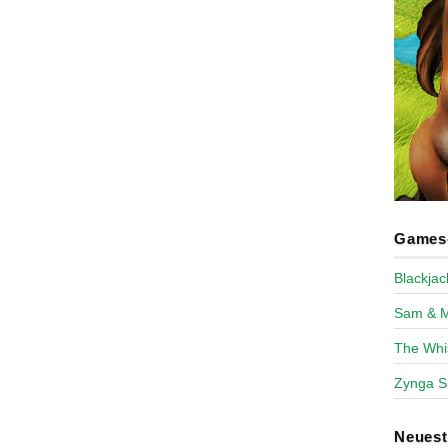
Games-
Blackja
Sam & 
The Whi
Zynga S
Neues