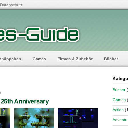
Datenschutz
hnäppchen
Games
Firmen & Zubehör
Bücher
Katego
Bücher
(
9
Games
(
 25th Anniversary
Action
(1
Adventu