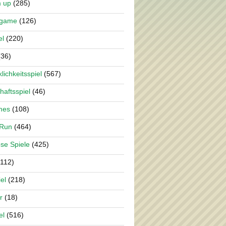
m up
(285)
rgame
(126)
el
(220)
36)
lichkeitsspiel
(567)
haftsspiel
(46)
mes
(108)
 Run
(464)
se Spiele
(425)
112)
el
(218)
r
(18)
el
(516)