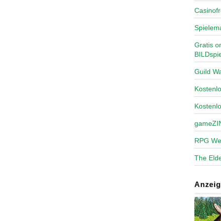
Casinofr
Spielem
Gratis o
BILDspie
Guild Wa
Kosten
Kostenl
gameZI
RPG We
The Elde
Anzeig