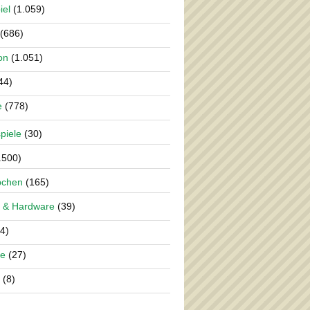
iel
(1.059)
(686)
on
(1.051)
44)
e
(778)
piele
(30)
.500)
pchen
(165)
 & Hardware
(39)
4)
re
(27)
(8)