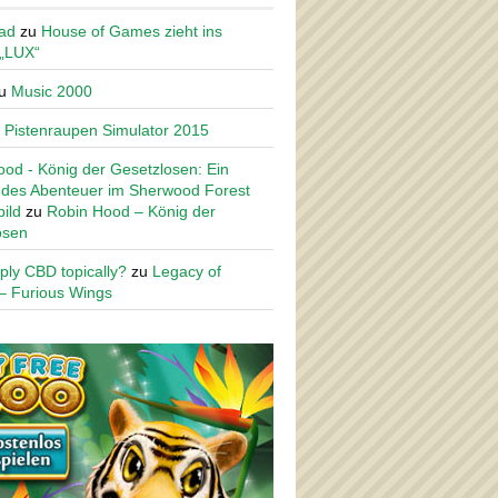
ad
zu
House of Games zieht ins
 „LUX“
u
Music 2000
u
Pistenraupen Simulator 2015
od - König der Gesetzlosen: Ein
des Abenteuer im Sherwood Forest
ild
zu
Robin Hood – König der
osen
ply CBD topically?
zu
Legacy of
– Furious Wings