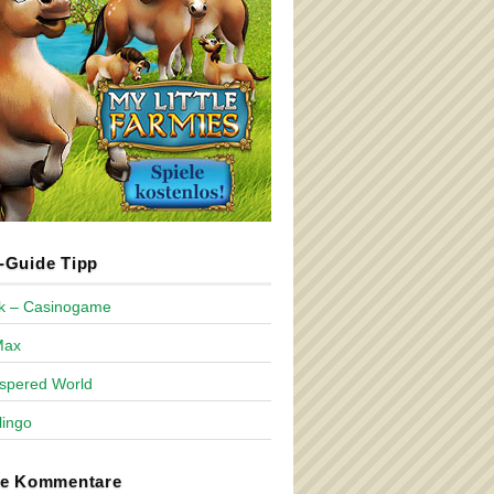
Guide Tipp
ck – Casinogame
Max
spered World
lingo
te Kommentare