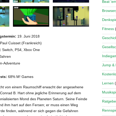
Beat 'e
Browse
Denkspi
Fitness
(
gstermin:
19. Juni 2018
Geschick
Paul Cuisset (Frankreich)
Gesellsc
:
Switch, PS4, Xbox One
Indiega
Jahren
on-Adventure
Jump &
Kostenlo
sts:
68% M! Games
Lernen
(
cht von einem Raumschiff erwacht der angesehene
Musikspi
 Conrad B. Hart ohne jegliche Erinnerung auf dem
onialisierten Mond des Planeten Saturn. Seine Feinde
Ratgebe
ind ihm hart auf den Fersen; er muss einen Weg
Rennspi
Erde finden, während er sich gegen die Gefahren