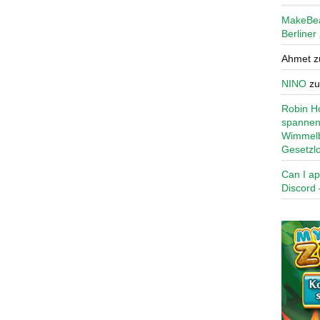
MakeBe
Berliner
Ahmet
z
NINO
z
Robin Ho
spannen
Wimmelb
Gesetzl
Can I ap
Discord 