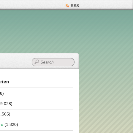
RSS
rien
8)
9.028)
.565)
re
(1.820)