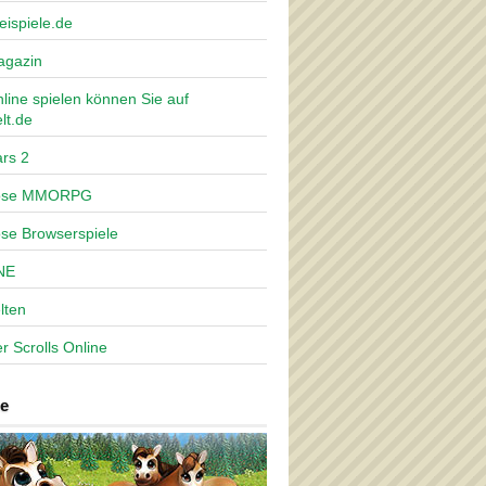
eispiele.de
agazin
nline spielen können Sie auf
lt.de
rs 2
lose MMORPG
ose Browserspiele
NE
lten
r Scrolls Online
e