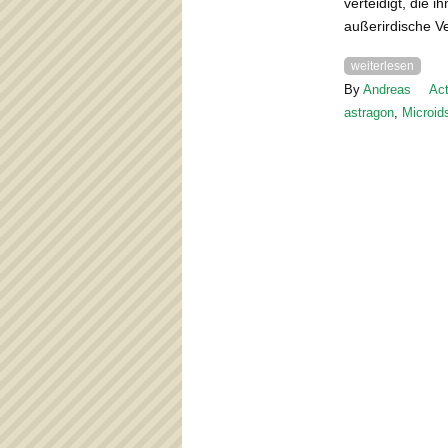
verteidigt, die
außerirdische V
weiterlesen
By
Andreas
Act
astragon
,
Microid