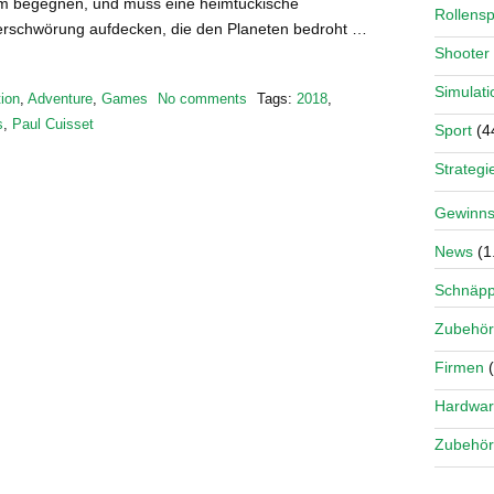
 ihm begegnen, und muss eine heimtückische
Rollensp
erschwörung aufdecken, die den Planeten bedroht …
Shooter
Simulati
ion
,
Adventure
,
Games
No comments
Tags:
2018
,
s
,
Paul Cuisset
Sport
(4
Strategi
Gewinns
News
(1
Schnäp
Zubehör
Firmen
(
Hardwa
Zubehör