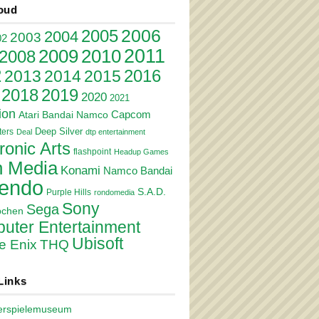
oud
2006
2005
2004
2003
02
2011
2010
2009
2008
2
2016
2013
2014
2015
2018
2019
2020
2021
ion
Atari
Bandai Namco
Capcom
Deep Silver
ers
Deal
dtp entertainment
ronic Arts
flashpoint
Headup Games
 Media
Konami
Namco Bandai
tendo
S.A.D.
Purple Hills
rondomedia
Sony
Sega
pchen
uter Entertainment
Ubisoft
e Enix
THQ
Links
erspielemuseum