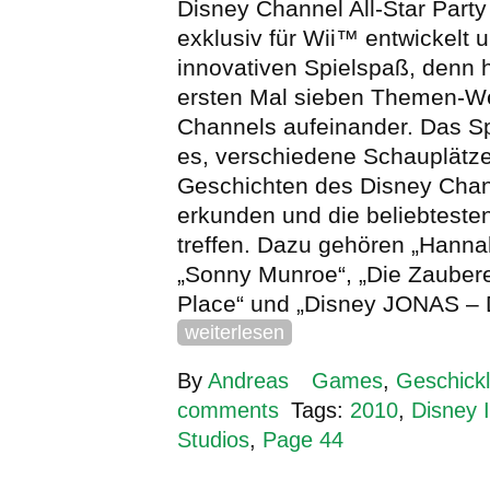
Disney Channel All-Star Par
exklusiv für Wii™ entwickelt 
innovativen Spielspaß, denn h
ersten Mal sieben Themen-We
Channels aufeinander. Das Sp
es, verschiedene Schauplätz
Geschichten des Disney Chan
erkunden und die beliebteste
treffen. Dazu gehören „Hann
„Sonny Munroe“, „Die Zauber
Place“ und „Disney JONAS – D
weiterlesen
By
Andreas
Games
,
Geschickl
comments
Tags:
2010
,
Disney I
Studios
,
Page 44