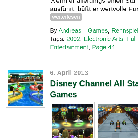
Wenn er allerdings einen Stunt
ausführt, büßt er wertvolle Pu
weiterlesen
By
Andreas
Games
,
Rennspie
Tags:
2002
,
Electronic Arts
,
Full
Entertainment
,
Page 44
6. April 2013
Disney Channel All Sta
Games