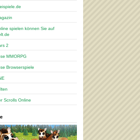
eispiele.de
agazin
nline spielen können Sie auf
lt.de
rs 2
lose MMORPG
ose Browserspiele
NE
lten
r Scrolls Online
e