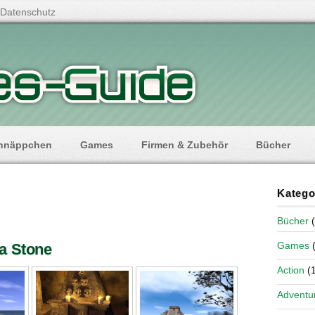
Datenschutz
hnäppchen
Games
Firmen & Zubehör
Bücher
Katego
Bücher
(
Games
(
a Stone
Action
(1
Adventu