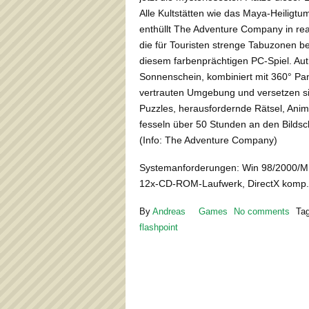
Alle Kultstätten wie das Maya-Heiligtu
enthüllt The Adventure Company in rea
die für Touristen strenge Tabuzonen bed
diesem farbenprächtigen PC-Spiel. Au
Sonnenschein, kombiniert mit 360° Pa
vertrauten Umgebung und versetzen sie
Puzzles, herausfordernde Rätsel, Anim
fesseln über 50 Stunden an den Bildsc
(Info: The Adventure Company)
Systemanforderungen: Win 98/2000/ME
12x-CD-ROM-Laufwerk, DirectX komp. 
By
Andreas
Games
No comments
Ta
flashpoint