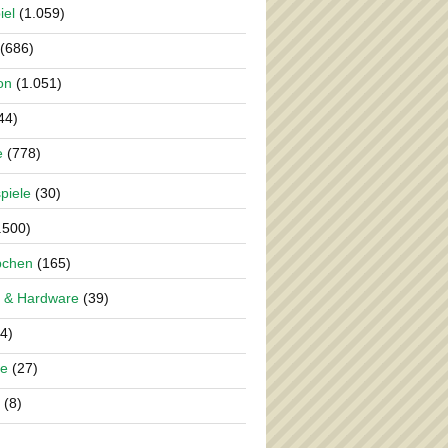
iel
(1.059)
(686)
on
(1.051)
44)
e
(778)
piele
(30)
.500)
pchen
(165)
 & Hardware
(39)
4)
re
(27)
(8)