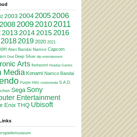
oud
2006
2005
2004
2003
02
2011
2010
2009
2008
2
2016
2013
2014
2015
2018
2019
2020
2021
ion
Atari
Bandai Namco
Capcom
Deep Silver
ers
Deal
dtp entertainment
ronic Arts
flashpoint
Headup Games
 Media
Konami
Namco Bandai
tendo
S.A.D.
Purple Hills
rondomedia
Sony
Sega
pchen
uter Entertainment
Ubisoft
e Enix
THQ
Links
erspielemuseum