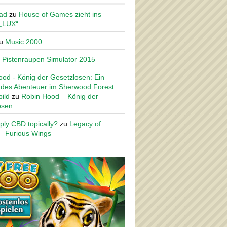
ad
zu
House of Games zieht ins
 „LUX“
u
Music 2000
u
Pistenraupen Simulator 2015
od - König der Gesetzlosen: Ein
des Abenteuer im Sherwood Forest
ild
zu
Robin Hood – König der
osen
ply CBD topically?
zu
Legacy of
– Furious Wings