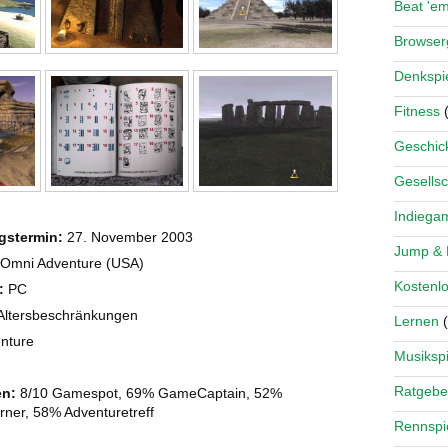
Beat 'e
Browse
Denkspi
Fitness
(
Geschick
Gesellsc
Indiega
gstermin:
27. November 2003
Jump &
Omni Adventure (USA)
Kostenlo
:
PC
ltersbeschränkungen
Lernen
(
nture
Musikspi
Ratgebe
n:
8/10 Gamespot, 69% GameCaptain, 52%
rner, 58% Adventuretreff
Rennspi