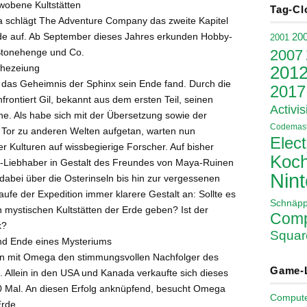
obene Kultstätten
Tag-Cl
ga schlägt The Adventure Company das zweite Kapitel
de auf. Ab September dieses Jahres erkunden Hobby-
20
2001
2007
Stonehenge und Co.
phezeiung
201
 das Geheimnis der Sphinx sein Ende fand. Durch die
2017
nfrontiert Gil, bekannt aus dem ersten Teil, seinen
Activis
e. Als habe sich mit der Übersetzung sowie der
Codemast
 Tor zu anderen Welten aufgetan, warten nun
Elect
r Kulturen auf wissbegierige Forscher. Auf bisher
Koch
-Liebhaber in Gestalt des Freundes von Maya-Ruinen
Nin
 dabei über die Osterinseln bis hin zur vergessenen
aufe der Expedition immer klarere Gestalt an: Sollte es
Schnäp
n mystischen Kultstätten der Erde geben? Ist der
Comp
k?
Squar
nd Ende eines Mysteriums
en mit Omega den stimmungsvollen Nachfolger des
Game-
. Allein in den USA und Kanada verkaufte sich dieses
0 Mal. An diesen Erfolg anknüpfend, besucht Omega
Comput
Erde.