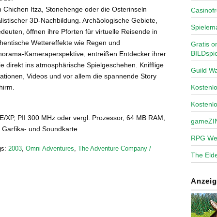
m Chichen Itza, Stonehenge oder die Osterinseln
Casinofr
listischer 3D-Nachbildung. Archäologische Gebiete,
Spielem
euten, öffnen ihre Pforten für virtuelle Reisende in
thentische Wettereffekte wie Regen und
Gratis o
BILDspie
norama-Kameraperspektive, entreißen Entdecker ihrer
 direkt ins atmosphärische Spielgeschehen. Knifflige
Guild Wa
ationen, Videos und vor allem die spannende Story
Kosten
hirm.
Kostenl
/XP, PII 300 MHz oder vergl. Prozessor, 64 MB RAM,
gameZI
Garfika- und Soundkarte
RPG We
gs:
2003
,
Omni Adventures
,
The Adventure Company /
The Elde
Anzeig