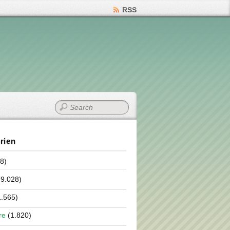
RSS
rien
8)
9.028)
.565)
re
(1.820)