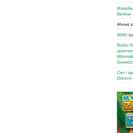
MakeBe
Berliner
Ahmet
z
NINO
z
Robin Ho
spannen
Wimmelb
Gesetzl
Can I ap
Discord 