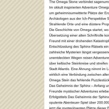
The Omega Stone verbindet sagenumw
Im okkult inspirierten Adventure Ome
um geheimnisumwitterte Plätze der Er
Archäologen aus der Ich-Perspektive 
Strahlende Orte und eine düstere Pro
Die Geschichte von Omega startet, wo
Übersetzung einer alten Schriftrolle ko
Freund mit einer drohenden Katastroph
Entschlüsslung des Sphinx-Rätsels ein
zahlreiche Mysterien längst vergessene
unentdeckten Wegen reisen Adventure
über keltische Steinkreise und streifen
Stadt Atlantis. Eine Ahnung nimmt im L
wirklich eine Verbindung zwischen alle
Omega Stein das fehlende Puzzlestüc
Das Geheimnis der Sphinx – Anfang u
Freunde mystischer Adventures erleb
Erfolgstitels Das Geheimnis der Sphinx
opulente Abenteuer-Spiel über 200.00
jetzt die mysteriösesten Plätze dieser 