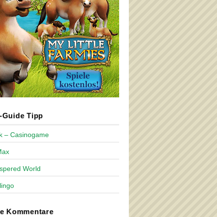
Guide Tipp
ck – Casinogame
Max
spered World
lingo
te Kommentare