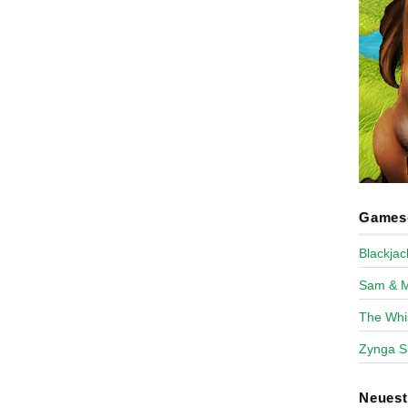
Games-
Blackja
Sam & 
The Whi
Zynga S
Neues