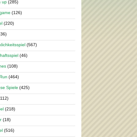
m up
(285)
rgame
(126)
el
(220)
36)
lichkeitsspiel
(567)
haftsspiel
(46)
mes
(108)
 Run
(464)
se Spiele
(425)
112)
el
(218)
r
(18)
el
(516)