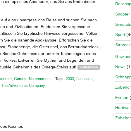
 in ein episches Abenteuer, das Sie ans Ende dieser
Rollensp
Shooter
 auf eine unvergessliche Reise und suchen Sie nach
Simulati
ten und Zivilisationen. Entdecken Sie vergessene
hlüsseln Sie kryptische Hinweise vergessener Völker
Sport
(4
n Sie die nahende Apokalypse. Erforschen Sie die
Strategi
Itza, Stonehenge, die Osterinsel, das Bermudadreieck,
en Sie das Geheimnis der antiken Technologien eines
Gewinns
n Volkes. Entwirren Sie Mythen und Legenden und
News
(1
 dunkle Geheimnis des Omega-Steins auf!
weiterlesen
Schnäp
venture
,
Games
No comments
Tags:
2003
,
flashpoint
,
,
The Adventures Company
Zubehör
Firmen
(
Hardwa
Zubehör
t des Kosmos