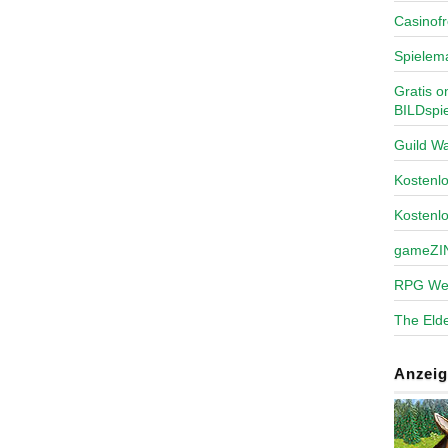
Casinofr
Spielem
Gratis o
BILDspie
Guild Wa
Kosten
Kostenl
gameZI
RPG We
The Elde
Anzeig