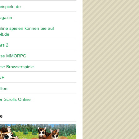
eispiele.de
agazin
nline spielen können Sie auf
lt.de
rs 2
lose MMORPG
ose Browserspiele
NE
lten
r Scrolls Online
e