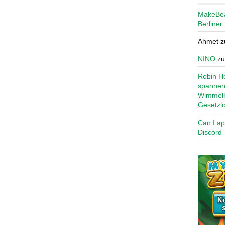
MakeBe
Berliner
Ahmet
z
NINO
z
Robin Ho
spannen
Wimmelb
Gesetzl
Can I ap
Discord 