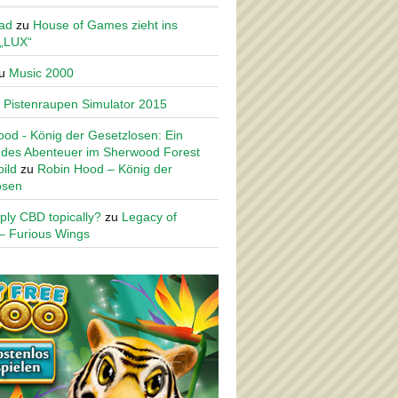
ad
zu
House of Games zieht ins
 „LUX“
u
Music 2000
u
Pistenraupen Simulator 2015
od - König der Gesetzlosen: Ein
des Abenteuer im Sherwood Forest
ild
zu
Robin Hood – König der
osen
ply CBD topically?
zu
Legacy of
– Furious Wings