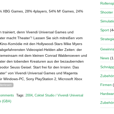
Rollensp
% XBG Games, 28% 4players, 54% M! Games, 24%
Shooter
Simulati
Sport
(4
n trainiert, denn Vivendi Universal Games und
ter macht Theater”! Lassen Sie sich mitreißen vom
Strategi
 Kino-Komödie mit den Hollywood-Stars Mike Myers
Gewinns
abgefahrensten Videospiel-Helden aller Zeiten: der
t! Gemeinsam mit dem kleinen Conrad Waldenoeven und
News
(1
r Kater den tobenden Kreaturen aus der bezaubernden
Schnäp
or Seuss Geisel. Start frei für den Irrsinn: Das
ater“ von Vivendi Universal Games und Magenta
Zubehör
ür Windows-PC, Sony PlayStation 2, Microsoft Xbox
Firmen
(
iterlesen
Hardwa
comments
Tags:
2004
,
Coktel Studio / Vivendi Universal
se (GBA)
Zubehör