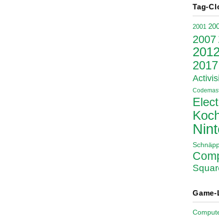
Tag-Cl
20
2001
2007
201
2017
Activis
Codemast
Elect
Koch
Nin
Schnäp
Comp
Squar
Game-
Comput