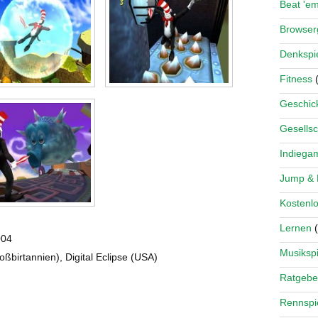
Beat 'e
Browse
Denkspi
Fitness
(
Geschick
Gesellsc
Indiega
Jump &
Kostenlo
Lernen
(
004
Musikspi
birtannien), Digital Eclipse (USA)
Ratgebe
Rennspi