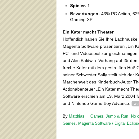
Spieler:
1
Bewertungen:
43% PC Action, 62
Gaming XP
Ein Kater macht Theater
Hoffentlich haben Sie Ihre Lachmuskel
Magenta Software präsentieren „Ein Ka
PC- und Videospiel zur gleichnamigen
und Alec Baldwin. Vorhang auf für den 
freche Kater mit dem gestreiften Hu
seiner Schwester Sally stellt sich de
Märchenwelt des Kinderbuch-Autor Theod
Actionabenteuer „Ein Kater macht The
Software erschien am 19. März 2004 f
und Nintendo Game Boy Advance.
we
By
Matthias
Games
,
Jump & Run
No 
Games
,
Magenta Software / Digital Eclip