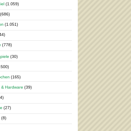
iel
(1.059)
(686)
on
(1.051)
44)
e
(778)
piele
(30)
.500)
pchen
(165)
 & Hardware
(39)
4)
re
(27)
(8)