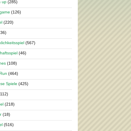
m up
(285)
rgame
(126)
el
(220)
36)
lichkeitsspiel
(567)
haftsspiel
(46)
mes
(108)
 Run
(464)
se Spiele
(425)
112)
el
(218)
r
(18)
el
(516)