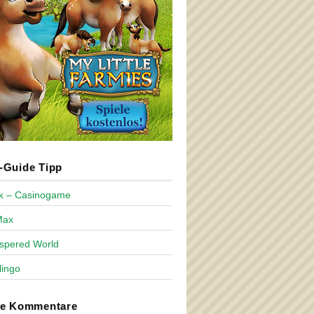
Guide Tipp
ck – Casinogame
Max
spered World
lingo
te Kommentare