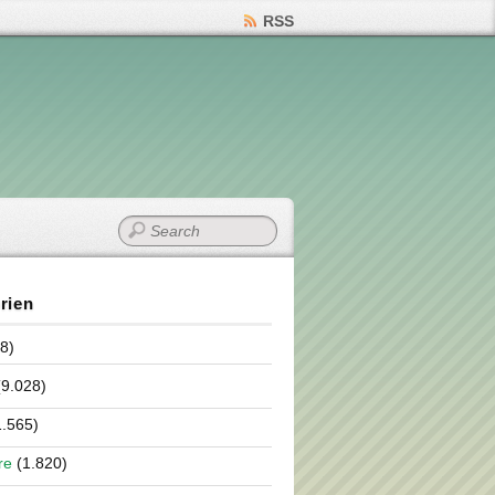
RSS
rien
8)
9.028)
.565)
re
(1.820)