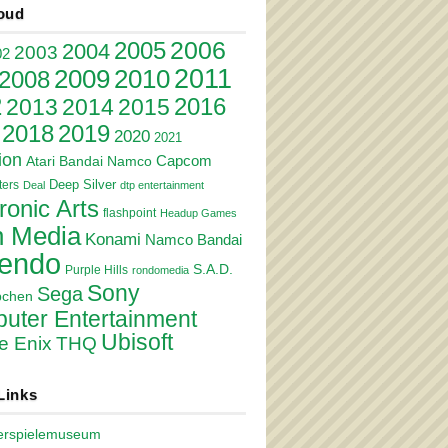
oud
2006
2005
2004
2003
02
2011
2010
2009
2008
2
2016
2013
2014
2015
2018
2019
2020
2021
ion
Atari
Bandai Namco
Capcom
Deep Silver
ers
Deal
dtp entertainment
ronic Arts
flashpoint
Headup Games
 Media
Konami
Namco Bandai
tendo
S.A.D.
Purple Hills
rondomedia
Sony
Sega
pchen
uter Entertainment
Ubisoft
e Enix
THQ
Links
erspielemuseum