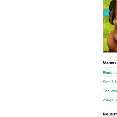
Games-
Blackja
Sam & 
The Whi
Zynga S
Neues