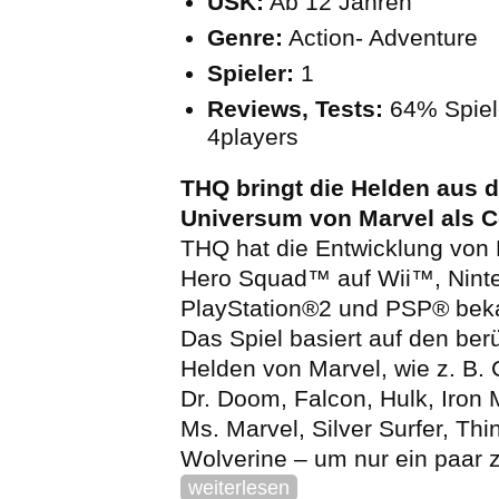
USK:
Ab 12 Jahren
Genre:
Action- Adventure
Spieler:
1
Reviews, Tests:
64% Spiel
4players
THQ bringt die Helden aus 
Universum von Marvel als C
THQ hat die Entwicklung von
Hero Squad™ auf Wii™, Nin
PlayStation®2 und PSP® bek
Das Spiel basiert auf den be
Helden von Marvel, wie z. B. 
Dr. Doom, Falcon, Hulk, Iron
Ms. Marvel, Silver Surfer, Thi
Wolverine – um nur ein paar 
weiterlesen