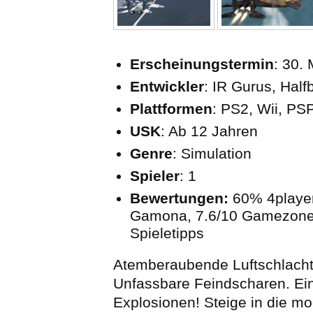
Erscheinungstermin
: 30.
Entwickler
: IR Gurus, Halfb
Plattformen
: PS2, Wii, PS
USK
: Ab 12 Jahren
Genre
: Simulation
Spieler
: 1
Bewertungen:
60% 4playe
Gamona, 7.6/10 Gamezon
Spieletipps
Atemberaubende Luftschlacht
Unfassbare Feindscharen. Ein
Explosionen! Steige in die m