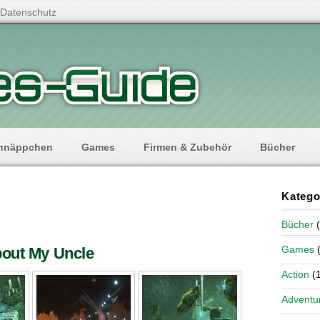
Datenschutz
hnäppchen
Games
Firmen & Zubehör
Bücher
Katego
Bücher
(
Games
(
bout My Uncle
Action
(1
Adventu