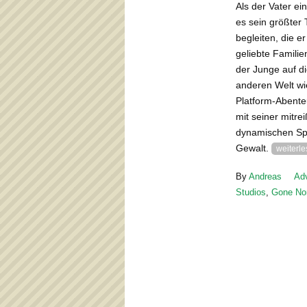
Als der Vater ei
es sein größter
begleiten, die e
geliebte Familie
der Junge auf di
anderen Welt wie
Platform-Abente
mit seiner mitr
dynamischen Spi
Gewalt.
weiterl
By
Andreas
Ad
Studios
,
Gone No