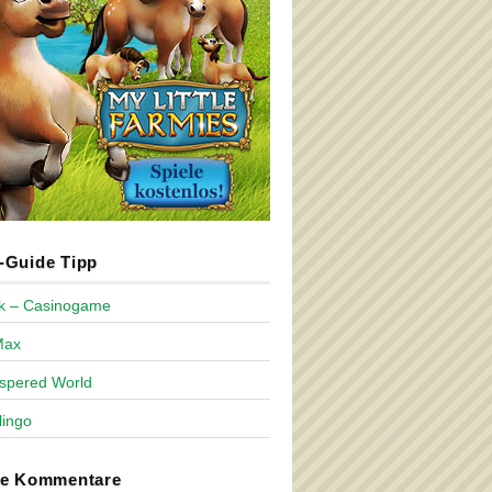
Guide Tipp
ck – Casinogame
Max
spered World
lingo
te Kommentare