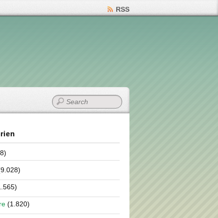
RSS
rien
8)
9.028)
.565)
re
(1.820)