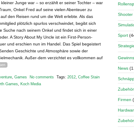
n kleiner Junge war – so erzählt er seiner Tochter – war
Rollensp
 Traum, Onkel Fred auf seine vielen Abenteuer zu
Shooter
r auf den Reisen rund um die Welt erlebte. Als das
nmitglied plötzlich spurlos verschwindet, begibt sich
Simulati
e Suche nach seinem Onkel und findet sich in einer
Sport
(4
der. A Story About My Uncle ist ein First-Person-
uer und erschien nun im Handel. Das Spiel begeistert
Strategi
eißenden Geschichte und Atmosphäre sowie der
elmechanik. Außer-dem verzichtet es vollkommen auf
Gewinns
esen
News
(1
venture
,
Games
No comments
Tags:
2012
,
Coffee Stain
Schnäp
rth Games
,
Koch Media
Zubehör
Firmen
(
Hardwa
Zubehör