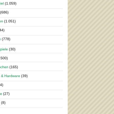
iel
(1.059)
(686)
on
(1.051)
44)
e
(778)
piele
(30)
.500)
pchen
(165)
 & Hardware
(39)
4)
re
(27)
(8)