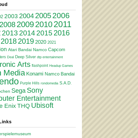
oud
2006
2005
2004
2003
02
2011
2010
2009
2008
2
2016
2013
2014
2015
2018
2019
2020
2021
ion
Atari
Bandai Namco
Capcom
Deep Silver
ers
Deal
dtp entertainment
ronic Arts
flashpoint
Headup Games
 Media
Konami
Namco Bandai
tendo
S.A.D.
Purple Hills
rondomedia
Sony
Sega
pchen
uter Entertainment
Ubisoft
e Enix
THQ
Links
erspielemuseum