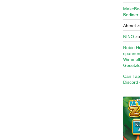
MakeBe
Berliner
Ahmet
z
NINO
z
Robin Ho
spannen
Wimmelb
Gesetzl
Can I ap
Discord 