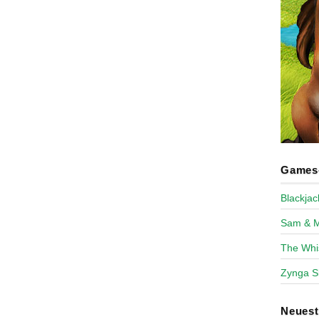
Games-
Blackja
Sam & 
The Whi
Zynga S
Neues