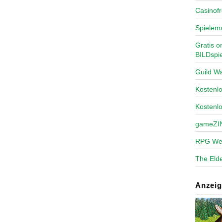
Casinofr
Spielem
Gratis o
BILDspie
Guild Wa
Kosten
Kostenl
gameZI
RPG We
The Elde
Anzeig