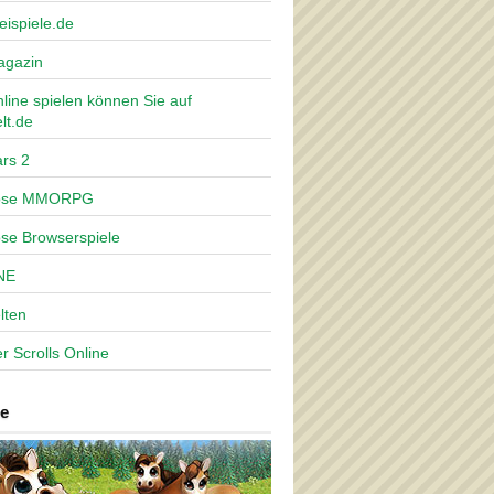
eispiele.de
agazin
nline spielen können Sie auf
lt.de
rs 2
lose MMORPG
ose Browserspiele
NE
lten
r Scrolls Online
e