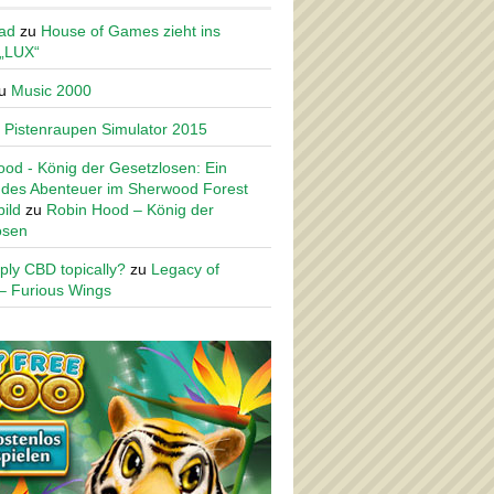
ad
zu
House of Games zieht ins
 „LUX“
u
Music 2000
u
Pistenraupen Simulator 2015
od - König der Gesetzlosen: Ein
des Abenteuer im Sherwood Forest
ild
zu
Robin Hood – König der
osen
ply CBD topically?
zu
Legacy of
– Furious Wings