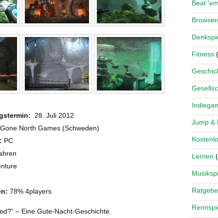
Beat 'e
Browse
Denkspi
Fitness
(
Geschick
Gesellsc
Indiega
gstermin:
28. Juli 2012
Jump &
Gone North Games (Schweden)
Kostenlo
:
PC
ahren
Lernen
(
nture
Musikspi
Ratgebe
n:
78% 4players
Rennspi
red?“ – Eine Gute-Nacht-Geschichte.