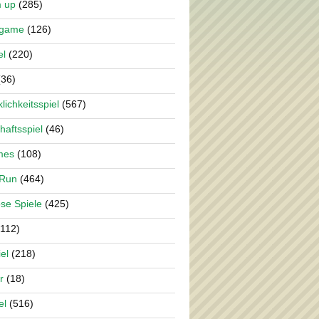
m up
(285)
rgame
(126)
el
(220)
36)
lichkeitsspiel
(567)
haftsspiel
(46)
mes
(108)
 Run
(464)
se Spiele
(425)
112)
el
(218)
r
(18)
el
(516)