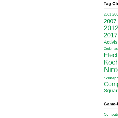
Tag-Cl
20
2001
2007
201
2017
Activis
Codemast
Elect
Koch
Nin
Schnäp
Comp
Squar
Game-
Comput