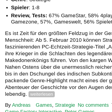
Spieler
: 1-8
Review, Tests:
67% GameStar, 58% 4playe
Gamezone, 57%, Gameswelt, 56% Spielet
Es ist Zeit für den größten Feldzug in der Ge
Menschheit: Ab 5. Februar 2010 können Str
faszinierenden PC-Echtzeit-Strategie-Titel „
ihre Krieger in die Schlachten des legendäre
Makedonenkönigs führen. Von den kargen W
Nahen Ostens über die unermesslich reichen
bis in den Dschungel des indischen Subkont
packende Genre-Highlight macht eines der 
Abenteuer der Geschichte vor den Augen der
lebendig.
weiterlesen
By
Andreas
Games
,
Strategie
No comments
Game Factory Interactive
,
Peter Games