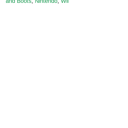
and Boots
,
Nintendo
,
Wii