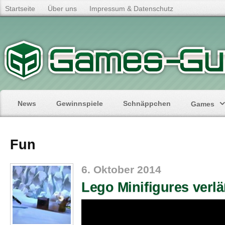
Startseite
Über uns
Impressum & Datenschutz
News
Gewinnspiele
Schnäppchen
Games
Fun
6. Oktober 2014
Lego Minifigures verlä