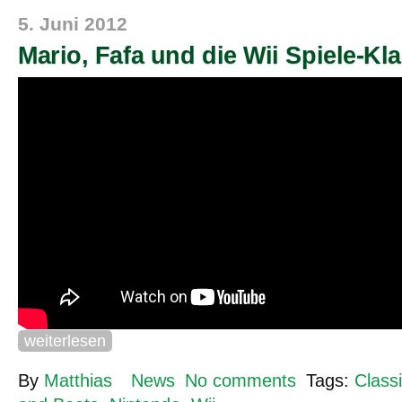
5. Juni 2012
Mario, Fafa und die Wii Spiele-Kla
weiterlesen
By
Matthias
News
No comments
Tags:
Class