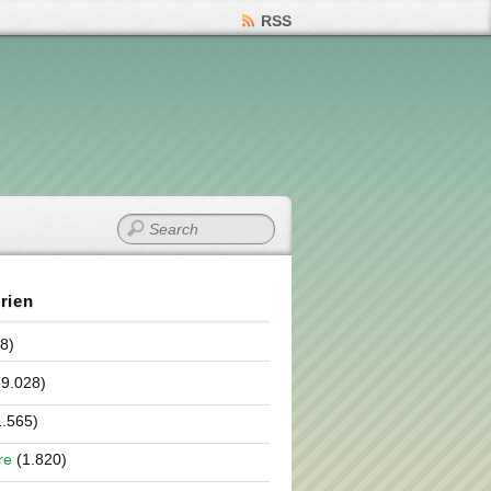
RSS
rien
8)
9.028)
.565)
re
(1.820)