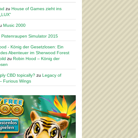
ad
zu
House of Games zieht ins
 „LUX“
u
Music 2000
u
Pistenraupen Simulator 2015
od - König der Gesetzlosen: Ein
des Abenteuer im Sherwood Forest
ild
zu
Robin Hood – König der
osen
ply CBD topically?
zu
Legacy of
– Furious Wings