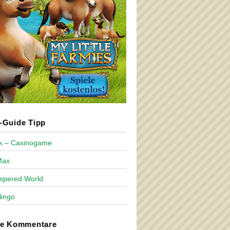
Guide Tipp
ck – Casinogame
Max
spered World
lingo
te Kommentare