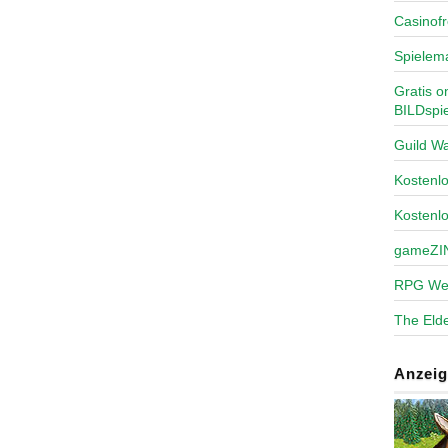
Casinofr
Spielem
Gratis o
BILDspie
Guild Wa
Kosten
Kostenl
gameZI
RPG We
The Elde
Anzeig