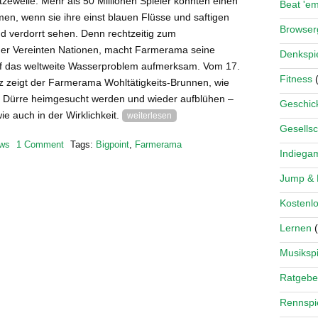
itzewelle. Mehr als 50 Millionen Spieler könnten einen
Beat 'e
n, wenn sie ihre einst blauen Flüsse und saftigen
Browse
nd verdorrt sehen. Denn rechtzeitig zum
er Vereinten Nationen, macht Farmerama seine
Denkspi
uf das weltweite Wasserproblem aufmerksam. Vom 17.
Fitness
(
z zeigt der Farmerama Wohltätigkeits-Brunnen, wie
 Dürre heimgesucht werden und wieder aufblühen –
Geschick
wie auch in der Wirklichkeit.
weiterlesen
Gesellsc
ws
1 Comment
Tags:
Bigpoint
,
Farmerama
Indiega
Jump &
Kostenlo
Lernen
(
Musikspi
Ratgebe
Rennspi