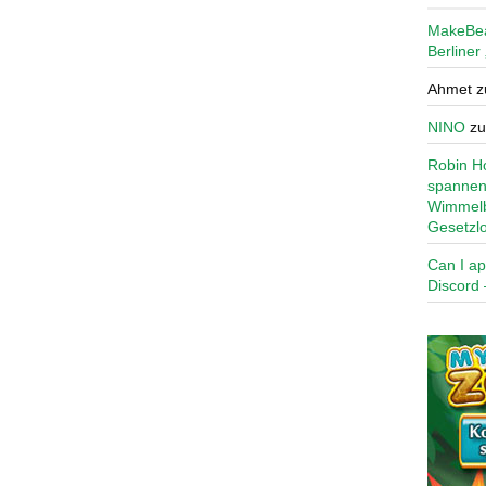
MakeBe
Berliner
Ahmet
z
NINO
z
Robin Ho
spannen
Wimmelb
Gesetzl
Can I ap
Discord 