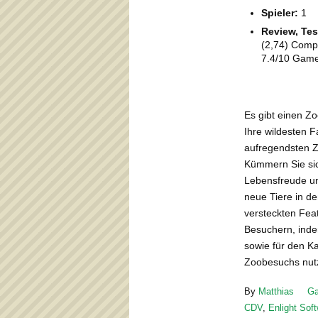
Spieler:
1
Review, Tes
(2,74) Comp
7.4/10 Game
Es gibt einen Zo
Ihre wildesten F
aufregendsten Z
Kümmern Sie sic
Lebensfreude un
neue Tiere in d
versteckten Fea
Besuchern, inde
sowie für den Ka
Zoobesuchs nut
By
Matthias
G
CDV
,
Enlight Soft