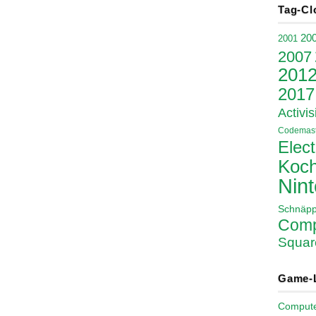
Tag-Cl
20
2001
2007
201
2017
Activis
Codemast
Elect
Koch
Nin
Schnäp
Comp
Squar
Game-
Comput