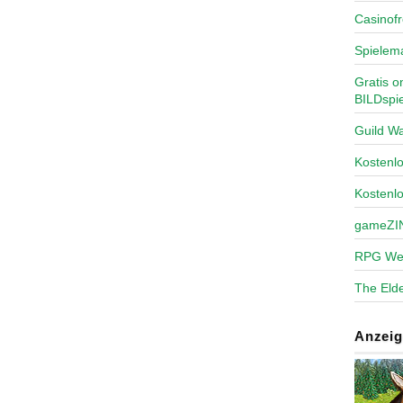
Casinofr
Spielem
Gratis o
BILDspie
Guild Wa
Kosten
Kostenl
gameZI
RPG We
The Elde
Anzeig