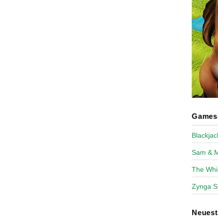
Games-
Blackja
Sam & 
The Whi
Zynga S
Neues