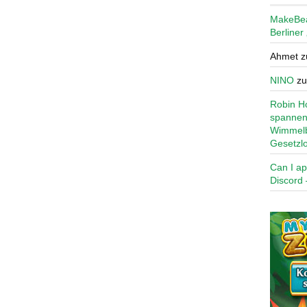
MakeBe
Berliner
Ahmet
z
NINO
z
Robin Ho
spannen
Wimmelb
Gesetzl
Can I ap
Discord 