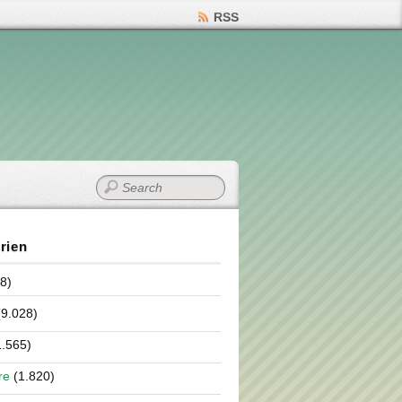
RSS
rien
8)
9.028)
.565)
re
(1.820)