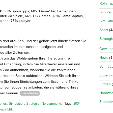
Rollensp
t:
80% Spieletipps, 68% GameStar, Befriedigend
Shooter
uterBild Spiele, 66% PC Games, 78% GameCaptain,
zone, 73% 4player
Simulati
Sport
(4
Strategi
o dort draußen, und der gehört jetzt Ihnen! Setzen Sie
antasien im exotischsten, lustigsten und
Gewinns
oo aller Zeiten um.
News
(1
h um das Wohlergehen Ihrer Tiere, um ihre
d Ernährung, indem Sie Mitarbeiter einstellen und
Schnäp
en Zoo aufnehmen, während Sie die zahlreichen
Zubehör
tures des Spiels aufdecken. Widmen Sie sich Ihren
m Sie Ihnen Einrichtungen zum Essen und Trinken
Firmen
(
uf von Souvenirs anbieten, die sie während ihres
Hardwa
zen können.
weiterlesen
Zubehör
ames
,
Simulation
,
Strategie
No comments
Tags:
2004
,
ware Ltd.