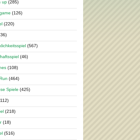
m up
(285)
rgame
(126)
el
(220)
36)
lichkeitsspiel
(567)
haftsspiel
(46)
mes
(108)
 Run
(464)
se Spiele
(425)
112)
el
(218)
r
(18)
el
(516)