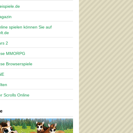
eispiele.de
agazin
nline spielen können Sie auf
lt.de
rs 2
lose MMORPG
ose Browserspiele
NE
lten
r Scrolls Online
e