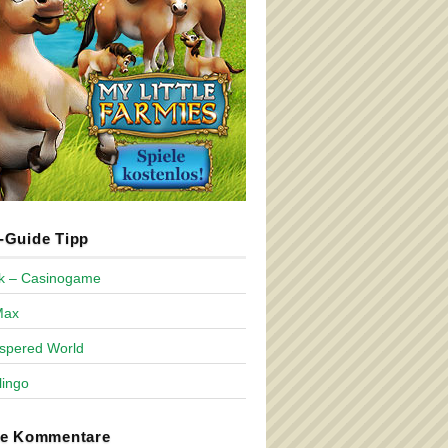
Guide Tipp
ck – Casinogame
Max
spered World
lingo
te Kommentare