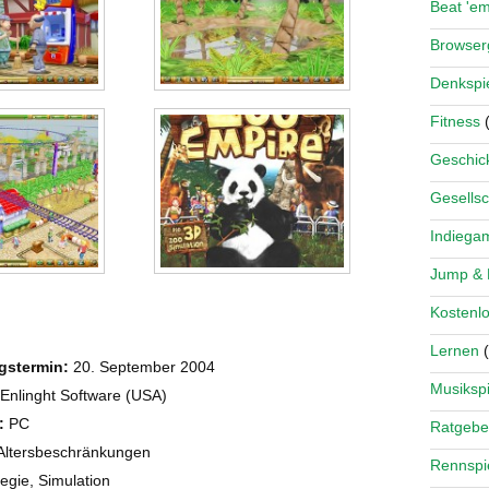
Beat 'e
Browse
Denkspi
Fitness
(
Geschick
Gesellsc
Indiega
Jump &
Kostenlo
Lernen
(
gstermin:
20. September 2004
Musikspi
Enlinght Software (USA)
:
PC
Ratgebe
ltersbeschränkungen
Rennspi
tegie, Simulation