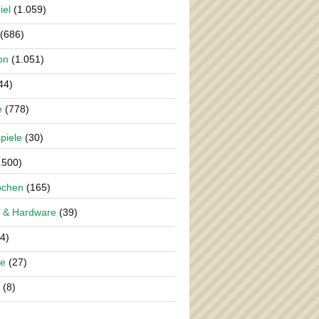
iel
(1.059)
(686)
on
(1.051)
44)
e
(778)
piele
(30)
.500)
pchen
(165)
 & Hardware
(39)
4)
re
(27)
(8)