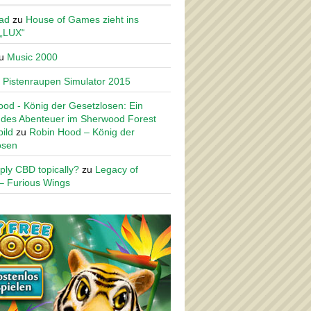
ad
zu
House of Games zieht ins
 „LUX“
u
Music 2000
u
Pistenraupen Simulator 2015
od - König der Gesetzlosen: Ein
des Abenteuer im Sherwood Forest
ild
zu
Robin Hood – König der
osen
ply CBD topically?
zu
Legacy of
– Furious Wings