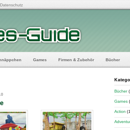
Datenschutz
hnäppchen
Games
Firmen & Zubehör
Bücher
Katego
Bücher
(
10
Games
(
re
Action
(1
Adventu