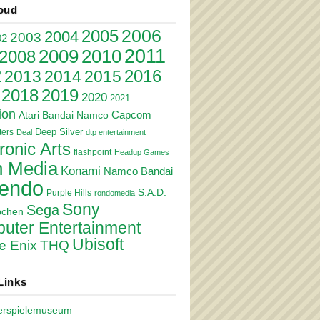
oud
2006
2005
2004
2003
02
2011
2010
2009
2008
2
2016
2013
2014
2015
2018
2019
2020
2021
ion
Atari
Bandai Namco
Capcom
Deep Silver
ers
Deal
dtp entertainment
ronic Arts
flashpoint
Headup Games
 Media
Konami
Namco Bandai
tendo
S.A.D.
Purple Hills
rondomedia
Sony
Sega
pchen
uter Entertainment
Ubisoft
e Enix
THQ
Links
erspielemuseum