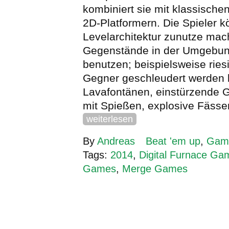
kombiniert sie mit klassisch
2D-Platformern. Die Spieler k
Levelarchitektur zunutze ma
Gegenstände in der Umgebu
benutzen; beispielsweise ries
Gegner geschleudert werden 
Lavafontänen, einstürzende 
mit Spießen, explosive Fäss
weiterlesen
By
Andreas
Beat 'em up
,
Gam
Tags:
2014
,
Digital Furnace Ga
Games
,
Merge Games